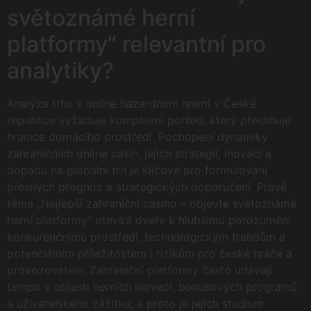
světoznámé herní
platformy“ relevantní pro
analytiky?
Analýza trhu s online hazardními hrami v České
republice vyžaduje komplexní pohled, který přesahuje
hranice domácího prostředí. Pochopení dynamiky
zahraničních online casin, jejich strategií, inovací a
dopadu na globální trh je klíčové pro formulování
přesných prognóz a strategických doporučení. Právě
téma „Nejlepší zahraniční casino – objevte světoznámé
herní platformy“ otevírá dveře k hlubšímu porozumění
konkurenčnímu prostředí, technologickým trendům a
potenciálním příležitostem i rizikům pro české hráče a
provozovatele. Zahraniční platformy často udávají
tempo v oblasti herních inovací, bonusových programů
a uživatelského zážitku, a proto je jejich studium