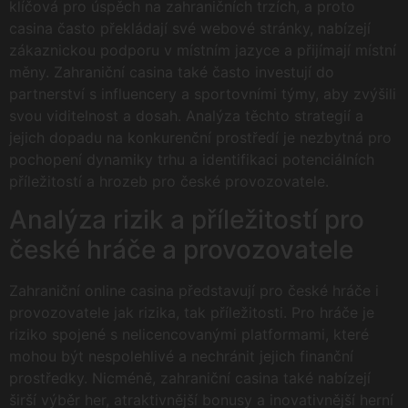
klíčová pro úspěch na zahraničních trzích, a proto
casina často překládají své webové stránky, nabízejí
zákaznickou podporu v místním jazyce a přijímají místní
měny. Zahraniční casina také často investují do
partnerství s influencery a sportovními týmy, aby zvýšili
svou viditelnost a dosah. Analýza těchto strategií a
jejich dopadu na konkurenční prostředí je nezbytná pro
pochopení dynamiky trhu a identifikaci potenciálních
příležitostí a hrozeb pro české provozovatele.
Analýza rizik a příležitostí pro
české hráče a provozovatele
Zahraniční online casina představují pro české hráče i
provozovatele jak rizika, tak příležitosti. Pro hráče je
riziko spojené s nelicencovanými platformami, které
mohou být nespolehlivé a nechránit jejich finanční
prostředky. Nicméně, zahraniční casina také nabízejí
širší výběr her, atraktivnější bonusy a inovativnější herní