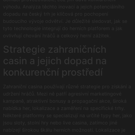
výhodu. Analýza těchto inovací a jejich potenciálního
dopadu na český trh je klíčová pro pochopení
budoucího vývoje odvětví. Je důležité sledovat, jak se
tyto technologie integrují do herních platforem a jak
ovlivňují chování hráčů a celkový herní zážitek.
Strategie zahraničních
casin a jejich dopad na
konkurenční prostředí
Zahraniční casina používají různé strategie pro získání a
udržení hráčů. Mezi ně patří agresivní marketingové
kampaně, atraktivní bonusy a propagační akce, široká
nabídka her, lokalizace a zaměření na specifické trhy.
Některé platformy se specializují na určité typy her, jako
jsou sloty, stolní hry nebo live casina, zatímco jiné
nabízejí širokou škálu herních možností. Lokalizace je