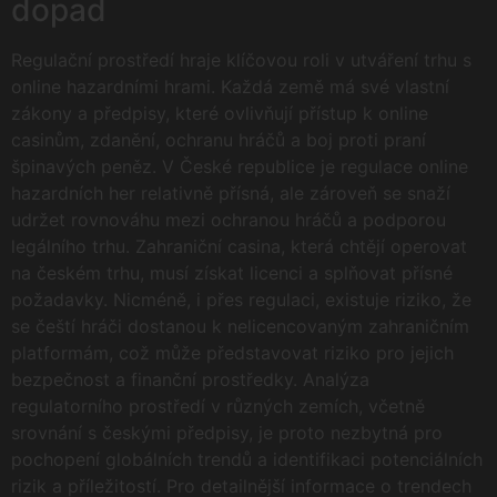
dopad
Regulační prostředí hraje klíčovou roli v utváření trhu s
online hazardními hrami. Každá země má své vlastní
zákony a předpisy, které ovlivňují přístup k online
casinům, zdanění, ochranu hráčů a boj proti praní
špinavých peněz. V České republice je regulace online
hazardních her relativně přísná, ale zároveň se snaží
udržet rovnováhu mezi ochranou hráčů a podporou
legálního trhu. Zahraniční casina, která chtějí operovat
na českém trhu, musí získat licenci a splňovat přísné
požadavky. Nicméně, i přes regulaci, existuje riziko, že
se čeští hráči dostanou k nelicencovaným zahraničním
platformám, což může představovat riziko pro jejich
bezpečnost a finanční prostředky. Analýza
regulatorního prostředí v různých zemích, včetně
srovnání s českými předpisy, je proto nezbytná pro
pochopení globálních trendů a identifikaci potenciálních
rizik a příležitostí. Pro detailnější informace o trendech