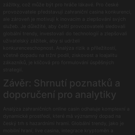
zážitky, což může být pro hráče lákavé. Pro české
provozovatele představují zahraniční casina konkurenci,
ale zároveň je motivují k inovacím a zlepšování svých
služeb. Je důležité, aby čeští provozovatelé sledovali
globální trendy, investovali do technologií a zlepšovali
uživatelský zážitek, aby si udrželi
konkurenceschopnost. Analýza rizik a příležitostí,
včetně dopadu na tržní podíl, ziskovost a loajalitu
zákazníků, je klíčová pro formulování úspěšných
strategií.
Závěr: Shrnutí poznatků a
doporučení pro analytiky
Analýza zahraničních online casin odhaluje komplexní a
dynamické prostředí, které má významný dopad na
český trh s hazardními hrami. Globální trendy, jako je
mobilní hraní, live casina, integrace kryptoměn a