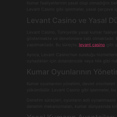
Kumar faaliyetlerinin yasal olup olmadığını bel
Levant Casino gibi işletmeler, yasal çerçeve i
Levant Casino ve Yasal D
Levant Casino, Türkiye’de yasal kumar faaliyetl
göstermekte ve denetimlere tabi olmaktadır. 
yapılmaktadır. Bu süreçte,
levant casino
gibi y
Ayrıca, Levant Casino’nun sunduğu hizmetlerin
oynadıkları için dolandırıcılık veya hile gibi r
Kumar Oyunlarının Yöneti
Kumar oyunlarının yönetimi, devlet otoriteleri
yükümlüdür. Levant Casino gibi işletmeler, bu
Denetim süreçleri, oyunların adil oynanmasını
denetim mekanizmaları, kumar dünyasında krit