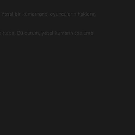
 Yasal bir kumarhane, oyuncuların haklarını
maktadır. Bu durum, yasal kumarın topluma