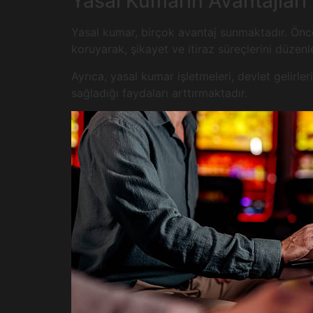
Yasal Kumarın Avantajları
Yasal kumar, birçok avantaj sunmaktadır. Önce
koruyarak, şikayet ve itiraz süreçlerini düzen
Ayrıca, yasal kumar işletmeleri, devlet gelir
sağladığı faydaları arttırmaktadır.