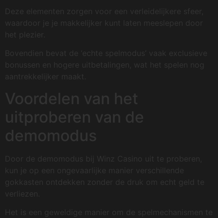
Deze elementen zorgen voor een verleidelijkere sfeer,
waardoor je je makkelijker kunt laten meeslepen door
het plezier.
Bovendien bevat de ‘echte spelmodus’ vaak exclusieve
bonussen en hogere uitbetalingen, wat het spelen nog
aantrekkelijker maakt.
Voordelen van het
uitproberen van de
demomodus
Door de demomodus bij Winz Casino uit te proberen,
kun je op een ongevaarlijke manier verschillende
gokkasten ontdekken zonder de druk om echt geld te
verliezen.
Het is een geweldige manier om de spelmechanismen te