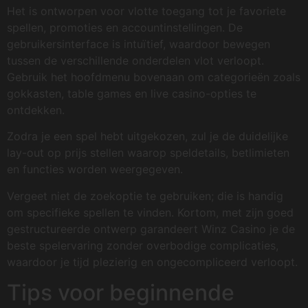
Het is ontworpen voor vlotte toegang tot je favoriete
spellen, promoties en accountinstellingen. De
gebruikersinterface is intuïtief, waardoor bewegen
tussen de verschillende onderdelen vlot verloopt.
Gebruik het hoofdmenu bovenaan om categorieën zoals
gokkasten, table games en live casino-opties te
ontdekken.
Zodra je een spel hebt uitgekozen, zul je de duidelijke
lay-out op prijs stellen waarop speldetails, betlimieten
en functies worden weergegeven.
Vergeet niet de zoekoptie te gebruiken; die is handig
om specifieke spellen te vinden. Kortom, met zijn goed
gestructureerde ontwerp garandeert Winz Casino je de
beste spelervaring zonder overbodige complicaties,
waardoor je tijd plezierig en ongecompliceerd verloopt.
Tips voor beginnende