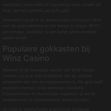
vergroten, zoals wilds of cascading reels, zonder de
druk van het inzetten van echt geld.
Daarnaast kun je in de demomodus vertrouwd raken
met de spelvolatiliteit en het Return to Player (RTP)-
percentage, waardoor je een beter geïnformeerde
speler wordt.
Populaire gokkasten bij
Winz Casino
Wanneer je de levendige wereld van Winz Casino
verkent, zul je al snel ontdekken dat de selectie
gokkasten een van de hoogtepunten is. Elk spel heeft
populaire thema’s zoals avontuur, klassieke
fruitautomaten en mythologie, waardoor je wordt
meegenomen in uiteenlopende spelervaringen.
Je vindt er verbluffende graphics en boeiende