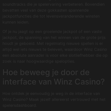
soundtracks die je spelervaring verbeteren. Bovendien
bevatten veel van deze gokkasten spannende
jackpotfuncties die tot levensveranderende winsten
kunnen leiden.
Of je nu jaagt op een groeiende jackpot of een vaste
jackpot, de spanning van het winnen van de grote prijs
houdt je geboeid. Met regelmatig nieuwe spellen is er
altijd wel iets nieuws te beleven, waardoor Winz Casino
een absolute aanrader is voor elke slotliefhebber die op
zoek is naar hoogwaardige spelopties.
Hoe beweeg je door de
interface van Winz Casino?
Hoe ontdek je eenvoudig je weg in de interface van
Winz Casino? Maak jezelf allereerst vertrouwd met het
spelersdashboard.