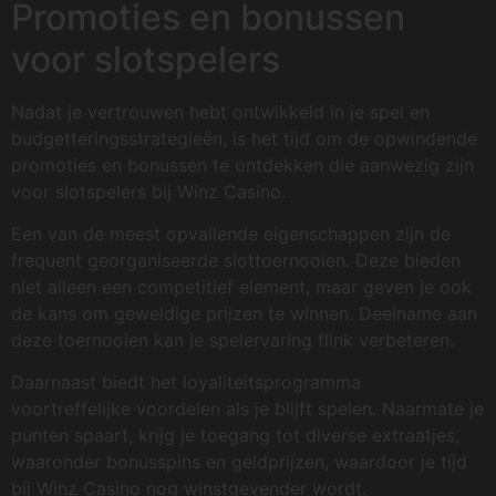
Promoties en bonussen
voor slotspelers
Nadat je vertrouwen hebt ontwikkeld in je spel en
budgetteringsstrategieën, is het tijd om de opwindende
promoties en bonussen te ontdekken die aanwezig zijn
voor slotspelers bij Winz Casino.
Een van de meest opvallende eigenschappen zijn de
frequent georganiseerde slottoernooien. Deze bieden
niet alleen een competitief element, maar geven je ook
de kans om geweldige prijzen te winnen. Deelname aan
deze toernooien kan je spelervaring flink verbeteren.
Daarnaast biedt het loyaliteitsprogramma
voortreffelijke voordelen als je blijft spelen. Naarmate je
punten spaart, krijg je toegang tot diverse extraatjes,
waaronder bonusspins en geldprijzen, waardoor je tijd
bij Winz Casino nog winstgevender wordt.