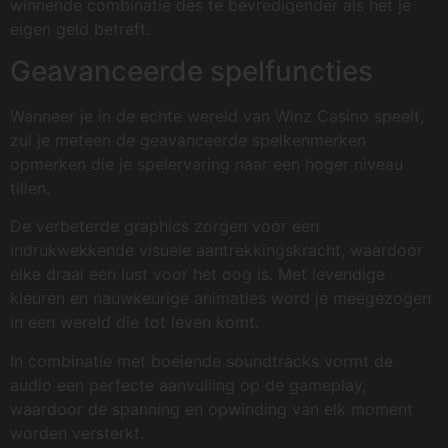
winnende combinatie des te bevredigender als het je
eigen geld betreft.
Geavanceerde spelfuncties
Wanneer je in de echte wereld van Winz Casino speelt,
zul je meteen de geavanceerde spelkenmerken
opmerken die je spelervaring naar een hoger niveau
tillen.
De verbeterde graphics zorgen voor een
indrukwekkende visuele aantrekkingskracht, waardoor
elke draai een lust voor het oog is. Met levendige
kleuren en nauwkeurige animaties word je meegezogen
in een wereld die tot leven komt.
In combinatie met boeiende soundtracks vormt de
audio een perfecte aanvulling op de gameplay,
waardoor de spanning en opwinding van elk moment
worden versterkt.