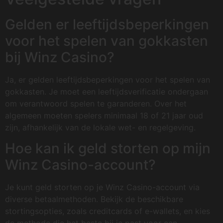
Gelden er leeftijdsbeperkingen
voor het spelen van gokkasten
bij Winz Casino?
Ja, er gelden leeftijdsbeperkingen voor het spelen van
gokkasten. Je moet een leeftijdsverificatie ondergaan
om verantwoord spelen te garanderen. Over het
algemeen moeten spelers minimaal 18 of 21 jaar oud
zijn, afhankelijk van de lokale wet- en regelgeving.
Hoe kan ik geld storten op mijn
Winz Casino-account?
Je kunt geld storten op je Winz Casino-account via
diverse betaalmethoden. Bekijk de beschikbare
stortingsopties, zoals creditcards of e-wallets, en kies