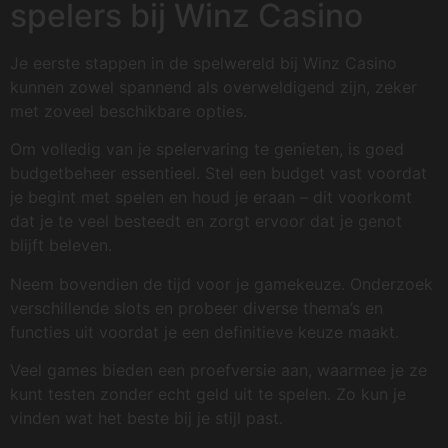
spelers bij Winz Casino
Je eerste stappen in de spelwereld bij Winz Casino
kunnen zowel spannend als overweldigend zijn, zeker
met zoveel beschikbare opties.
Om volledig van je spelervaring te genieten, is goed
budgetbeheer essentieel. Stel een budget vast voordat
je begint met spelen en houd je eraan – dit voorkomt
dat je te veel besteedt en zorgt ervoor dat je genot
blijft beleven.
Neem bovendien de tijd voor je gamekeuze. Onderzoek
verschillende slots en probeer diverse thema’s en
functies uit voordat je een definitieve keuze maakt.
Veel games bieden een proefversie aan, waarmee je ze
kunt testen zonder echt geld uit te spelen. Zo kun je
vinden wat het beste bij je stijl past.