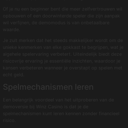
Of je nu een beginner bent die meer zelfvertrouwen wil
opbouwen of een doorwinterde speler die zijn aanpak
wil verfijnen, de demomodus is van onbetaalbare
waarde.
Je zult merken dat het steeds makkelijker wordt om de
unieke kenmerken van elke gokkast te begrijpen, wat je
algehele spelervaring verbetert. Uiteindelijk biedt deze
risicovrije ervaring je essentiële inzichten, waardoor je
kansen verbeteren wanneer je overstapt op spelen met
echt geld.
Spelmechanismen leren
Een belangrijk voordeel van het uitproberen van de
demoversie bij Winz Casino is dat je de
spelmechanismen kunt leren kennen zonder financieel
risico.