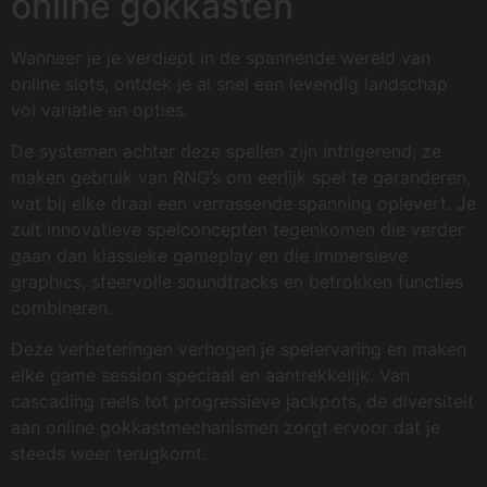
online gokkasten
Wanneer je je verdiept in de spannende wereld van
online slots, ontdek je al snel een levendig landschap
vol variatie en opties.
De systemen achter deze spellen zijn intrigerend; ze
maken gebruik van RNG’s om eerlijk spel te garanderen,
wat bij elke draai een verrassende spanning oplevert. Je
zult innovatieve spelconcepten tegenkomen die verder
gaan dan klassieke gameplay en die immersieve
graphics, sfeervolle soundtracks en betrokken functies
combineren.
Deze verbeteringen verhogen je spelervaring en maken
elke game session speciaal en aantrekkelijk. Van
cascading reels tot progressieve jackpots, de diversiteit
aan online gokkastmechanismen zorgt ervoor dat je
steeds weer terugkomt.