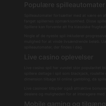
Populære spilleautomater 
Spilleautomater fortsætter med at være en af 
fanget spillernes opmærksomhed. Disse spill
Spillere kan forvente alt fra klassiske frug
Nogle af de nyeste spil inkluderer progressiv
mulighed for at vinde livsændrende beløb. Ua
spilleautomater, der findes i dag.
Live casino oplevelser
Live casino spil har vundet stor popularitet 
spillere deltage i spil som blackjack, roulett
dimension tilbage til online gambling, da spill
Live casinoer tilbyder også attraktive bonus
dealere og muligheden for at interagere med an
Mobile gaming og tilgæng