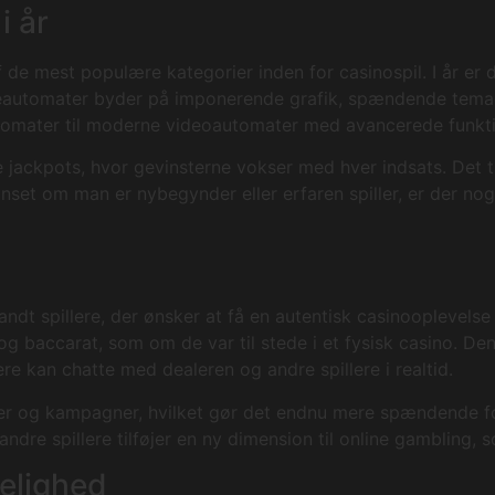
i år
de mest populære kategorier inden for casinospil. I år er d
eautomater byder på imponerende grafik, spændende temaer
tautomater til moderne videoautomater med avancerede funkti
e jackpots, hvor gevinsterne vokser med hver indsats. Det ti
nset om man er nybegynder eller erfaren spiller, er der nog
blandt spillere, der ønsker at få en autentisk casinooplevel
e og baccarat, som om de var til stede i et fysisk casino. De
ere kan chatte med dealeren og andre spillere i realtid.
ser og kampagner, hvilket gør det endnu mere spændende fo
dre spillere tilføjer en ny dimension til online gambling, 
elighed