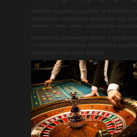
Med den stigende popularitet af smartphones 
yndlingsspil, uanset hvor de befinder sig, hvi
enheder, hvilket sikrer, at spillere får en prob
Desuden har udviklingen afapps til online casi
kontobalance, modtage bonusser og begynde at
oplevelse for alle typer spillere.