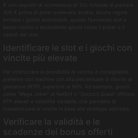
€ con requisiti di scommessa di 30x richiede di puntare
300 € prima di poter prelevare. Inoltre, alcune regole
limitano i giochi ammissibili, spesso favorendo slot a
basso rischio o escludendo giochi come il poker o il
casinò dal vivo.
Identificare le slot e i giochi con
vincite più elevate
Per ottimizzare le possibilità di vincita, è consigliabile
preferire slot machine con alta percentuale di ritorno al
giocatore (RTP), superiore al 96%. Ad esempio, giochi
come “Mega Joker” di NetEnt o “Gonzo’s Quest” offrono
RTP elevati e volatilità variabile, che permette di
massimizzare le vincite in base alle strategie adottate.
Verificare la validità e le
scadenze dei bonus offerti