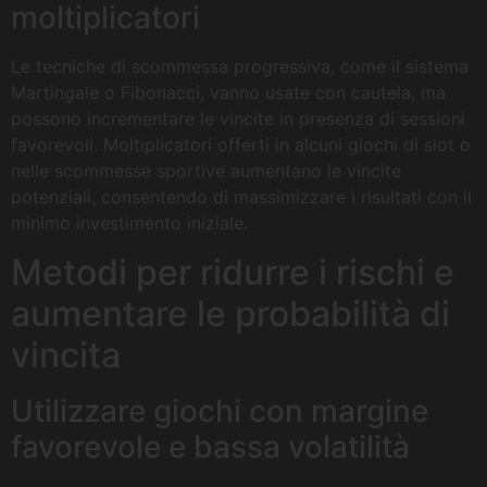
moltiplicatori
Le tecniche di scommessa progressiva, come il sistema
Martingale o Fibonacci, vanno usate con cautela, ma
possono incrementare le vincite in presenza di sessioni
favorevoli. Moltiplicatori offerti in alcuni giochi di slot o
nelle scommesse sportive aumentano le vincite
potenziali, consentendo di massimizzare i risultati con il
minimo investimento iniziale.
Metodi per ridurre i rischi e
aumentare le probabilità di
vincita
Utilizzare giochi con margine
favorevole e bassa volatilità