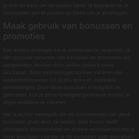
je ook de kans om de spellen beter te begrijpen en je
strategieën aan te passen op basis van je ervaringen.
Maak gebruik van bonussen en
promoties
Een andere strategie om je winkansen te vergroten, is
het optimaal benutten van bonussen en promoties die
aangeboden worden door online casino’s zoals
Gonzabet. Deze aanbiedingen kunnen variëren van
welkomstbonussen tot gratis spins en cashback-
aanbiedingen. Door deze bonussen strategisch te
gebruiken, kun je extra speelgeld genereren zonder je
eigen middelen te riskeren.
Het is echter belangrijk om de voorwaarden van deze
bonussen goed door te nemen. Elke bonus heeft
doorgaans inzetvereisten en andere voorwaarden die je
moet begrijpen voordat je de bonussen gaat gebruiken.