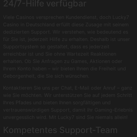
24/7-Hilfe verfügbar
Viele Casinos versprechen Kundendienst, doch Lucky7
Casino in Deutschland erfüllt diese Zusage mit seinem
dedizierten Support. Wir verstehen, wie bedeutend es
für Sie ist, jederzeit Hilfe zu erhalten. Deshalb ist unser
Supportsystem so gestaltet, dass es jederzeit
erreichbar ist und Sie ohne Wartezeit Reaktionen
erhalten. Ob Sie Anfragen zu Games, Aktionen oder
Ihrem Konto haben – wir bieten Ihnen die Freiheit und
Geborgenheit, die Sie sich wünschen.
Kontaktieren Sie uns per Chat, E-Mail oder Anruf – ganz
wie Sie möchten. Wir unterstützen Sie auf jedem Schritt
Ihres Pfades und bieten Ihnen sorgfältigen und
vertrauenswürdigen Support, damit Ihr Gaming-Erlebnis
unvergesslich wird. Mit Lucky7 sind Sie niemals allein!
Kompetentes Support-Team