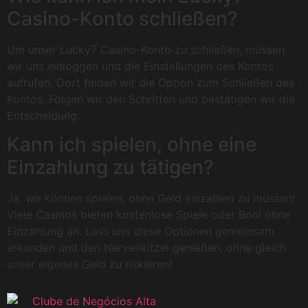
Casino-Konto schließen?
Um unser Lucky7 Casino-Konto zu schließen, müssen
wir uns einloggen und die Einstellungen des Kontos
aufrufen. Dort finden wir die Option zum Schließen des
Kontos. Folgen wir den Schritten und bestätigen wir die
Entscheidung.
Kann ich spielen, ohne eine
Einzahlung zu tätigen?
Ja, wir können spielen, ohne Geld einzahlen zu müssen!
Viele Casinos bieten kostenlose Spiele oder Boni ohne
Einzahlung an. Lass uns diese Optionen gemeinsam
erkunden und den Nervenkitzel genießen, ohne gleich
unser eigenes Geld zu riskieren!