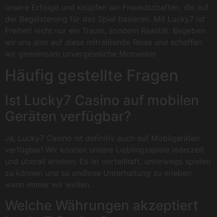
unsere Erfolge und knüpfen wir Freundschaften, die auf
der Begeisterung für das Spiel basieren. Mit Lucky7 ist
Freiheit nicht nur ein Traum, sondern Realität. Begeben
wir uns also auf diese mitreißende Reise und schaffen
wir gemeinsam unvergessliche Momente!
Häufig gestellte Fragen
Ist Lucky7 Casino auf mobilen
Geräten verfügbar?
Ja, Lucky7 Casino ist definitiv auch auf Mobilgeräten
verfügbar! Wir können unsere Lieblingsspiele jederzeit
und überall erleben. Es ist vorteilhaft, unterwegs spielen
zu können und so endlose Unterhaltung zu erleben,
wann immer wir wollen.
Welche Währungen akzeptiert