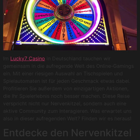
Im
Lucky7 Casino
in Deutschland tauchen wir
gemeinsam in die aufregende Welt des Online-Gamings
ein. Mit einer riesigen Auswahl an Tischspielen und
Spielautomaten ist für jeden Geschmack etwas dabei.
Profitieren Sie außerdem von einzigartigen Aktionen,
die Ihr Spielerlebnis noch besser machen. Diese Reise
verspricht nicht nur Nervenkitzel, sondern auch eine
aktive Community zum Interagieren. Was erwartet uns
also in dieser aufregenden Welt? Finden wir es heraus!
Entdecke den Nervenkitzel