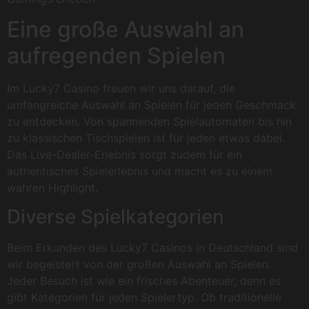
Eine große Auswahl an
aufregenden Spielen
Im Lucky7 Casino freuen wir uns darauf, die
umfangreiche Auswahl an Spielen für jeden Geschmack
zu entdecken. Von spannenden Spielautomaten bis hin
zu klassischen Tischspielen ist für jeden etwas dabei.
Das Live-Dealer-Erlebnis sorgt zudem für ein
authentisches Spielerlebnis und macht es zu einem
wahren Highlight.
Diverse Spielkategorien
Beim Erkunden des Lucky7 Casinos in Deutschland sind
wir begeistert von der großen Auswahl an Spielen.
Jeder Besuch ist wie ein frisches Abenteuer, denn es
gibt Kategorien für jeden Spielertyp. Ob traditionelle