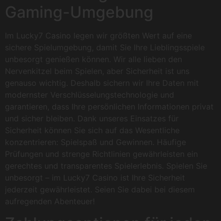
Gaming-Umgebung
Im Lucky7 Casino legen wir größten Wert auf eine
sichere Spielumgebung, damit Sie Ihre Lieblingsspiele
unbesorgt genießen können. Wir alle lieben den
Nervenkitzel beim Spielen, aber Sicherheit ist uns
genauso wichtig. Deshalb sichern wir Ihre Daten mit
modernster Verschlüsselungstechnologie und
garantieren, dass Ihre persönlichen Informationen privat
und sicher bleiben. Dank unseres Einsatzes für
Sicherheit können Sie sich auf das Wesentliche
konzentrieren: Spielspaß und Gewinnen. Häufige
Prüfungen und strenge Richtlinien gewährleisten ein
gerechtes und transparentes Spielerlebnis. Spielen Sie
unbesorgt – im Lucky7 Casino ist Ihre Sicherheit
jederzeit gewährleistet. Seien Sie dabei bei diesem
aufregenden Abenteuer!