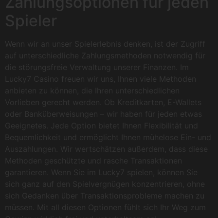
Zahlungsoptionen für jeden
Spieler
Wenn wir an unser Spielerlebnis denken, ist der Zugriff
auf unterschiedliche Zahlungsmethoden notwendig für
die störungsfreie Verwaltung unserer Finanzen. Im
Lucky7 Casino freuen wir uns, Ihnen viele Methoden
anbieten zu können, die Ihren unterschiedlichen
Vorlieben gerecht werden. Ob Kreditkarten, E-Wallets
oder Banküberweisungen – wir haben für jeden etwas
Geeignetes. Jede Option bietet Ihnen Flexibilität und
Bequemlichkeit und ermöglicht Ihnen mühelose Ein- und
Auszahlungen. Wir wertschätzen außerdem, dass diese
Methoden geschützte und rasche Transaktionen
garantieren. Wenn Sie im Lucky7 spielen, können Sie
sich ganz auf den Spielvergnügen konzentrieren, ohne
sich Gedanken über Transaktionsprobleme machen zu
müssen. Mit all diesen Optionen fühlt sich Ihr Weg zum