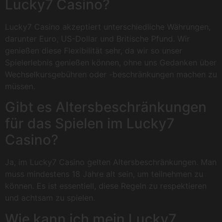
Lucky7 Casino?
Lucky7 Casino akzeptiert unterschiedliche Währungen,
darunter Euro, US-Dollar und Britische Pfund. Wir
genießen diese Flexibilität sehr, da wir so unser
Spielerlebnis genießen können, ohne uns Gedanken über
Wechselkursgebühren oder -beschränkungen machen zu
müssen.
Gibt es Altersbeschränkungen
für das Spielen im Lucky7
Casino?
Ja, im Lucky7 Casino gelten Altersbeschränkungen. Man
muss mindestens 18 Jahre alt sein, um teilnehmen zu
können. Es ist essentiell, diese Regeln zu respektieren
und achtsam zu spielen.
Wie kann ich mein Lucky7