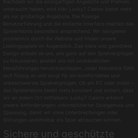
Nachdem wir die einzigartigen Angebote und Prämien
untersucht haben, wird klar: Lucky7 Casino bietet mehr
als nur großartige Angebote. Die flüssige
Benutzerführung und die einfache Interface machen das
Spielerlebnis besonders ansprechend. Wir navigieren
problemlos durch die Website und finden unsere
Lieblingsspiele im Augenblick. Das klare und geordnete
Design erlaubt es uns, uns ganz auf den Spielvergnügen
zu fokussieren, anstatt uns mit umständlichen
Menüführungen herumzuschlagen. Jeder Mausklick fühlt
sich flüssig an und sorgt für ein komfortables und
unbeschwertes Spielvergnügen. Ob am PC oder mobil –
das Spielerlebnis bleibt stets konstant und sichert, dass
wir an jedem Ort mitfiebern. Lucky7 Casino erkennt
unsere Anforderungen: unkomplizierter Spielgenuss und
Spannung, damit wir ohne Unterbrechungen oder
Störungen unmittelbar ins Spiel abtauchen können.
Sichere und geschützte