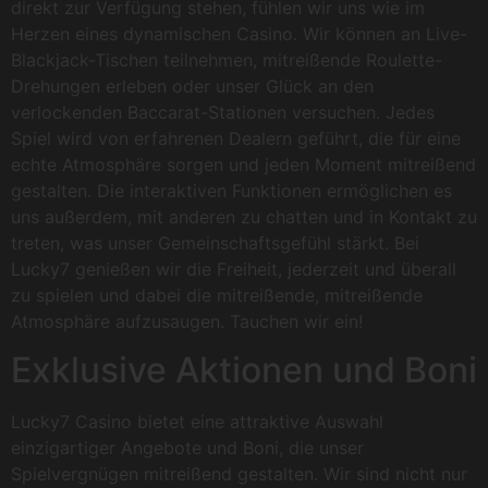
direkt zur Verfügung stehen, fühlen wir uns wie im
Herzen eines dynamischen Casino. Wir können an Live-
Blackjack-Tischen teilnehmen, mitreißende Roulette-
Drehungen erleben oder unser Glück an den
verlockenden Baccarat-Stationen versuchen. Jedes
Spiel wird von erfahrenen Dealern geführt, die für eine
echte Atmosphäre sorgen und jeden Moment mitreißend
gestalten. Die interaktiven Funktionen ermöglichen es
uns außerdem, mit anderen zu chatten und in Kontakt zu
treten, was unser Gemeinschaftsgefühl stärkt. Bei
Lucky7 genießen wir die Freiheit, jederzeit und überall
zu spielen und dabei die mitreißende, mitreißende
Atmosphäre aufzusaugen. Tauchen wir ein!
Exklusive Aktionen und Boni
Lucky7 Casino bietet eine attraktive Auswahl
einzigartiger Angebote und Boni, die unser
Spielvergnügen mitreißend gestalten. Wir sind nicht nur