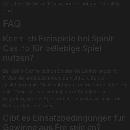
das, dass Sie bei aufkommenden Problemen nie allein
sind.
FAQ
Kann ich Freispiele bei Spinit
Casino für beliebige Spiel
nutzen?
Bei Spinit Casino sollten Spieler die Limitierungen für
Freispiele berücksichtigen, da nicht alle Spiele
qualifiziert sind. Die Konditionen können unterschiedlich
sein. Daher ist es essentiell, diese Richtlinien zu
begreifen, um das Spielerlebnis zu verbessern und die
Boni effektiv zu nutzen.
Gibt es Einsatzbedingungen für
Gewinne aus Freispielen?