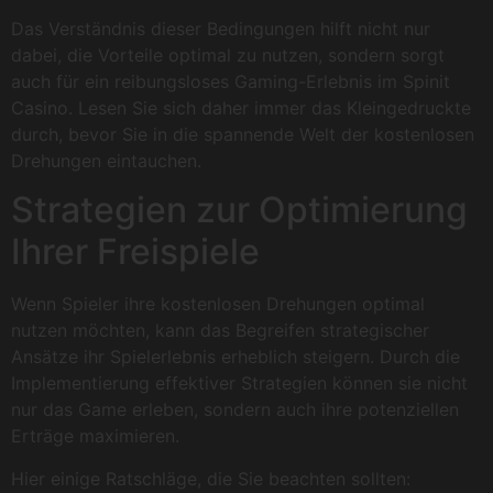
Das Verständnis dieser Bedingungen hilft nicht nur
dabei, die Vorteile optimal zu nutzen, sondern sorgt
auch für ein reibungsloses Gaming-Erlebnis im Spinit
Casino. Lesen Sie sich daher immer das Kleingedruckte
durch, bevor Sie in die spannende Welt der kostenlosen
Drehungen eintauchen.
Strategien zur Optimierung
Ihrer Freispiele
Wenn Spieler ihre kostenlosen Drehungen optimal
nutzen möchten, kann das Begreifen strategischer
Ansätze ihr Spielerlebnis erheblich steigern. Durch die
Implementierung effektiver Strategien können sie nicht
nur das Game erleben, sondern auch ihre potenziellen
Erträge maximieren.
Hier einige Ratschläge, die Sie beachten sollten: