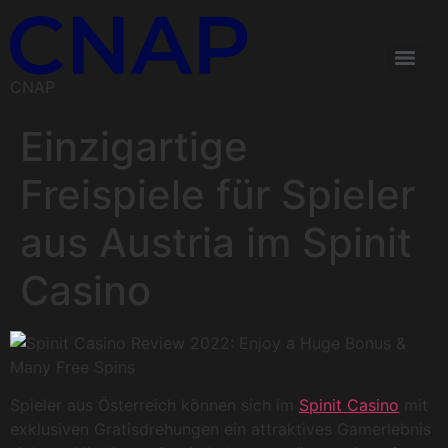
CNAP
Einzigartige
Freispiele für Spieler
aus Austria im Spinit
Casino
Spieler aus Österreich können sich im
Spinit Casino
mit
exklusiven Gratisdrehungen ein attraktives Gamerlebnis