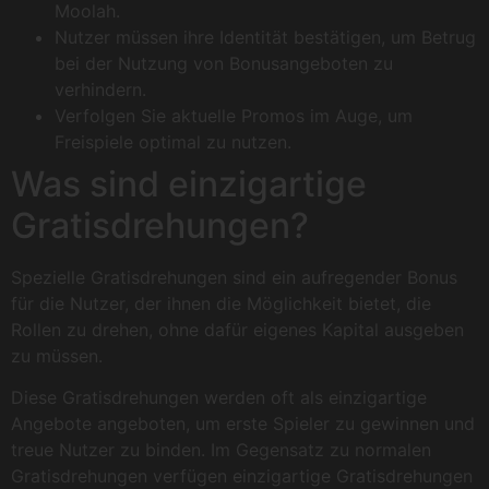
Moolah.
Nutzer müssen ihre Identität bestätigen, um Betrug
bei der Nutzung von Bonusangeboten zu
verhindern.
Verfolgen Sie aktuelle Promos im Auge, um
Freispiele optimal zu nutzen.
Was sind einzigartige
Gratisdrehungen?
Spezielle Gratisdrehungen sind ein aufregender Bonus
für die Nutzer, der ihnen die Möglichkeit bietet, die
Rollen zu drehen, ohne dafür eigenes Kapital ausgeben
zu müssen.
Diese Gratisdrehungen werden oft als einzigartige
Angebote angeboten, um erste Spieler zu gewinnen und
treue Nutzer zu binden. Im Gegensatz zu normalen
Gratisdrehungen verfügen einzigartige Gratisdrehungen