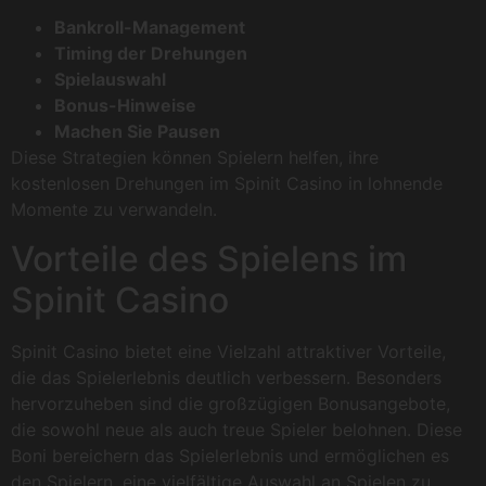
Bankroll-Management
Timing der Drehungen
Spielauswahl
Bonus-Hinweise
Machen Sie Pausen
Diese Strategien können Spielern helfen, ihre
kostenlosen Drehungen im Spinit Casino in lohnende
Momente zu verwandeln.
Vorteile des Spielens im
Spinit Casino
Spinit Casino bietet eine Vielzahl attraktiver Vorteile,
die das Spielerlebnis deutlich verbessern. Besonders
hervorzuheben sind die großzügigen Bonusangebote,
die sowohl neue als auch treue Spieler belohnen. Diese
Boni bereichern das Spielerlebnis und ermöglichen es
den Spielern, eine vielfältige Auswahl an Spielen zu