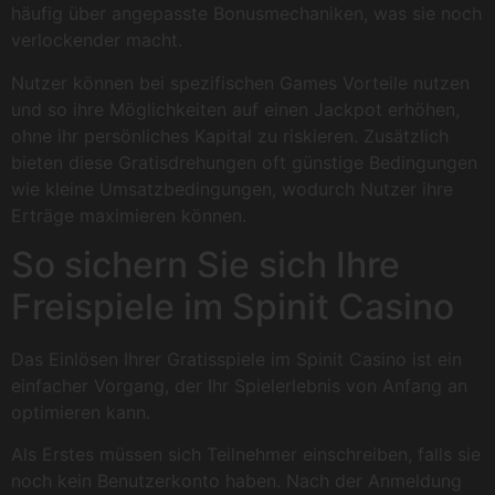
häufig über angepasste Bonusmechaniken, was sie noch
verlockender macht.
Nutzer können bei spezifischen Games Vorteile nutzen
und so ihre Möglichkeiten auf einen Jackpot erhöhen,
ohne ihr persönliches Kapital zu riskieren. Zusätzlich
bieten diese Gratisdrehungen oft günstige Bedingungen
wie kleine Umsatzbedingungen, wodurch Nutzer ihre
Erträge maximieren können.
So sichern Sie sich Ihre
Freispiele im Spinit Casino
Das Einlösen Ihrer Gratisspiele im Spinit Casino ist ein
einfacher Vorgang, der Ihr Spielerlebnis von Anfang an
optimieren kann.
Als Erstes müssen sich Teilnehmer einschreiben, falls sie
noch kein Benutzerkonto haben. Nach der Anmeldung