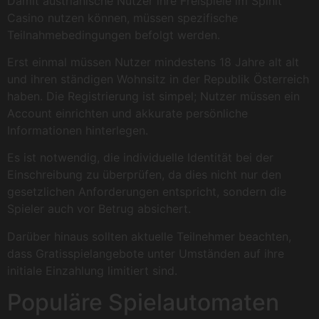
Damit austrianische Nutzer ihre Freispiele im Spinit
Casino nutzen können, müssen spezifische
Teilnahmebedingungen befolgt werden.
Erst einmal müssen Nutzer mindestens 18 Jahre alt alt
und ihren ständigen Wohnsitz in der Republik Österreich
haben. Die Registrierung ist simpel; Nutzer müssen ein
Account einrichten und akkurate persönliche
Informationen hinterlegen.
Es ist notwendig, die individuelle Identität bei der
Einschreibung zu überprüfen, da dies nicht nur den
gesetzlichen Anforderungen entspricht, sondern die
Spieler auch vor Betrug absichert.
Darüber hinaus sollten aktuelle Teilnehmer beachten,
dass Gratisspielangebote unter Umständen auf ihre
initiale Einzahlung limitiert sind.
Populäre Spielautomaten