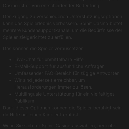
Casino ist er von entscheidender Bedeutung.
Der Zugang zu verschiedenen Unterstützungsoptionen
kann das Spielerlebnis verbessern. Spinit Casino bietet
mehrere Kundensupportkanäle, um die Bedürfnisse der
Spieler zielgerichtet zu erfüllen.
Das können die Spieler voraussetzen:
Live-Chat für unmittelbare Hilfe
E-Mail-Support für ausführliche Anfragen
Umfassender FAQ-Bereich für zügige Antworten
Wir sind jederzeit erreichbar, um
Herausforderungen immer zu lösen.
Multilinguale Unterstützung für ein vielfältiges
Publikum
Dank dieser Optionen können die Spieler beruhigt sein,
da Hilfe nur einen Klick entfernt ist.
Wenn Sie sich für Spinit Casino auswählen, bedeutet