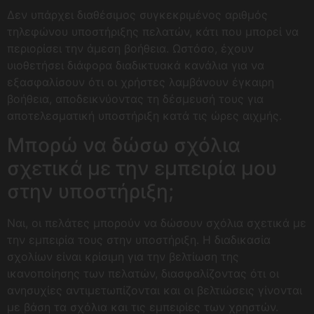
Δεν υπάρχει διαθέσιμος συγκεκριμένος αριθμός
τηλεφώνου υποστήριξης πελατών, κάτι που μπορεί να
περιορίσει την άμεση βοήθεια. Ωστόσο, έχουν
υιοθετήσει διάφορα διαδικτυακά κανάλια για να
εξασφαλίσουν ότι οι χρήστες λαμβάνουν έγκαιρη
βοήθεια, αποδεικνύοντας τη δέσμευσή τους για
αποτελεσματική υποστήριξη κατά τις ώρες αιχμής.
Μπορώ να δώσω σχόλια
σχετικά με την εμπειρία μου
στην υποστήριξη;
Ναι, οι πελάτες μπορούν να δώσουν σχόλια σχετικά με
την εμπειρία τους στην υποστήριξη. Η διαδικασία
σχολίων είναι κρίσιμη για την βελτίωση της
ικανοποίησης των πελατών, διασφαλίζοντας ότι οι
ανησυχίες αντιμετωπίζονται και οι βελτιώσεις γίνονται
με βάση τα σχόλια και τις εμπειρίες των χρηστών.