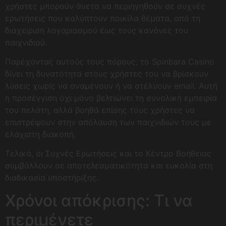
χρήστες μπορούν άνετα να περιηγηθούν σε συχνές
ερωτήσεις που καλύπτουν ποικίλα θέματα, από τη
διαχείριση λογαριασμού έως τους κανόνες του
παιχνιδιού.
Παρέχοντας αυτούς τους πόρους, το Spinbara Casino
δίνει τη δυνατότητα στους χρήστες του να βρίσκουν
λύσεις χωρίς να αναμένουν ή να στέλνουν email. Αυτή
η προσέγγιση όχι μόνο βελτιώνει τη συνολική εμπειρία
του πελάτη, αλλά βοηθά επίσης τους χρήστες να
επιστρέψουν στην απόλαυση των παιχνιδιών τους με
ελάχιστη διακοπή.
Τελικά, οι Συχνές Ερωτήσεις και το Κέντρο Βοήθειας
συμβάλλουν σε αποτελεσματικότητα και ευκολία στη
διαδικασία υποστήριξης.
Χρόνοι απόκρισης: Τι να
περιμένετε