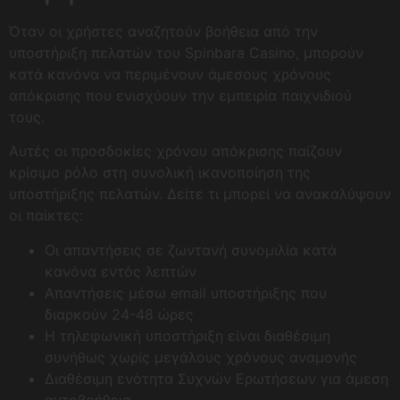
Όταν οι χρήστες αναζητούν βοήθεια από την
υποστήριξη πελατών του Spinbara Casino, μπορούν
κατά κανόνα να περιμένουν άμεσους χρόνους
απόκρισης που ενισχύουν την εμπειρία παιχνιδιού
τους.
Αυτές οι προσδοκίες χρόνου απόκρισης παίζουν
κρίσιμο ρόλο στη συνολική ικανοποίηση της
υποστήριξης πελατών. Δείτε τι μπορεί να ανακαλύψουν
οι παίκτες:
Οι απαντήσεις σε ζωντανή συνομιλία κατά
κανόνα εντός λεπτών
Απαντήσεις μέσω email υποστήριξης που
διαρκούν 24-48 ώρες
Η τηλεφωνική υποστήριξη είναι διαθέσιμη
συνήθως χωρίς μεγάλους χρόνους αναμονής
Διαθέσιμη ενότητα Συχνών Ερωτήσεων για άμεση
αυτοβοήθεια