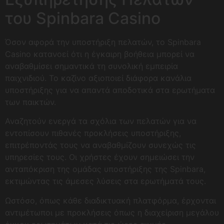
του Spinbara Casino
Όσον αφορά την υποστήριξη πελατών, το Spinbara
Casino κατανοεί ότι η έγκαιρη βοήθεια μπορεί να
αναβαθμίσει σημαντικά τη συνολική εμπειρία
παιχνιδιού. Το καζίνο αξιοποιεί διάφορα κανάλια
υποστήριξης για να απαντά αποδοτικά στα ερωτήματα
των παικτών.
Αναζητούν ενεργά τα σχόλια των πελατών για να
εντοπίσουν πιθανές προκλήσεις υποστήριξης,
επιτρέποντάς τους να αναβαθμίζουν συνεχώς τις
υπηρεσίες τους. Οι χρήστες έχουν σημειώσει την
ανταπόκριση της ομάδας υποστήριξης της Spinbara,
εκτιμώντας τις άμεσες λύσεις στα ερωτήματά τους.
Ωστόσο, όπως κάθε διαδικτυακή πλατφόρμα, έρχονται
αντιμέτωποι με προκλήσεις όπως η διαχείριση μεγάλου