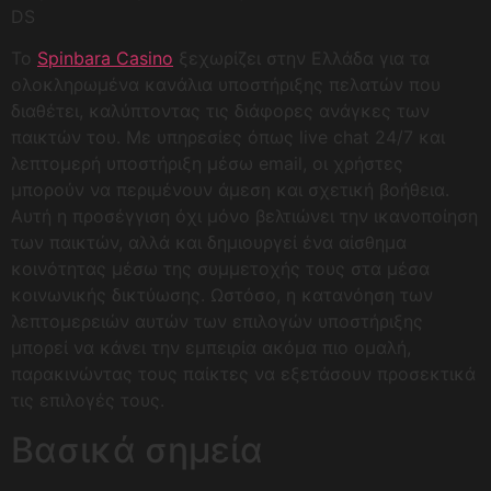
Το
Spinbara Casino
ξεχωρίζει στην Ελλάδα για τα
ολοκληρωμένα κανάλια υποστήριξης πελατών που
διαθέτει, καλύπτοντας τις διάφορες ανάγκες των
παικτών του. Με υπηρεσίες όπως live chat 24/7 και
λεπτομερή υποστήριξη μέσω email, οι χρήστες
μπορούν να περιμένουν άμεση και σχετική βοήθεια.
Αυτή η προσέγγιση όχι μόνο βελτιώνει την ικανοποίηση
των παικτών, αλλά και δημιουργεί ένα αίσθημα
κοινότητας μέσω της συμμετοχής τους στα μέσα
κοινωνικής δικτύωσης. Ωστόσο, η κατανόηση των
λεπτομερειών αυτών των επιλογών υποστήριξης
μπορεί να κάνει την εμπειρία ακόμα πιο ομαλή,
παρακινώντας τους παίκτες να εξετάσουν προσεκτικά
τις επιλογές τους.
Βασικά σημεία