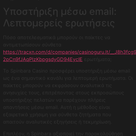
Υποστήριξη μέσω email:
Λεπτομερείς ερωτήσεις
Πόσο αποτελεσματικά μπορούν οι παίκτες να
αντιμετωπίσουν σύνθετα
https://tracxn.com/d/companies/casinoguru.lt/__J8h3fc
2pCn9fJAqPlzKbpgsdyGD94EycIE
ερωτήματα;
Το Spinbara Casino προσφέρει υποστήριξη μέσω email
ως ένα σημαντικό κανάλι για λεπτομερή ερωτήματα. Οι
παίκτες μπορούν να εκφράσουν αναλυτικά τις
ανησυχίες τους, επιτρέποντας στους εκπροσώπους
υποστήριξης πελατών να παρέχουν πλήρεις
απαντήσεις μέσω email. Αυτή η μέθοδος είναι
εξαιρετικά χρήσιμη για σύνθετα ζητήματα που
απαιτούν αναλυτικές εξηγήσεις ή τεκμηρίωση.
Επιπλέον, η Spinbara αξιοποιεί την παρακολούθηση