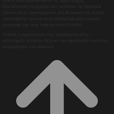
όγκου ερωτημάτων κατά τις ώρες αιχμής.
Εξετάζοντας τα σχόλια των πελατών, το Spinbara
Casino μένει προσηλωμένο στη βελτίωση της δομής
υποστήριξής του και στην προσφορά μιας ομαλής
εμπειρίας για τους παίκτες στην Ελλάδα.
Τελικά, η προνοητική τους προσέγγιση στην
υποστήριξη πελατών δείχνει την αφοσίωσή τους στην
ευχαρίστηση των παικτών.