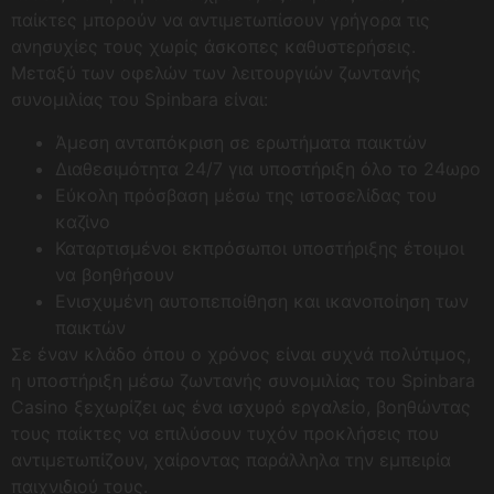
παίκτες μπορούν να αντιμετωπίσουν γρήγορα τις
ανησυχίες τους χωρίς άσκοπες καθυστερήσεις.
Μεταξύ των οφελών των λειτουργιών ζωντανής
συνομιλίας του Spinbara είναι:
Άμεση ανταπόκριση σε ερωτήματα παικτών
Διαθεσιμότητα 24/7 για υποστήριξη όλο το 24ωρο
Εύκολη πρόσβαση μέσω της ιστοσελίδας του
καζίνο
Καταρτισμένοι εκπρόσωποι υποστήριξης έτοιμοι
να βοηθήσουν
Ενισχυμένη αυτοπεποίθηση και ικανοποίηση των
παικτών
Σε έναν κλάδο όπου ο χρόνος είναι συχνά πολύτιμος,
η υποστήριξη μέσω ζωντανής συνομιλίας του Spinbara
Casino ξεχωρίζει ως ένα ισχυρό εργαλείο, βοηθώντας
τους παίκτες να επιλύσουν τυχόν προκλήσεις που
αντιμετωπίζουν, χαίροντας παράλληλα την εμπειρία
παιχνιδιού τους.