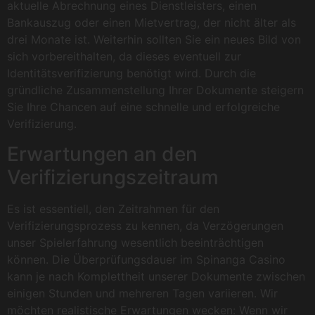
aktuelle Abrechnung eines Dienstleisters, einen
Bankauszug oder einen Mietvertrag, der nicht älter als
drei Monate ist. Weiterhin sollten Sie ein neues Bild von
sich vorbereithalten, da dieses eventuell zur
Identitätsverifizierung benötigt wird. Durch die
gründliche Zusammenstellung Ihrer Dokumente steigern
Sie Ihre Chancen auf eine schnelle und erfolgreiche
Verifizierung.
Erwartungen an den
Verifizierungszeitraum
Es ist essentiell, den Zeitrahmen für den
Verifizierungsprozess zu kennen, da Verzögerungen
unser Spielerfahrung wesentlich beeinträchtigen
können. Die Überprüfungsdauer im Spinanga Casino
kann je nach Komplettheit unserer Dokumente zwischen
einigen Stunden und mehreren Tagen variieren. Wir
möchten realistische Erwartungen wecken: Wenn wir