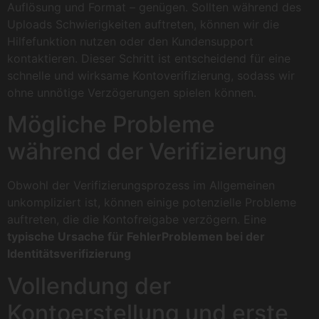
Auflösung und Format – genügen. Sollten während des
Uploads Schwierigkeiten auftreten, können wir die
Hilfefunktion nutzen oder den Kundensupport
kontaktieren. Dieser Schritt ist entscheidend für eine
schnelle und wirksame Kontoverifizierung, sodass wir
ohne unnötige Verzögerungen spielen können.
Mögliche Probleme
während der Verifizierung
Obwohl der Verifizierungsprozess im Allgemeinen
unkompliziert ist, können einige potenzielle Probleme
auftreten, die die Kontofreigabe verzögern. Eine
typische Ursache für Fehler
Problemen bei der
Identitätsverifizierung
Vollendung der
Kontoerstellung und erste