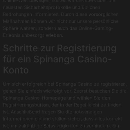
Online-Welt bewegen, sollten wir uns stets über die
neuesten Sicherheitsprotokolle und üblichen
Bedrohungen informieren. Durch diese vorsorglichen
Maßnahmen können wir nicht nur unsere persönliche
Sphäre wahren, sondern auch das Online-Gaming-
Erlebnis unbesorgt erleben.
Schritte zur Registrierung
für ein Spinanga Casino-
Konto
Um sich erfolgreich bei Spinanga Casino zu registrieren,
gehen Sie einfach wie folgt vor. Zuerst besuchen Sie die
Spinanga Casino-Homepage und wählen Sie den
Registrierungsbutton, der in der Regel leicht zu finden
ist. Anschließend tragen Sie die notwendigen
Informationen ein und stellen sicher, dass alles korrekt
ist, um zukünftige Schwierigkeiten zu verhindern. Ein