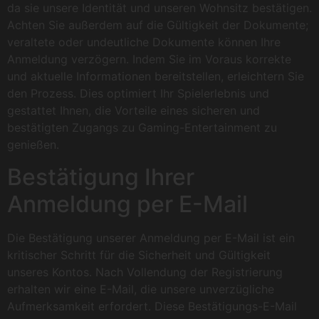
da sie unsere Identität und unseren Wohnsitz bestätigen.
Achten Sie außerdem auf die Gültigkeit der Dokumente;
veraltete oder undeutliche Dokumente können Ihre
Anmeldung verzögern. Indem Sie im Voraus korrekte
und aktuelle Informationen bereitstellen, erleichtern Sie
den Prozess. Dies optimiert Ihr Spielerlebnis und
gestattet Ihnen, die Vorteile eines sicheren und
bestätigten Zugangs zu Gaming-Entertainment zu
genießen.
Bestätigung Ihrer
Anmeldung per E-Mail
Die Bestätigung unserer Anmeldung per E-Mail ist ein
kritischer Schritt für die Sicherheit und Gültigkeit
unseres Kontos. Nach Vollendung der Registrierung
erhalten wir eine E-Mail, die unsere unverzügliche
Aufmerksamkeit erfordert. Diese Bestätigungs-E-Mail