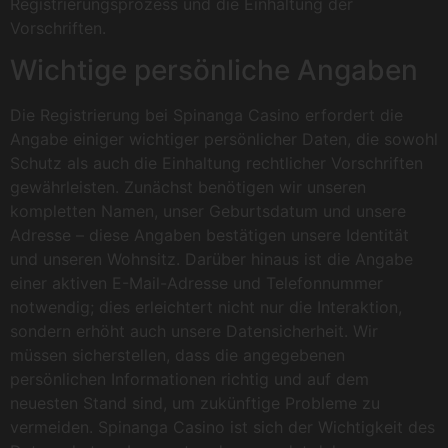
Registrierungsprozess und die Einhaltung der
Vorschriften.
Wichtige persönliche Angaben
Die Registrierung bei Spinanga Casino erfordert die
Angabe einiger wichtiger persönlicher Daten, die sowohl
Schutz als auch die Einhaltung rechtlicher Vorschriften
gewährleisten. Zunächst benötigen wir unseren
kompletten Namen, unser Geburtsdatum und unsere
Adresse – diese Angaben bestätigen unsere Identität
und unseren Wohnsitz. Darüber hinaus ist die Angabe
einer aktiven E-Mail-Adresse und Telefonnummer
notwendig; dies erleichtert nicht nur die Interaktion,
sondern erhöht auch unsere Datensicherheit. Wir
müssen sicherstellen, dass die angegebenen
persönlichen Informationen richtig und auf dem
neuesten Stand sind, um zukünftige Probleme zu
vermeiden. Spinanga Casino ist sich der Wichtigkeit des