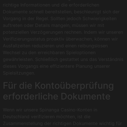
richtige Informationen und die erforderlichen
Dokumente schnell bereitstellen, beschleunigt sich der
Vorgang in der Regel. Sollten jedoch Schwierigkeiten
auftreten oder Details mangeln, müssen wir mit
potenziellen Verzögerungen rechnen. Indem wir unseren
Verifizierungsstatus proaktiv überwachen, können wir
Ausfallzeiten reduzieren und einen reibungslosen
Wechsel zu den erreichbaren Spieloptionen
gewährleisten. Schließlich gestattet uns das Verständnis
dieses Vorgangs eine effizientere Planung unserer
Spielsitzungen.
Für die Kontoüberprüfung
erforderliche Dokumente
Wenn wir unsere Spinanga Casino-Konten in
Deutschland verifizieren möchten, ist die
Zusammenstellung der richtigen Dokumente wichtig für