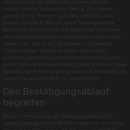
dient nicht nur der Bestätigung unserer Identität,
sondern schützt uns auch vor Betrug. Wir müssen
unseren E-Mail-Postfach (und falls nötig den Junk-
Ordner) auf eine E-Mail mit einem Bestätigungslink
überprüfen. Durch Klicken auf diesen Link verifizieren
wir unsere Registrierung und freischalten unser Konto,
wodurch wir Zugriff auf die Dienste von Spinanga
Casino erhalten. Sollten wir diesen Schritt nicht
ausführen, kann dies unseren Eintritt erschweren und
später zu Komplikationen führen. Daher sollten wir diese
Bestätigungs-E-Mail sorgfältig lesen und bearbeiten, um
unsere Online-Spielfreiheit zu gewährleisten.
Den Bestätigungsablauf
begreifen
Bei der Untersuchung des Bestätigungsablaufs für
unsere Spinanga Casino-Konten müssen wir uns auf die