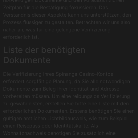
notwendigen Dokumente und den voraussichtlichen
Zeitplan für die Bestätigung fokussieren. Das
Verständnis dieser Aspekte kann uns unterstützen, den
Prozess flüssiger zu gestalten. Betrachten wir uns also
näher an, was für eine gelungene Verifizierung
erforderlich ist.
Liste der benötigten
Dokumente
Die Verifizierung Ihres Spinanga Casino-Kontos
erfordert sorgfältige Planung, da Sie alle notwendigen
Dokumente zum Beleg Ihrer Identität und Adresse
vorbereiten müssen. Um eine reibungslos Verifizierung
zu gewährleisten, erstellen Sie bitte eine Liste mit den
erforderlichen Dokumenten. Erstens benötigen Sie einen
gültigen amtlichen Lichtbildausweis, wie zum Beispiel
einen Reisepass oder Identitätskarte. Als
Wohnsitznachweis benötigen Sie zusätzlich eine