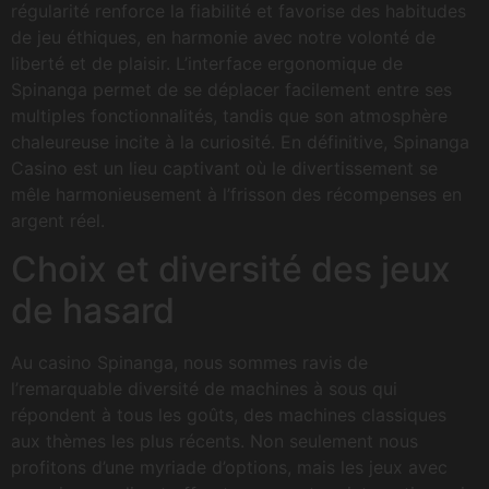
régularité renforce la fiabilité et favorise des habitudes
de jeu éthiques, en harmonie avec notre volonté de
liberté et de plaisir. L’interface ergonomique de
Spinanga permet de se déplacer facilement entre ses
multiples fonctionnalités, tandis que son atmosphère
chaleureuse incite à la curiosité. En définitive, Spinanga
Casino est un lieu captivant où le divertissement se
mêle harmonieusement à l’frisson des récompenses en
argent réel.
Choix et diversité des jeux
de hasard
Au casino Spinanga, nous sommes ravis de
l’remarquable diversité de machines à sous qui
répondent à tous les goûts, des machines classiques
aux thèmes les plus récents. Non seulement nous
profitons d’une myriade d’options, mais les jeux avec