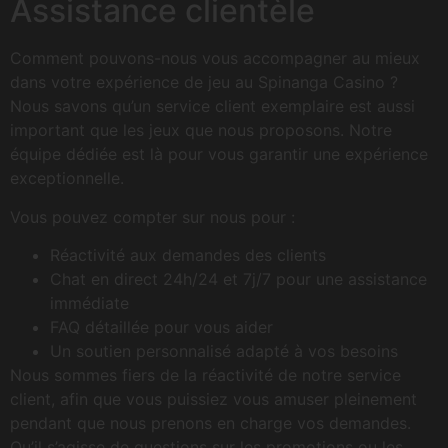
Assistance clientèle
Comment pouvons-nous vous accompagner au mieux
dans votre expérience de jeu au Spinanga Casino ?
Nous savons qu’un service client exemplaire est aussi
important que les jeux que nous proposons. Notre
équipe dédiée est là pour vous garantir une expérience
exceptionnelle.
Vous pouvez compter sur nous pour :
Réactivité aux demandes des clients
Chat en direct 24h/24 et 7j/7 pour une assistance
immédiate
FAQ détaillée pour vous aider
Un soutien personnalisé adapté à vos besoins
Nous sommes fiers de la réactivité de notre service
client, afin que vous puissiez vous amuser pleinement
pendant que nous prenons en charge vos demandes.
Qu’il s’agisse de questions sur les promotions ou les