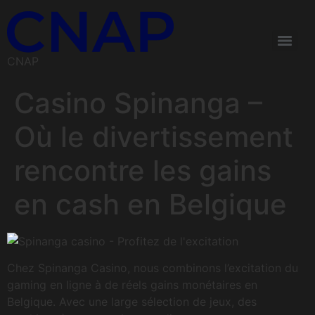
CNAP
Casino Spinanga –
Où le divertissement
rencontre les gains
en cash en Belgique
Chez Spinanga Casino, nous combinons l’excitation du
gaming en ligne à de réels gains monétaires en
Belgique. Avec une large sélection de jeux, des