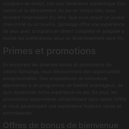
croupiers en direct, tels que l’ambiance authentique d’un
casino et le déroulement du jeu en temps réel, nous
donnant l’impression d’y être. Que vous soyez un joueur
chevronné ou un novice, Spinanga offre une expérience
de jeux avec croupiers en direct complète et adaptée à
toutes les préférences, pour un divertissement sans fin.
Primes et promotions
En explorant les diverses bonus et promotions du
casino Spinanga, nous découvrirons des opportunités
exceptionnelles. Des propositions de bienvenue
alléchantes à un programme de fidélité avantageux, de
quoi dynamiser notre expérience de jeu. De plus, les
promotions saisonnières rafraîchissent sans cesse l’offre
et nous garantissent une expérience toujours variée et
enrichissante.
Offres de bonus de bienvenue