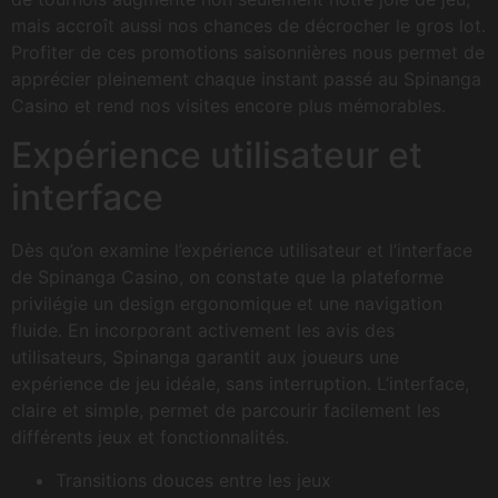
mais accroît aussi nos chances de décrocher le gros lot.
Profiter de ces promotions saisonnières nous permet de
apprécier pleinement chaque instant passé au Spinanga
Casino et rend nos visites encore plus mémorables.
Expérience utilisateur et
interface
Dès qu’on examine l’expérience utilisateur et l’interface
de Spinanga Casino, on constate que la plateforme
privilégie un design ergonomique et une navigation
fluide. En incorporant activement les avis des
utilisateurs, Spinanga garantit aux joueurs une
expérience de jeu idéale, sans interruption. L’interface,
claire et simple, permet de parcourir facilement les
différents jeux et fonctionnalités.
Transitions douces entre les jeux