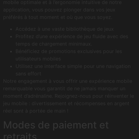
mobile optimale et à l’ergonomie intuitive de notre
application, vous pouvez plonger dans vos jeux
préférés à tout moment et où que vous soyez.
Accédez à une vaste bibliothèque de jeux
Profitez d’une expérience de jeu fluide avec des
temps de chargement minimaux.
Bénéficiez de promotions exclusives pour les
utilisateurs mobiles
Utilisez une interface simple pour une navigation
sans effort
Notre engagement à vous offrir une expérience mobile
remarquable vous garantit de ne jamais manquer un
moment d’adrénaline. Rejoignez-nous pour réinventer le
jeu mobile : divertissement et récompenses en argent
réel sont à portée de main !
Modes de paiement et
retraits