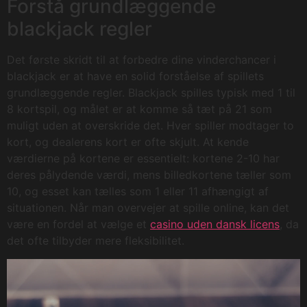
Forstå grundlæggende
blackjack regler
Det første skridt til at forbedre dine vinderchancer i
blackjack er at have en solid forståelse af spillets
grundlæggende regler. Blackjack spilles typisk med 1 til
8 kortspil, og målet er at komme så tæt på 21 som
muligt uden at overskride det. Hver spiller modtager to
kort, og dealerens kort er ofte skjult. At kende
værdierne på kortene er essentielt: kortene 2-10 har
deres pålydende værdi, mens billedkortene tæller som
10, og esset kan tælles som 1 eller 11 afhængigt af
situationen. Når man overvejer at spille online, kan det
være en fordel at vælge et
casino uden dansk licens
, da
det ofte tilbyder mere fleksibilitet.