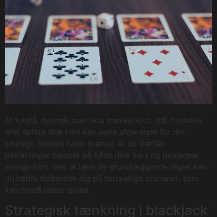
At forstå, hvornår man skal trække kort, stå, fordoble
eller splitte sine kort kan være afgørende for din
strategi. Spillets natur kræver, at du træffer
beslutninger baseret på både dine kort og dealerens
synlige kort. Ved at lære de grundlæggende regler kan
du bedre forberede dig på forskellige scenarier, som
kan opstå under spillet.
Strategisk tænkning i blackjack