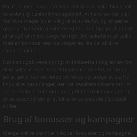
En af de mest oversete aspekter ved at spille blackjack
er ordentlig bankroll management. At have en klar plan
for, hvor meget du er villig til at spille for, og at sætte
grænser for både gevinster og tab, kan hjælpe dig med
at undgå at miste penge hurtigt. Det anbefales at spille
med en bankroll, der kun udgør en lille del af dine
samlede midler.
Det kan også være nyttigt at fastsætte tidsgrænser for
dine spilsessioner. Ved at begrænse den tid, du bruger
på at spille, kan du holde dit fokus og undgå at træffe
impulsive beslutninger, der kan resultere i større tab. At
være disciplineret i din tilgang til bankroll management
er en essentiel del af at blive en succesfuld blackjack
spiller.
Brug af bonusser og kampagner
Mange online casinoer tilbyder bonusser og kampagner,