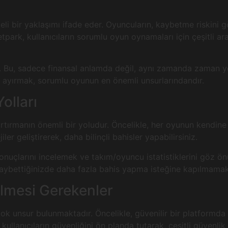
eli bir yaklaşımı ifade eder. Oyuncuların, kaybetme riskini
etpark, kullanıcıların sorumlu oyun oynamaları için çeşitli ara
ir. Bu, sadece finansal anlamda değil, aynı zamanda zaman yö
e ayırmak, sorumlu oyunun en önemli unsurlarındandır.
olları
ı artırmanın önemli bir yoludur. Öncelikle, her oyunun kendi
iler geliştirerek, daha bilinçli bahisler yapabilirsiniz.
onuçlarını incelemek ve takım/oyuncu istatistiklerini göz ön
kaybettiğinizde daha fazla bahis yapma isteğine kapılmamak, 
ilmesi Gerekenler
k unsur bulunmaktadır. Öncelikle, güvenilir bir platformda
ullanıcıların güvenliğini ön planda tutarak, çeşitli güvenlik ö