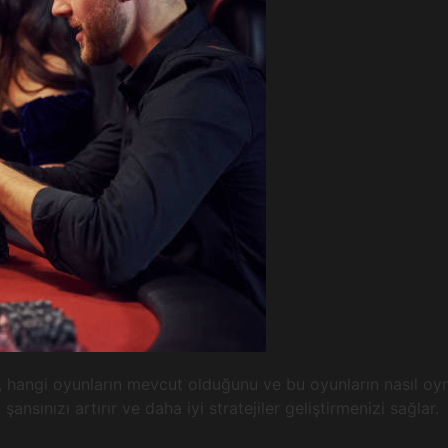
hangi oyunların mevcut olduğunu ve bu oyunların nasıl oyn
ansınızı artırır ve daha iyi stratejiler geliştirmenizi sağlar.