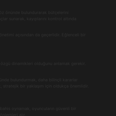
 göz önünde bulundurarak bütçelerini
çlar sunarak, kayıplarını kontrol altında
netimi açısından da geçerlidir. Eğlenceli bir
ne özgü dinamikleri olduğunu anlamak gerekir.
ünde bulundurmak, daha bilinçli kararlar
stratejik bir yaklaşım için oldukça önemlidir.
 bahis oynamak, oyuncuların güvenli bir
nlemleri alır.