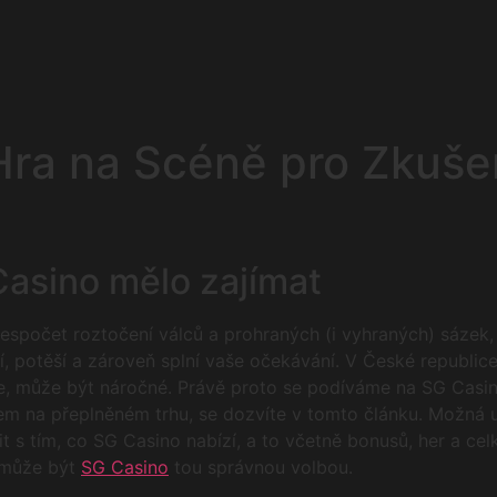
Hra na Scéně pro Zkuše
Casino mělo zajímat
spočet roztočení válců a prohraných (i vyhraných) sázek, 
, potěší a zároveň splní vaše očekávání. V České republice j
ze, může být náročné. Právě proto se podíváme na SG Casino
m na přeplněném trhu, se dozvíte v tomto článku. Možná už
 s tím, co SG Casino nabízí, a to včetně bonusů, her a celk
, může být
SG Casino
tou správnou volbou.