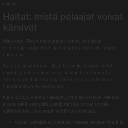
riskille.
Haitat: mistä pelaajat voivat
kärsivät
Miinukset: Tietyt maksutavat voivat vaikuttaa
toimintojen nopeuteen, ja lisätietoja voitaisiin tarjota
enemmän.
Rajoituksia saattavat liittyä tiettyihin tarjouksiin tai
ehdoihin, joihin pelaajien tulisi kiinnittää huomiota.
Tiettyjen pelitilien tai maantieteellisten rajoitteiden
huomioiminen on olennaista.
Kuka hyötyy eniten: Pelaajat, jotka arvostavat selkeää
alusta sekä vastuullisuuskäytäntöjä voivat löytää
vaihtoehdon, joka sopii heidän tarpeisiinsa.
Monet pelaajat arvostavat nopeaa rekisteröintiä ja