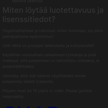
selkeitä sääntöjä
Miten löytää luotettavuus ja
lisenssitiedot?
Ongelmatilanteet ja ratkaisut: miten toimitaan, jos jokin
pelitapahtuma epäonnistuu?
UKK: Mikä on prosessi talletuksille ja kotiutuksille?
Käytäthän vastuullisen pelaamisen työkaluja ja pidä
mielessä, että pelaaminen on tarkoitettu viihteeksi, ei
ansaintalähteeksi.
Varmista, että olet lukenut käyttöehdot ennen
pelaamista Saletti Casinolla.
Players must be 18 years or older. Please gamble
responsibly.