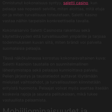
Onnistunut kokonaisuus syntyy,
saletti casino
, kun
pelaaja saa nopeasti selville, miten aloittaa, mitä etuja
on ja miten turvallisuus toteutetaan. Saletti Kasino
vastaa näihin tarpeisiin konkreettisella tavalla.
Kokonaisarvio Saletti Casinosta rakentuu sekä
käytettävyyden että turvallisuuden ympärille ja tarjoaa
todenmukaisen kuvan siitä, miten brändi voi palvella
suomalaisia pelaajia.
Tässä näkökulmassa korostuu kokonaisvaltainen kuva:
Saletti Kasinoin taustalla on suunnitelmallinen
lähestymistapa sekä pelaajaa kunnioittava palvelu.
Pelien järjestys ja taustatiedot auttavat löytämään
mieluisat vaihtoehdot, ja turvallisuuteen kiinnitetään
erityistä huomiota. Pelaajat voivat myös asettaa itseään
koskevia rajoja ja seurata pelituksiaan, mikä tukee
vastuullista pelaamista.
Mobiiliominaisuudet ja