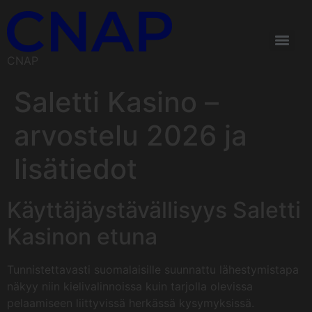
CNAP
Saletti Kasino –
arvostelu 2026 ja
lisätiedot
Käyttäjäystävällisyys Saletti
Kasinon etuna
Tunnistettavasti suomalaisille suunnattu lähestymistapa
näkyy niin kielivalinnoissa kuin tarjolla olevissa
pelaamiseen liittyvissä herkässä kysymyksissä.