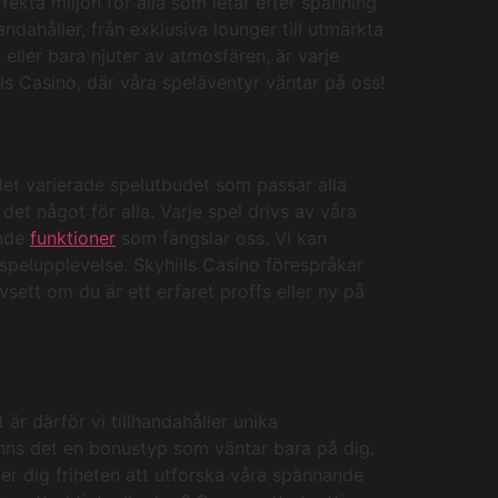
kta miljön för alla som letar efter spänning
andahåller, från exklusiva lounger till utmärkta
 eller bara njuter av atmosfären, är varje
s Casino, där våra speläventyr väntar på oss!
 det varierade spelutbudet som passar alla
et något för alla. Varje spel drivs av våra
ande
funktioner
som fängslar oss. Vi kan
 spelupplevelse. Skyhills Casino förespråkar
sett om du är ett erfaret proffs eller ny på
 är därför vi tillhandahåller unika
nns det en bonustyp som väntar bara på dig.
er dig friheten att utforska våra spännande