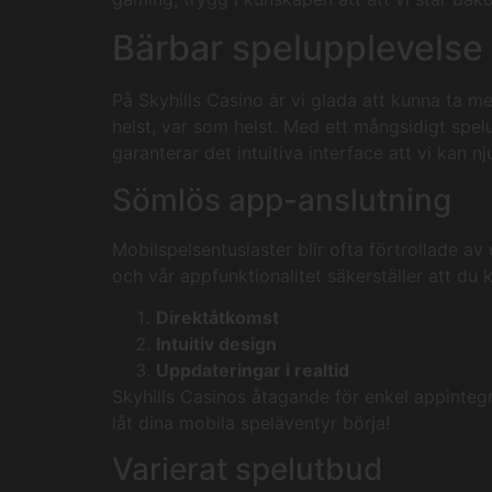
Bärbar spelupplevelse
På Skyhills Casino är vi glada att kunna ta 
helst, var som helst. Med ett mångsidigt spel
garanterar det intuitiva interface att vi kan n
Sömlös app-anslutning
Mobilspelsentusiaster blir ofta förtrollade a
och vår appfunktionalitet säkerställer att du 
Direktåtkomst
Intuitiv design
Uppdateringar i realtid
Skyhills Casinos åtagande för enkel appintegr
låt dina mobila speläventyr börja!
Varierat spelutbud