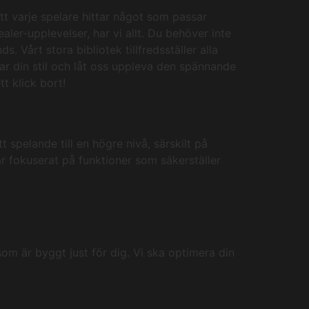
att varje spelare hittar något som passar
aler-upplevelser, har vi allt. Du behöver inte
s. Vårt stora bibliotek tillfredsställer alla
ar din stil och låt oss uppleva den spännande
t klick bort!
spelande till en högre nivå, särskilt på
har fokuserat på funktioner som säkerställer
som är byggt just för dig. Vi ska optimera din