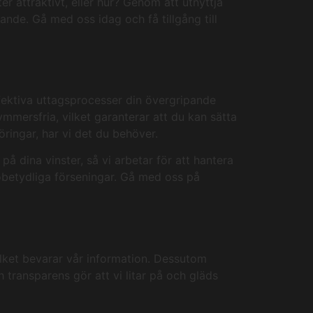
ter attraktivt, eller hur? Genom att utnyttja
nde. Gå med oss idag och få tillgång till
ffektiva uttagsprocesser din övergripande
kymmersfria, vilket garanterar att du kan sätta
ringar, har vi det du behöver.
på dina vinster, så vi arbetar för att hantera
 obetydliga förseningar. Gå med oss på
vilket bevarar vår information. Dessutom
h transparens gör att vi litar på och gläds