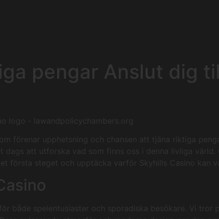
iga pengar Anslut dig til
 som förenar upphetsning och chansen att tjäna riktiga peng
 dags att utforska vad som finns oss i denna livliga värld. 
a det första steget och upptäcka varför Skyhills Casino kan v
 Casino
n för både spelentusiaster och sporadiska besökare. Vi tror 