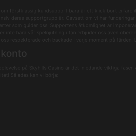
om förstklassig kundsupport bara är ett klick bort erfaren
nsiv deras supportgrupp är. Oavsett om vi har funderingar 
perter som guider oss. Supportens åtkomlighet är imponerande
r inte bara vår spelnjutning utan erbjuder oss även oberoe
ner oss respekterade och backade i varje moment på färden. L
 konto
plevelse på Skyhills Casino är det inledande viktiga fasen a
tet! Således kan vi börja: