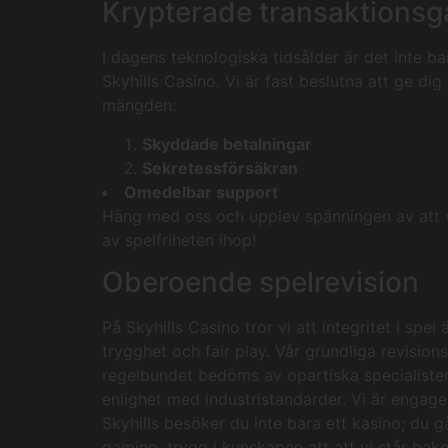
Krypterade transaktionsg
I dagens teknologiska tidsålder är det inte bar
Skyhills Casino. Vi är fast beslutna att ge 
mängden:
Skyddade betalningar
Sekretessförsäkran
Omedelbar support
Häng med oss och upplev spänningen av att 
av spelfriheten ihop!
Oberoende spelrevision
På Skyhills Casino tror vi att integritet i spe
trygghet och fair play. Vår grundliga revisio
regelbundet bedöms av opartiska specialister
enlighet med industristandarder. Vi är engag
Skyhills besöker du inte bara ett kasino; du
gaming, trygg i kunskapen att att vi står bako