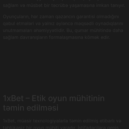
sağlam və müsbət bir təcrübə yaşamasına imkan tanıyır.
Oyunçuların, hər zaman qazancın garantisi olmadığını
qəbul etmələri və yalnız əyləncə məqsədli oynadıqlarını
unutmamaları əhəmiyyətlidir. Bu, qumar mühitində daha
sağlam davranışların formalaşmasına kömək edir.
1xBet – Etik oyun mühitinin
təmin edilməsi
1xBet, müasir texnologiyalarla təmin edilmiş etibarlı və
təhlükəsiz bir oyun mühiti yaradır. İstifadəçilərə geniş