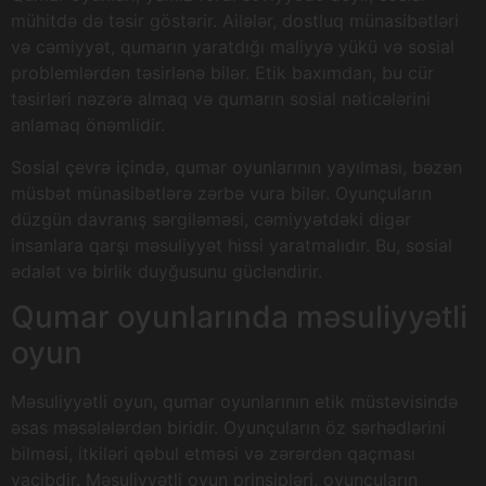
mühitdə də təsir göstərir. Ailələr, dostluq münasibətləri
və cəmiyyət, qumarın yaratdığı maliyyə yükü və sosial
problemlərdən təsirlənə bilər. Etik baxımdan, bu cür
təsirləri nəzərə almaq və qumarın sosial nəticələrini
anlamaq önəmlidir.
Sosial çevrə içində, qumar oyunlarının yayılması, bəzən
müsbət münasibətlərə zərbə vura bilər. Oyunçuların
düzgün davranış sərgiləməsi, cəmiyyətdəki digər
insanlara qarşı məsuliyyət hissi yaratmalıdır. Bu, sosial
ədalət və birlik duyğusunu gücləndirir.
Qumar oyunlarında məsuliyyətli
oyun
Məsuliyyətli oyun, qumar oyunlarının etik müstəvisində
əsas məsələlərdən biridir. Oyunçuların öz sərhədlərini
bilməsi, itkiləri qəbul etməsi və zərərdən qaçması
vacibdir. Məsuliyyətli oyun prinsipləri, oyunçuların