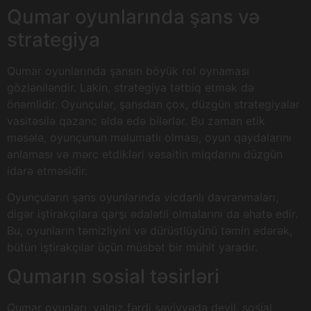
Qumar oyunlarında şans və
strategiya
Qumar oyunlarında şansın böyük rol oynaması
gözləniləndir. Lakin, strategiya tətbiq etmək də
önəmlidir. Oyunçular, şansdan çox, düzgün strategiyalar
vasitəsilə qazanc əldə edə bilərlər. Bu zaman etik
məsələ, oyunçunun məlumatlı olması, oyun qaydalarını
anlaması və mərc etdikləri vəsaitin miqdarını düzgün
idarə etməsidir.
Oyunçuların şans oyunlarında vicdanlı davranmaları,
digər iştirakçılara qarşı ədalətli olmalarını da əhatə edir.
Bu, oyunların təmizliyini və dürüstlüyünü təmin edərək,
bütün iştirakçılar üçün müsbət bir mühit yaradır.
Qumarın sosial təsirləri
Qumar oyunları, yalnız fərdi səviyyədə deyil, sosial