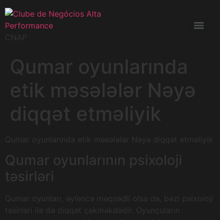
CNAP
Qumar oyunlarında
etik məsələlər Nəyə
diqqət etməliyik
Qumar oyunlarında etik məsələlər Nəyə diqqət etməliyik
Qumar oyunlarının psixoloji
təsirləri
Qumar oyunları, əyləncə məqsədli olsa da, bəzi psixoloji
təsirləri ilə də diqqət çəkməkdədir. Oyunçuların