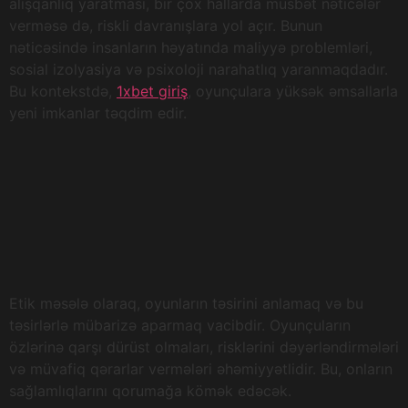
alışqanlıq yaratması, bir çox hallarda müsbət nəticələr
verməsə də, riskli davranışlara yol açır. Bunun
nəticəsində insanların həyatında maliyyə problemləri,
sosial izolyasiya və psixoloji narahatlıq yaranmaqdadır.
Bu kontekstdə,
1xbet giriş
, oyunçulara yüksək əmsallarla
yeni imkanlar təqdim edir.
Etik məsələ olaraq, oyunların təsirini anlamaq və bu
təsirlərlə mübarizə aparmaq vacibdir. Oyunçuların
özlərinə qarşı dürüst olmaları, risklərini dəyərləndirmələri
və müvafiq qərarlar vermələri əhəmiyyətlidir. Bu, onların
sağlamlıqlarını qorumağa kömək edəcək.