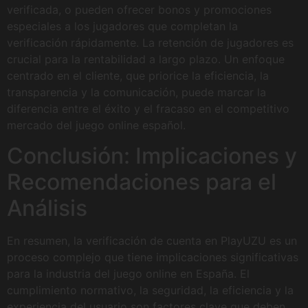
verificada, o pueden ofrecer bonos y promociones
especiales a los jugadores que completan la
verificación rápidamente. La retención de jugadores es
crucial para la rentabilidad a largo plazo. Un enfoque
centrado en el cliente, que priorice la eficiencia, la
transparencia y la comunicación, puede marcar la
diferencia entre el éxito y el fracaso en el competitivo
mercado del juego online español.
Conclusión: Implicaciones y
Recomendaciones para el
Análisis
En resumen, la verificación de cuenta en PlayUZU es un
proceso complejo que tiene implicaciones significativas
para la industria del juego online en España. El
cumplimiento normativo, la seguridad, la eficiencia y la
experiencia del usuario son factores clave que deben