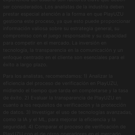
ser considerados. Los analistas de la industria deben
prestar especial atención a la forma en que PlayUZU
gestiona este proceso, ya que esto puede proporcionar
información valiosa sobre su estrategia general, su
compromiso con el juego responsable y su capacidad
para competir en el mercado. La inversión en
tecnología, la transparencia en la comunicación y un
enfoque centrado en el cliente son esenciales para el
éxito a largo plazo.
Para los analistas, recomendamos: 1) Analizar la
eficiencia del proceso de verificación en PlayUZU,
midiendo el tiempo que tarda en completarse y la tasa
de éxito. 2) Evaluar la transparencia de PlayUZU en
cuanto a los requisitos de verificación y la protección
de datos. 3) Investigar el uso de tecnologías avanzadas,
como la IA y el ML, para mejorar la eficiencia y la
seguridad. 4) Comparar el proceso de verificación de
PlayUZU con el de otros operadores en el mercado