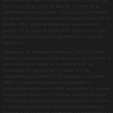
proceso de carga suele ser sencillo, a través de la
plataforma online del casino. La rapidez y la eficiencia
con la que los jugadores completan este proceso inicial
pueden influir significativamente en su experiencia
general. Un proceso de verificación engorroso o lento
puede generar frustración y desalentar a los nuevos
jugadores.
Además de los documentos básicos, PlayUZU podría
solicitar información adicional en ciertos casos, como la
verificación de la fuente de los fondos. Esto es
especialmente relevante para cumplir con las
regulaciones de prevención del blanqueo de capitales
(PBC). Los jugadores pueden ser requeridos a
proporcionar información sobre sus ingresos, su empleo
o la procedencia de los fondos que utilizan para jugar.
Este proceso, aunque a veces percibido como intrusivo,
es crucial para garantizar la integridad del mercado y
proteger a los jugadores vulnerables. La transparencia y