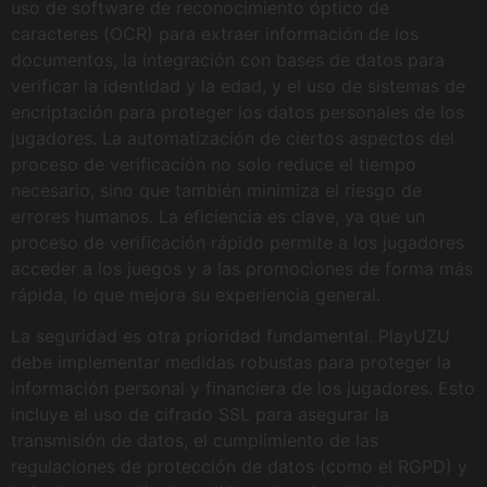
uso de software de reconocimiento óptico de
caracteres (OCR) para extraer información de los
documentos, la integración con bases de datos para
verificar la identidad y la edad, y el uso de sistemas de
encriptación para proteger los datos personales de los
jugadores. La automatización de ciertos aspectos del
proceso de verificación no solo reduce el tiempo
necesario, sino que también minimiza el riesgo de
errores humanos. La eficiencia es clave, ya que un
proceso de verificación rápido permite a los jugadores
acceder a los juegos y a las promociones de forma más
rápida, lo que mejora su experiencia general.
La seguridad es otra prioridad fundamental. PlayUZU
debe implementar medidas robustas para proteger la
información personal y financiera de los jugadores. Esto
incluye el uso de cifrado SSL para asegurar la
transmisión de datos, el cumplimiento de las
regulaciones de protección de datos (como el RGPD) y