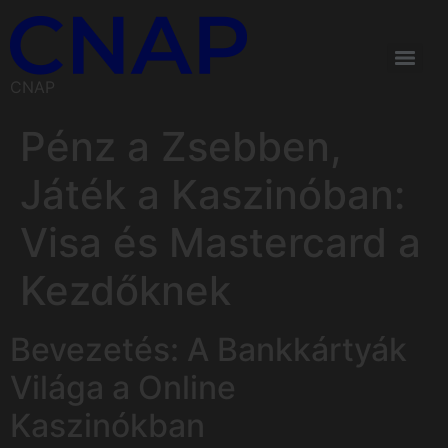
CNAP
Pénz a Zsebben,
Játék a Kaszinóban:
Visa és Mastercard a
Kezdőknek
Bevezetés: A Bankkártyák
Világa a Online
Kaszinókban