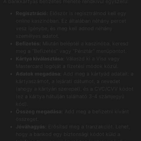
A bankkártyás befizetés menete rendkívül egyszerű:
Regisztráció:
Először is regisztrálnod kell egy
online kaszinóban. Ez általában néhány percet
vesz igénybe, és meg kell adnod néhány
személyes adatot.
Befizetés:
Miután beléptél a kaszinóba, keresd
meg a “Befizetés” vagy “Pénztár” menüpontot.
Kártya kiválasztása:
Válaszd ki a Visa vagy
Mastercard logóját a fizetési módok közül.
Adatok megadása:
Add meg a kártyád adatait: a
kártyaszámot, a lejárati dátumot, a nevedet
(ahogy a kártyán szerepel), és a CVC/CVV kódot
(ez a kártya hátulján található 3-4 számjegyű
kód).
Összeg megadása:
Add meg a befizetni kívánt
összeget.
Jóváhagyás:
Erősítsd meg a tranzakciót. Lehet,
hogy a bankod egy biztonsági kódot küld a