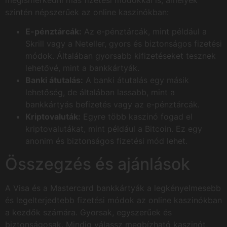
szintén népszerűek az online kaszinókban:
E-pénztárcák:
Az e-pénztárcák, mint például a
Skrill vagy a Neteller, gyors és biztonságos fizetési
módok. Általában gyorsabb kifizetéseket tesznek
lehetővé, mint a bankkártyák.
Banki átutalás:
A banki átutalás egy másik
lehetőség, de általában lassabb, mint a
bankkártyás befizetés vagy az e-pénztárcák.
Kriptovaluták:
Egyre több kaszinó fogad el
kriptovalutákat, mint például a Bitcoin. Ez egy
anonim és biztonságos fizetési mód lehet.
Összegzés és ajánlások
A Visa és a Mastercard bankkártyák a legkényelmesebb
és legelterjedtebb fizetési módok az online kaszinókban
a kezdők számára. Gyorsak, egyszerűek és
biztonságosak. Mindig válassz megbízható kaszinót,