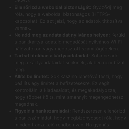
UKGC).
Ellenőrizd a weboldal biztonságát:
Győződj meg
róla, hogy a weboldal biztonságos (HTTPS-
kapcsolat). Ez azt jelzi, hogy az adatok titkosítva
vannak.
Ne add meg az adataidat nyilvános helyen:
Kerüld
a bankkártya-adataid megadását nyilvános Wi-Fi
hálózatokon vagy megosztott számítógépeken.
Tartsd titokban a kártyaadataidat:
Soha ne add
meg a kártyaadataidat senkinek, akiben nem bízol
meg.
Állíts be limitet:
Sok kaszinó lehetővé teszi, hogy
beállíts egy limitet a befizetésekre. Ez segít
kontrollálni a kiadásaidat, és megakadályozza,
hogy többet költs, mint amennyit megengedhetsz
magadnak.
Figyeld a bankszámládat:
Rendszeresen ellenőrizd
a bankszámládat, hogy megbizonyosodj róla, hogy
minden tranzakció rendben van. Ha gyanús