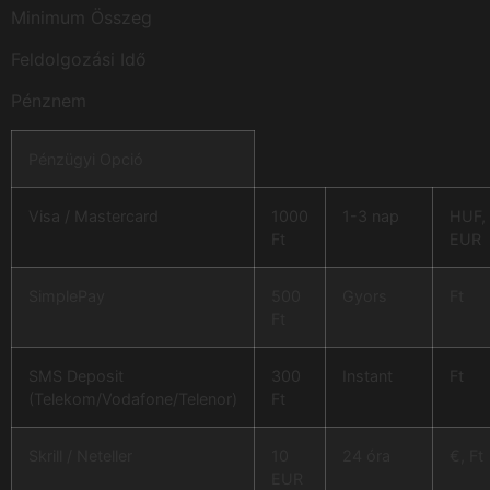
Minimum Összeg
Feldolgozási Idő
Pénznem
Pénzügyi Opció
Visa / Mastercard
1000
1-3 nap
HUF,
Ft
EUR
SimplePay
500
Gyors
Ft
Ft
SMS Deposit
300
Instant
Ft
(Telekom/Vodafone/Telenor)
Ft
Skrill / Neteller
10
24 óra
€, Ft
EUR