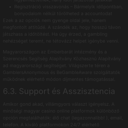
Regisztráció visszavonás – Bármelyik időpontban,
bonyodalom nélkül törölheted a accountodat
Ezek a az opciók nem gyenge oldal jele, hanem
megfontolt attitűdé. A szándék az, hogy hosszú távon
játszhass a időtöltést. Ha úgy érzed, a gambling
nehézséget teremt, ne tétovázz helpet igénybe venni.
Magyarországon az Emberbarát intézmény és a
Szerencsés Segítség Alapítvány Közhasznú Alapítvány
ad magyarországi segítséget. Világszerte téren a
GamblersAnonymous és BeGambleAware szolgáltatók
működnek elérhető módon díjmentes támogatással.
6.3. Support és Asszisztencia
Amikor gond akad, villámgyors választ igényelsz. A
minőségi magyar casino online platformok különböző
opción megtalálhatók: élő chat (legazonnalibb! ), email,
telefon. A kiváló platformokon 24/7 elérhető