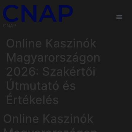
CNAP
Online Kaszinók
Magyarországon
2026: Szakértői
Útmutató és
Értékelés
Online Kaszinók