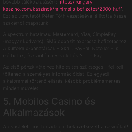
bővebb tájékoztatásért:
https://hungary-
kaszino.com/kaszinok/minimalis-befizetes/2000-huf/
.
Ezt az útmutatót Péter Tóth vezetésével állította össze
szakértői csapatunk.
A spektrum hatalmas: Mastercard, Visa, SimplePay
(magyar kedvenc), SMS depozit expressz befizetéshez.
A külföldi e-pénztárcák – Skrill, PayPal, Neteller – is
elérhetők, és szintén a Revolut és Apple Pay.
Az első pénzkivételhez hitelesítés szükséges – fel kell
töltened a személyes információidat. Ez egyedi
alkalommal történő eljárás, később problémamentes
minden művelet.
5. Mobilos Casino és
Alkalmazások
A okostelefonos forradalom bekövetkezett a casinókat!