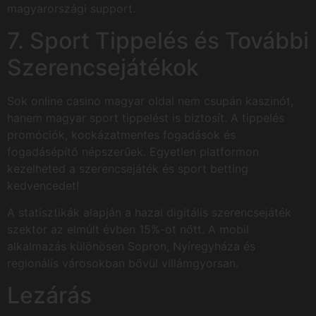
magyarországi support.
7. Sport Tippelés és További
Szerencsejátékok
Sok online casino magyar oldal nem csupán kaszinót,
hanem magyar sport tippelést is biztosít. A tippelés
promóciók, kockázatmentes fogadások és
fogadásépítő népszerűek. Egyetlen platformon
kezelheted a szerencsejáték és sport betting
kedvencedet!
A statisztikák alapján a hazai digitális szerencsejáték
szektor az elmúlt évben 15%-ot nőtt. A mobil
alkalmazás különösen Sopron, Nyíregyháza és
regionális városokban bővül villámgyorsan.
Lezárás