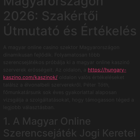
Magyarországon
2026: Szakértői
Útmutató és Értékelés
A magyar online casino szektor Magyarországon
dinamikusan fejlődik. Folyamatosan több
szerencsejátékos próbálja ki a magyar online kaszinó
szerverek erősségeit. Az oldalon, a
https://hungary-
kaszino.com/kaszinok/
oldalon valós értékeléseket
találsz a élvonalbeli szerverekről. Péter Tóth,
főmunkatársunk sok éves gyakorlattal alaposan
vizsgálja a szolgáltatásokat, hogy támogasson téged a
legjobb választásban.
1. A Magyar Online
Szerencsejáték Jogi Keretei