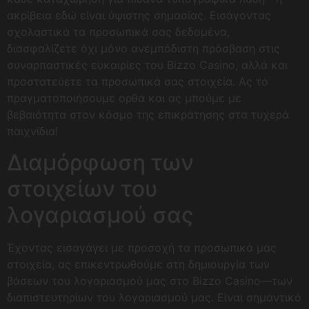
ακρίβεια εδώ είναι ύψιστης σημασίας. Εισάγοντας
σχολαστικά τα προσωπικά σας δεδομένα,
διασφαλίζετε όχι μόνο ανεμπόδιστη πρόσβαση στις
συναρπαστικές ευκαιρίες του Bizzo Casino, αλλά και
προστατεύετε τα προσωπικά σας στοιχεία. Ας το
πραγματοποιήσουμε ορθά και ας μπούμε με
βεβαιότητα στον κόσμο της επικράτησης στα τυχερά
παιχνίδια!
Διαμόρφωση των
στοιχείων του
λογαριασμού σας
Έχοντας εισαγάγει με προσοχή τα προσωπικά μας
στοιχεία, ας επικεντρωθούμε στη δημιουργία των
βάσεων του λογαριασμού μας στο Bizzo Casino—των
διαπιστευτηρίων του λογαριασμού μας. Είναι σημαντικό