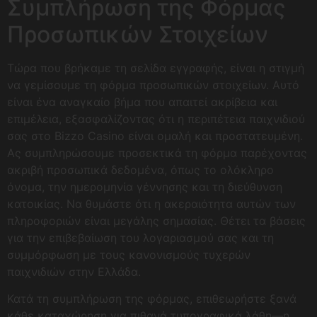
Συμπλήρωση της Φόρμας
Προσωπικών Στοιχείων
Τώρα που βρήκαμε τη σελίδα εγγραφής, είναι η στιγμή
να γεμίσουμε τη φόρμα προσωπικών στοιχείων. Αυτό
είναι ένα αναγκαίο βήμα που απαιτεί ακρίβεια και
επιμέλεια, εξασφαλίζοντας ότι η περιπέτεια παιχνιδιού
σας στο Bizzo Casino είναι ομαλή και προστατευμένη.
Ας συμπληρώσουμε προσεκτικά τη φόρμα παρέχοντας
ακριβή προσωπικά δεδομένα, όπως το ολόκληρο
όνομα, την ημερομηνία γέννησης και τη διεύθυνση
κατοικίας. Να θυμάστε ότι η ακεραιότητα αυτών των
πληροφοριών είναι μεγάλης σημασίας. Θέτει τα βάσεις
για την επιβεβαίωση του λογαριασμού σας και τη
συμμόρφωση με τους κανονισμούς τυχερών
παιχνιδιών στην Ελλάδα.
Κατά τη συμπλήρωση της φόρμας, επιθεωρήστε ξανά
κάθε καταχώρηση για πιθανά τυπογραφικά λάθη—η