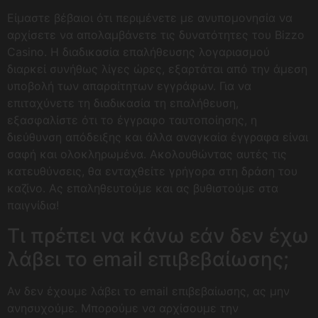
Είμαστε βέβαιοι ότι περιμένετε με ανυπομονησία να
αρχίσετε να απολαμβάνετε τις δυνατότητες του Bizzo
Casino. Η διαδικασία επαλήθευσης λογαριασμού
διαρκεί συνήθως λίγες ώρες, εξαρτάται από την άμεση
υποβολή των απαραίτητων εγγράφων. Για να
επιταχύνετε τη διαδικασία τη επαλήθευση,
εξασφαλίστε ότι το έγγραφο ταυτοποίησης, η
διεύθυνση απόδειξης και άλλα αναγκαία έγγραφα είναι
σαφή και ολοκληρωμένα. Ακολουθώντας αυτές τις
κατευθύνσεις, θα ενταχθείτε γρήγορα στη δράση του
καζίνο. Ας επαληθευτούμε και ας βυθιστούμε στα
παιγνίδια!
Τι πρέπει να κάνω εάν δεν έχω
λάβει το email επιβεβαίωσης;
Αν δεν έχουμε λάβει το email επιβεβαίωσης, ας μην
ανησυχούμε. Μπορούμε να αρχίσουμε την