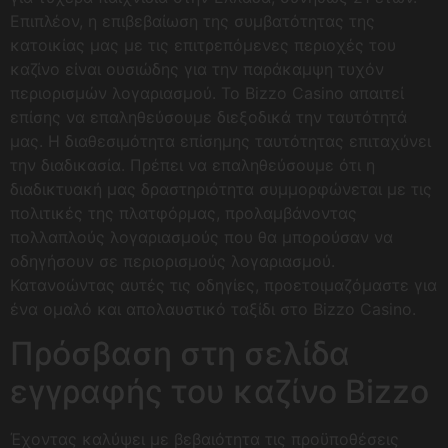
Επιπλέον, η επιβεβαίωση της συμβατότητας της
κατοικίας μας με τις επιτρεπόμενες περιοχές του
καζίνο είναι ουσιώδης για την παράκαμψη τυχόν
περιορισμών λογαριασμού. Το Bizzo Casino απαιτεί
επίσης να επαληθεύσουμε διεξοδικά την ταυτότητά
μας. Η διαθεσιμότητα επίσημης ταυτότητας επιταχύνει
την διαδικασία. Πρέπει να επαληθεύσουμε ότι η
διαδικτυακή μας δραστηριότητα συμμορφώνεται με τις
πολιτικές της πλατφόρμας, προλαμβάνοντας
πολλαπλούς λογαριασμούς που θα μπορούσαν να
οδηγήσουν σε περιορισμούς λογαριασμού.
Κατανοώντας αυτές τις οδηγίες, προετοιμαζόμαστε για
ένα ομαλό και απολαυστικό ταξίδι στο Bizzo Casino.
Πρόσβαση στη σελίδα
εγγραφής του καζίνο Bizzo
Έχοντας καλύψει με βεβαιότητα τις προϋποθέσεις