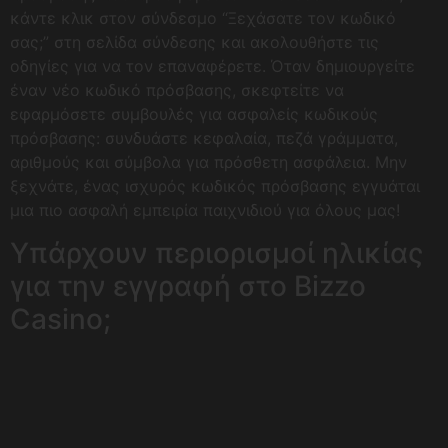
κάντε κλικ στον σύνδεσμο “Ξεχάσατε τον κωδικό
σας;” στη σελίδα σύνδεσης και ακολουθήστε τις
οδηγίες για να τον επαναφέρετε. Όταν δημιουργείτε
έναν νέο κωδικό πρόσβασης, σκεφτείτε να
εφαρμόσετε συμβουλές για ασφαλείς κωδικούς
πρόσβασης: συνδυάστε κεφαλαία, πεζά γράμματα,
αριθμούς και σύμβολα για πρόσθετη ασφάλεια. Μην
ξεχνάτε, ένας ισχυρός κωδικός πρόσβασης εγγυάται
μια πιο ασφαλή εμπειρία παιχνιδιού για όλους μας!
Υπάρχουν περιορισμοί ηλικίας
για την εγγραφή στο Bizzo
Casino;