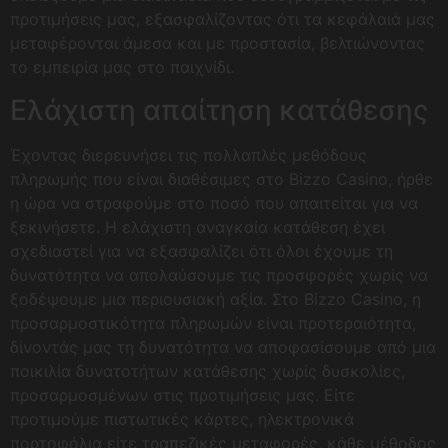
προτιμήσεις μας, εξασφαλίζοντας ότι τα κεφάλαιά μας
μεταφέρονται άμεσα και με προστασία, βελτιώνοντας
το εμπειρία μας στο παιχνίδι.
Ελάχιστη απαίτηση κατάθεσης
Έχοντας διερευνήσει τις πολλαπλές μεθόδους
πληρωμής που είναι διαθέσιμες στο Bizzo Casino, ήρθε
η ώρα να στραφούμε στο ποσό που απαιτείται για να
ξεκινήσετε. Η ελάχιστη αναγκαία κατάθεση έχει
σχεδιαστεί για να εξασφαλίζει ότι όλοι έχουμε τη
δυνατότητα να απολαύσουμε τις προσφορές χωρίς να
ξοδέψουμε μια περιουσιακή αξία. Στο Bizzo Casino, η
προσαρμοστικότητα πληρωμών είναι προτεραιότητα,
δίνοντάς μας τη δυνατότητα να αποφασίσουμε από μια
ποικιλία δυνατοτήτων κατάθεσης χωρίς δυσκολίες,
προσαρμοσμένων στις προτιμήσεις μας. Είτε
προτιμούμε πιστωτικές κάρτες, ηλεκτρονικά
πορτοφόλια είτε τραπεζικές μεταφορές, κάθε μέθοδος