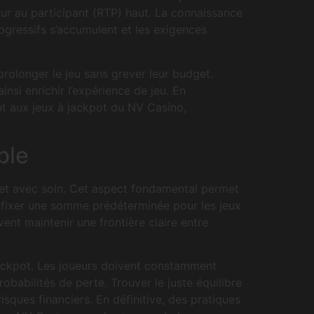
ur au participant (RTP) haut. La connaissance
ogressifs s’accumulent et les exigences
prolonger le jeu sans grever leur budget.
nsi enrichir l’expérience de jeu. En
ant aux jeux à jackpot du NV Casino,
ble
udget avec soin. Cet aspect fondamental permet
se fixer une somme prédéterminée pour les jeux
ent maintenir une frontière claire entre
 jackpot. Les joueurs doivent constamment
obabilités de perte. Trouver le juste équilibre
isques financiers. En définitive, des pratiques