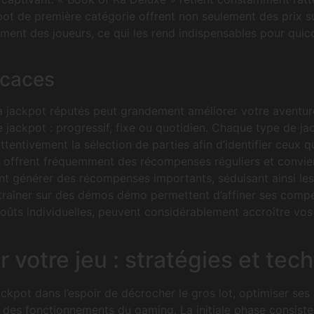
kpot de première catégorie offrent non seulement des prix s
ent des joueurs, ce qui les rend indispensables pour quico
icaces
x à jackpot réputés peut grandement améliorer votre avent
e jackpot : progressif, fixe ou quotidien. Chaque type de jac
attentivement la sélection de parties afin d’identifier ceux q
es offrent fréquemment des récompenses réguliers et convie
t générer des récompenses importants, séduisant ainsi les 
traîner sur des démos démo permettent d’affiner ses comp
oûts individuelles, peuvent considérablement accroître vo
 votre jeu : stratégies et tec
ckpot dans l’espoir de décrocher le gros lot, optimiser ses
des fonctionnements du gaming. La initiale phase consiste à