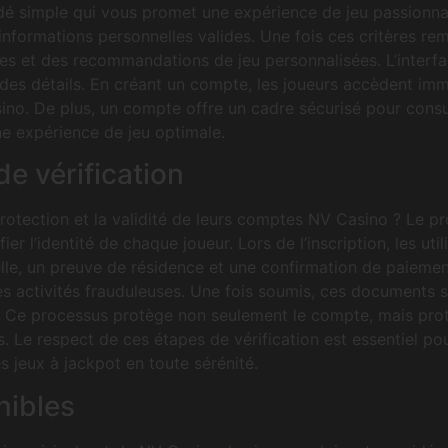
é simple qui vous promet une expérience de jeu passionnan
nformations personnelles valides. Une fois ces critères rem
 et des recommandations de jeu personnalisées. L’interface d
 des détails. En créant un compte, les joueurs accèdent i
asino. De plus, un compte offre un cadre sécurisé pour consu
une expérience de jeu optimale.
e vérification
rotection et la validité de leurs comptes NV Casino ? Le pro
ier l’identité de chaque joueur. Lors de l’inscription, les u
ficielle, un preuve de résidence et une confirmation de paie
es activités frauduleuses. Une fois soumis, ces documents s
ueur. Ce processus protège non seulement le compte, mais pr
s. Le respect de ces étapes de vérification est essentiel p
s jeux à jackpot en toute sérénité.
nibles