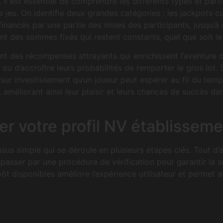
 il est essentiel de comprendre les différents types et parti
jeu. On identifie deux grandes catégories : les jackpots cum
financés par une partie des mises des participants, jusqu’à 
rent des sommes fixés qui restent constants, quel que soit le
 des récompenses attrayants qui enrichissent l’aventure de
 ou d’accroître leurs probabilités de remporter le gros lot. 
r sur investissement qu’un joueur peut espérer au fil du te
, améliorant ainsi leur plaisir et leurs chances de succès d
er votre profil NV établisseme
us simple qui se déroule en plusieurs étapes clés. Tout d’
 passer par une procédure de vérification pour garantir la sû
 disponibles améliore l’expérience utilisateur et permet a