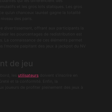
cularités qui les différencient des
ulatifs et les gros lots statiques. Les gros
ce qu’un chanceux lauréat gagne la totalité
 niveau des paris.
 divertissement, offrant aux participants la
Saisir les pourcentages de redistribution est
mps. La connaissance de ces éléments permet
ans l’monde palpitant des jeux à jackpot du NV
nt de jeu
abord, les
utilisateurs
doivent s’inscrire en
reté et la conformité. Enfin, la
ux joueurs de profiter pleinement des jeux à