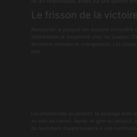
de jeu responsable, axées sur une gestion eff
Le frisson de la victoi
Remporter le jackpot est souvent considéré
d’adrénaline et d’euphorie chez les joueurs
émotions intenses et changeantes. Les joueurs
joie.
L’excitation liée au jackpot se propage bien 
au sein du casino. Après un gain au jackpot,
du sentiment d’appartenance à une communaut