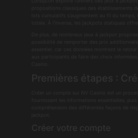
Lorsqu’on explore l’univers des jeux à jackpot,
propositions classiques des établissements de 
lots cumulatifs s’augmentent au fil du temps, 
totale. À l’inverse, les jackpots statiques off
De plus, de nombreux jeux à jackpot proposent
possibilité de remporter des prix additionnels
essentiel, car ces données montrent le retou
aux participants de faire des choix informées
Casino.
Premières étapes : Cré
Créer un compte sur NV Casino est un process
fournissant les informations essentielles, puis
compréhension des différentes façons de dépôt
jackpot.
Créer votre compte