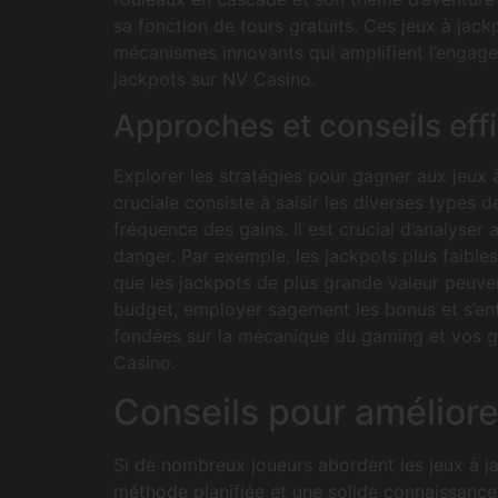
sa fonction de tours gratuits. Ces jeux à jac
mécanismes innovants qui amplifient l’engagem
jackpots sur NV Casino.
Approches et conseils eff
Explorer les stratégies pour gagner aux jeu
cruciale consiste à saisir les diverses types d
fréquence des gains. Il est crucial d’analyser 
danger. Par exemple, les jackpots plus faibl
que les jackpots de plus grande valeur peuven
budget, employer sagement les bonus et s’en
fondées sur la mécanique du gaming et vos g
Casino.
Conseils pour améliorer
Si de nombreux joueurs abordent les jeux à ja
méthode planifiée et une solide connaissance 