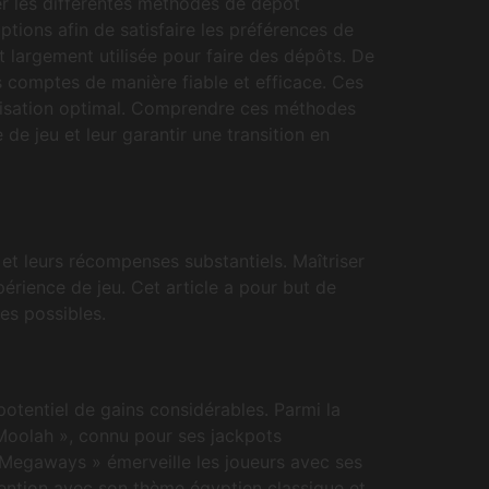
er les différentes méthodes de dépôt
ptions afin de satisfaire les préférences de
t largement utilisée pour faire des dépôts. De
rs comptes de manière fiable et efficace. Ces
tilisation optimal. Comprendre ces méthodes
de jeu et leur garantir une transition en
 et leurs récompenses substantiels. Maîtriser
périence de jeu. Cet article a pour but de
es possibles.
 potentiel de gains considérables. Parmi la
a Moolah », connu pour ses jackpots
 Megaways » émerveille les joueurs avec ses
tention avec son thème égyptien classique et