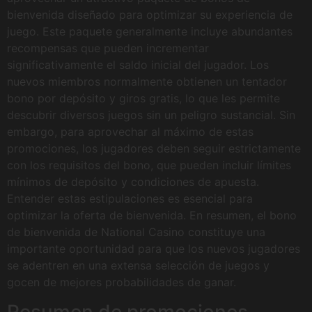
bienvenida diseñado para optimizar su experiencia de
juego. Este paquete generalmente incluye abundantes
recompensas que pueden incrementar
significativamente el saldo inicial del jugador. Los
nuevos miembros normalmente obtienen un tentador
bono por depósito y giros gratis, lo que les permite
descubrir diversos juegos sin un peligro sustancial. Sin
embargo, para aprovechar al máximo de estas
promociones, los jugadores deben seguir estrictamente
con los requisitos del bono, que pueden incluir límites
mínimos de depósito y condiciones de apuesta.
Entender estas estipulaciones es esencial para
optimizar la oferta de bienvenida. En resumen, el bono
de bienvenida de National Casino constituye una
importante oportunidad para que los nuevos jugadores
se adentren en una extensa selección de juegos y
gocen de mejores probabilidades de ganar.
Resumen de promociones