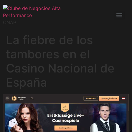
CNAP
La fiebre de los
tambores en el
Casino Nacional de
España