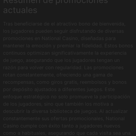
actuales
Tras beneficiarse de el atractivo bono de bienvenida,
los jugadores pueden seguir disfrutando de diversas
promociones en National Casino, diseñadas para
mantener la emoción y premiar la fidelidad. Estos bonos
continuos optimizan significativamente la experiencia
de juego, asegurando que los jugadores tengan un
razón para volver con regularidad. Las promociones
rotan constantemente, ofreciendo una gama de
recompensas, como giros gratis, reembolsos y bonos
por depósito ajustados a diferentes juegos. Este
enfoque estratégico no solo promueve la participación
de los jugadores, sino que también los motiva a
descubrir la diversa biblioteca de juegos. Al actualizar
constantemente sus ofertas promocionales, National
Casino cumple con éxito tanto a jugadores nuevos
como a habituales, asegurando que cada visita sea una