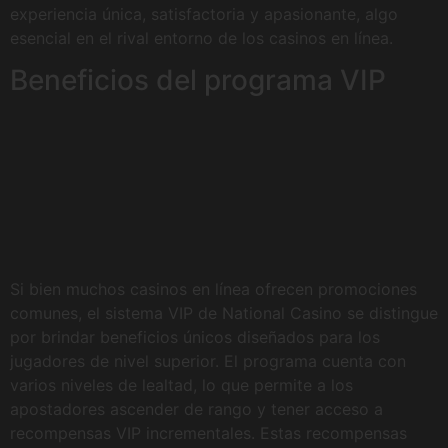
experiencia única, satisfactoria y apasionante, algo
esencial en el rival entorno de los casinos en línea.
Beneficios del programa VIP
Si bien muchos casinos en línea ofrecen promociones
comunes, el sistema VIP de National Casino se distingue
por brindar beneficios únicos diseñados para los
jugadores de nivel superior. El programa cuenta con
varios niveles de lealtad, lo que permite a los
apostadores ascender de rango y tener acceso a
recompensas VIP incrementales. Estas recompensas