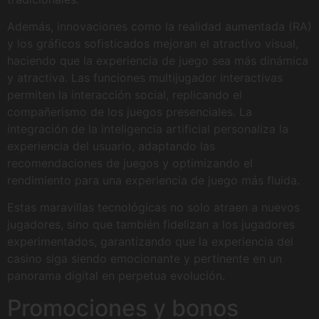
Además, innovaciones como la realidad aumentada (RA)
y los gráficos sofisticados mejoran el atractivo visual,
haciendo que la experiencia de juego sea más dinámica
y atractiva. Las funciones multijugador interactivas
permiten la interacción social, replicando el
compañerismo de los juegos presenciales. La
integración de la inteligencia artificial personaliza la
experiencia del usuario, adaptando las
recomendaciones de juegos y optimizando el
rendimiento para una experiencia de juego más fluida.
Estas maravillas tecnológicas no solo atraen a nuevos
jugadores, sino que también fidelizan a los jugadores
experimentados, garantizando que la experiencia del
casino siga siendo emocionante y pertinente en un
panorama digital en perpetua evolución.
Promociones y bonos