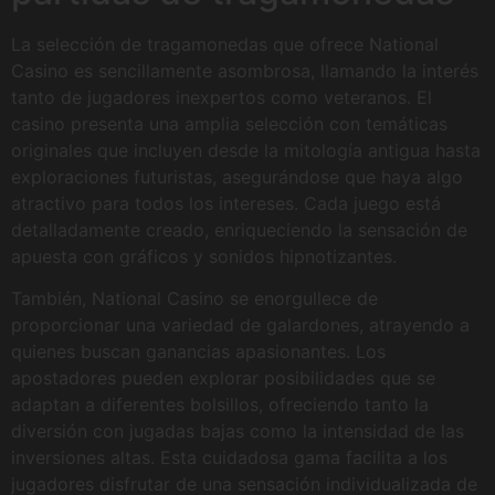
La selección de tragamonedas que ofrece National
Casino es sencillamente asombrosa, llamando la interés
tanto de jugadores inexpertos como veteranos. El
casino presenta una amplia selección con temáticas
originales que incluyen desde la mitología antigua hasta
exploraciones futuristas, asegurándose que haya algo
atractivo para todos los intereses. Cada juego está
detalladamente creado, enriqueciendo la sensación de
apuesta con gráficos y sonidos hipnotizantes.
También, National Casino se enorgullece de
proporcionar una variedad de galardones, atrayendo a
quienes buscan ganancias apasionantes. Los
apostadores pueden explorar posibilidades que se
adaptan a diferentes bolsillos, ofreciendo tanto la
diversión con jugadas bajas como la intensidad de las
inversiones altas. Esta cuidadosa gama facilita a los
jugadores disfrutar de una sensación individualizada de