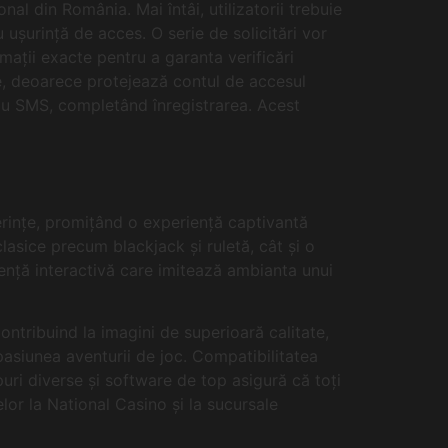
al din România. Mai întâi, utilizatorii trebuie
 ușurință de acces. O serie de solicitări vor
rmații exacte pentru a garanta verificări
are, deoarece protejează contul de accesul
 sau SMS, completând înregistrarea. Acest
ferințe, promițând o experiență captivantă
lasice precum blackjack și ruletă, cât și o
iență interactivă care imitează ambianta unui
ntribuind la imagini de superioară calitate,
 pasiunea aventurii de joc. Compatibilitatea
uri diverse și software de top asigură că toți
elor la National Casino și la sucursale