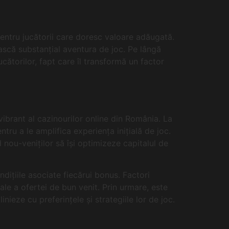
entru jucătorii care doresc valoare adăugată.
ască substanțial aventura de joc. Pe lângă
ătorilor, fapt care îl transformă un factor
vibrant al cazinourilor online din România. La
tru a le amplifica experiența inițială de joc.
nou-veniților să își optimizeze capitalul de
dițiile asociate fiecărui bonus. Factori
ale a ofertei de bun venit. Prin urmare, este
ieze cu preferințele și strategiile lor de joc.