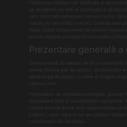
Finalizarea etapelor de verificare și document
să navigheze pe site-ul cazinoului și să local
cere informații personale, inclusiv nume, data 
simple ale securității contului. Crearea unei p
ilegal. După completarea câmpurilor necesare, 
proces detaliat protejează informațiile utiliza
Prezentare generală a o
Gama extinsă de selecții de jocuri accesibile 
pentru fiecare gen de jucător. Jucătorii pot ex
gamă largă de sloturi cu teme și imagini origi
cazinou fizic.
Producători de software prestigioși, precum N
funcționare fluid și caracteristici captivante
mobilă extinde și mai mult oportunitatea jucăt
jucătorii, chiar dacă ei noi sau jucători exper
comparabile din România.