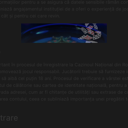
formațiilor pentru a se asigura că datele sensibile rămân co
niază angajamentul instituției de a oferi o experiență de jo
 cât și pentru cei care revin.
e
rtant în procesul de înregistrare la Cazinoul Național din R
movează jocul responsabil. Jucătorii trebuie să furnizeze in
r să aibă cel puțin 18 ani. Procesul de verificare a vârstei 
l de călătorie sau cartea de identitate națională, pentru a c
da adresei, cum ar fi chitanțe de utilități sau extrase de c
rea contului, ceea ce subliniază importanța unei pregătiri t
trare