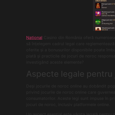
National
Casino din România oferă numeroase op
să înțelegem cadrul legal care reglementează jo
oferite și a bonusurilor disponibile poate îm
plată și practicile de jocuri de noroc responsa
investigând aceste elemente?
Aspecte legale pentru 
Deși jocurile de noroc online au dobândit popu
privind jocurile de noroc online care guvernea
consumatorilor. Aceste legi sunt impuse în pr
jocuri de noroc, inclusiv platformele online.
Un aspect esențial este vârsta legală pentru pa