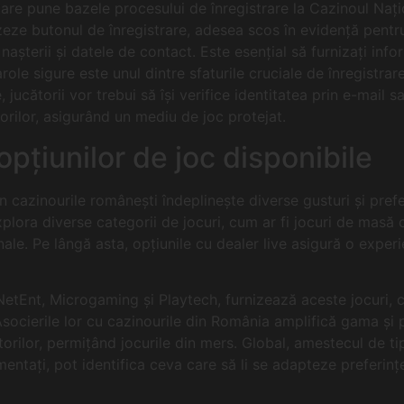
are pune bazele procesului de înregistrare la Cazinoul Națion
izeze butonul de înregistrare, adesea scos în evidență pentru
nașterii și datele de contact. Este esențial să furnizați info
arole sigure este unul dintre sfaturile cruciale de înregistr
jucătorii vor trebui să își verifice identitatea prin e-mail
torilor, asigurând un mediu de joc protejat.
pțiunilor de joc disponibile
în cazinourile românești îndeplinește diverse gusturi și pre
plora diverse categorii de jocuri, cum ar fi jocuri de masă c
nale. Pe lângă asta, opțiunile cu dealer live asigură o exper
etEnt, Microgaming și Playtech, furnizează aceste jocuri, co
. Asocierile lor cu cazinourile din România amplifică gama și
orilor, permițând jocurile din mers. Global, amestecul de tip
imentați, pot identifica ceva care să li se adapteze preferinț