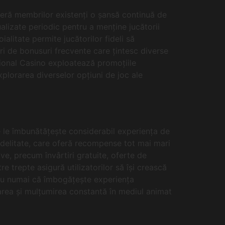
oferă membrilor existenți o șansă continuă de
alizate periodic pentru a menține jucătorii
alitate permite jucătorilor fideli să
ri de bonusuri frecvente care țintesc diverse
tional Casino exploatează promoțiile
xplorarea diverselor opțiuni de joc ale
e le îmbunătățește considerabil experiența de
 fidelitate, care oferă recompense tot mai mari
ve, precum învârtiri gratuite, oferte de
 trepte asigură utilizatorilor să își crească
 nu numai că îmbogățește experiența
icarea și mulțumirea constantă în mediul animat