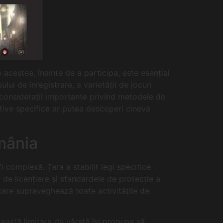
cestea, înainte de a participa, este esențial
ui de înregistrare, a varietății de jocuri
 considerații importante privind metodele de
ective specifice ar putea descoperi cineva
mânia
i complexă. Țara a stabilit legi specifice
 de licențiere și standardele de protecție a
care supraveghează toate activitățile de
ceastă limitare de vârstă își propune să