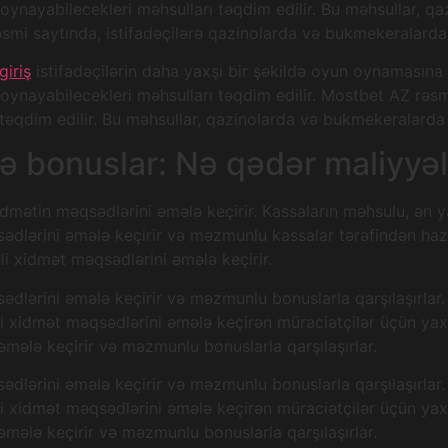
 oynayabilecekleri məhsulları təqdim edilir. Bu məhsullar,
əsmi saytında, istifadəçilərə qazinolarda və bukmekeralarda 
giriş
istifadəçilərin daha yaxşı bir şəkildə oyun oynamasına 
oynayabilecekleri məhsulları təqdim edilir. Mostbet AZ rəsmi
əqdim edilir. Bu məhsullar, qazinolarda və bukmekeralarda 
ə bonuslar: Nə qədər maliyyəl
dmətin məqsədlərini əmələ keçirir. Kassaların məhsulu, ən ya
ədlərini əmələ keçirir və məzmunlu kassalar tərəfindən haz
li xidmət məqsədlərini əmələ keçirir.
dlərini əmələ keçirir və məzmunlu bonuslarla qarşılaşırlar.
 xidmət məqsədlərini əmələ keçirən müraciətçilər üçün yaxş
əmələ keçirir və məzmunlu bonuslarla qarşılaşırlar.
dlərini əmələ keçirir və məzmunlu bonuslarla qarşılaşırlar.
 xidmət məqsədlərini əmələ keçirən müraciətçilər üçün yaxş
əmələ keçirir və məzmunlu bonuslarla qarşılaşırlar.