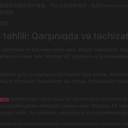
都能提供流畅的用户体验。平台支持多种语言，包括Azerbayca
提供帮助。
冒险吧！
təhlili: Qarşınıqda və təchiza
qazinolara və bukmekeralara qarşı, əlaqəli məlumatları təqdi
amasına kömək edir. Mostbet AZ qazinoya və bukmekeralara g
fadəçilərə giriş və qeydiyyat formalarını tapa bilərlər. Most
ydiyyat formasını tıklaymalıdır. Bu proses, istifadəçinin məl
giriş
istifadəçilərin daha yaxşı bir şəkildə oyun oynamasına 
oynayabilecekleri məhsulları təqdim edilir. Mostbet AZ rəsmi
əqdim edilir. Bu məhsullar, qazinolarda və bukmekeralarda 
inolarda və bukmekeralarda oynayabilecekleri məhsulları tə