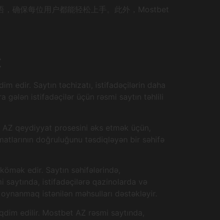
n语，确保每位用户都能轻松上手。此外，Mostbet
t
m edir. Saytın təchizatı, istifadəçilərin daha
ələn istifadəçilər üçün rəsmi saytın təhlili
bet AZ qeydiyyat prosesini əks etmək üçün,
umatlarının doğruluğunu təsdiqləyən bir səhifə
kömək edir. Saytın səhifələrində,
 saytında, istifadəçilərə qazinolarda və
oynanmaq istənilən məhsulları dəstəkləyir.
qdim edilir. Mostbet AZ rəsmi saytında,