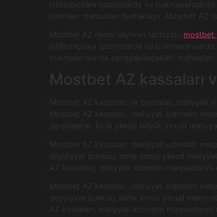
istifadəçilərə qazinolarda və bukmekeralarda
istənilən məhsulları dəstəkləyir. Mostbet AZ r
Mostbet AZ rəsmi saytının təchizatı,
mostbet 
istifadəçilərə qazinolarda və bukmekeralarda 
bukmekeralarda oynayabilecekleri məhsulları t
Mostbet AZ kassaları v
Mostbet AZ kassaları və bonuslar, maliyyəli xi
Mostbet AZ kassaları, maliyyəli xidmətin məqs
qarşılaşırlar, kiçik yaxud böyük yaxud maliyyə
Mostbet AZ kassaları, maliyyəli xidmətin məqsə
qeydiyyat bonusu, daha sonra yaxud maliyyəli
AZ kassaları, maliyyəli xidmətin məqsədlərini 
Mostbet AZ kassaları, maliyyəli xidmətin məqsə
qeydiyyat bonusu, daha sonra yaxud maliyyəli
AZ kassaları, maliyyəli xidmətin məqsədlərini 