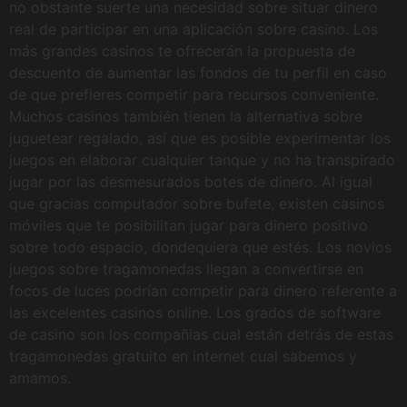
no obstante suerte una necesidad sobre situar dinero
real de participar en una aplicación sobre casino. Los
más grandes casinos te ofrecerán la propuesta de
descuento de aumentar las fondos de tu perfil en caso
de que prefieres competir para recursos conveniente.
Muchos casinos también tienen la alternativa sobre
juguetear regalado, así que es posible experimentar los
juegos en elaborar cualquier tanque y no ha transpirado
jugar por las desmesurados botes de dinero. Al igual
que gracias computador sobre bufete, existen casinos
móviles que te posibilitan jugar para dinero positivo
sobre todo espacio, dondequiera que estés. Los novios
juegos sobre tragamonedas llegan a convertirse en
focos de luces podrían competir para dinero referente a
las excelentes casinos online. Los grados de software
de casino son los compañias cual están detrás de estas
tragamonedas gratuito en internet cual sabemos y
amamos.