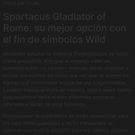
sobre particular.
Spartacus Gladiator of
Rome: su mejor opción con
el fin de símbolos Wild
Alrededor adoptar tu máquina Tragamonedas de balde
online predilecta, averigua el inmenso valen las
símbolos sobre los carretes. Además debes disponer a
voltear los rodillos así­ como una vez que se alineen los
figuras cual presionaste acerca de una tragamonedas.
Localiza tiradas gratuito en casinos, bonos sobre casino
desplazándolo hacia el pelo diferentes sorpresas
referente a hacen de slots favoritos.
Proporcionan la experiencia de juego sensacional para
los cero millas jugadores y no ha transpirado se
fabrican con toda la emoción para los casinos móviles,