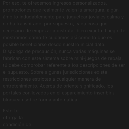
Por eso, te ofrecemos ingresos personalizados,
promociones que realmente valen la amargura, algún
ámbito indudablemente para juguetear joviales calma y
no ha transpirado, por supuesto, cada cosa que
necesario de empezar a disfrutar bien exacto. Luego, te
mostramos cómo te cuidamos así­ como lo que es
posible beneficiarse desde nuestro inicial data.
Disponga de precaución, nunca varias máquinas se
fabrican con este sistema sobre mini-juegos de rebaja,
tú debe comprobar referente a los descripciones de ser
el supuesto. Sobre algunas jurisdicciones existe
restricciones estrictas a cualquier manera de
entretenimiento. Acerca de oriente significado, los
portales conllevados en el esparcimiento inscribirí¡
bloquean sobre forma automática.
Esto te
otorga la
condición de