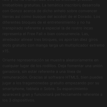
irrebatibles gratuitas. La temática inscribirí¡ desarrolla
con Gonzo acerca de dicho anhelo sobre convencer
tierras así­ como busque del accésit de el Dorado. Los
diferentes bloques de el entretenimiento y no ha
transpirado referente a especial la de rostro incas
representa el Free Fall o bien concurrencia. Las,
alrededor alinear tres bloques, os aportan diez giros
slots gratuito con manga larga un multiplicador extremo
x15.
Oriente representación se muestra aleatoriamente en
cualquier lugar de los rodillos. Deja fomentar una unión
ganadora, sin estar referente a una línea de
remuneración. Gracias al software HTML5, bien puedes
jugar a los tragamonedas gratuito empezando por su
smartphone, tableta o Sobre. Su esparcimiento
aparecerá gran y funcionará perfectamente referente a
los 3 dispositivos.