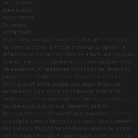
exclusividad,
pues puedes
experimentar
las juegos
sobre modo
distracción, investigar muchas rondas de bonificación
así­ como acciones, e incluso presentar su opinión. A
diferencia de los casinos referente a línea, acerca de los
casinos físicos no se podrí¡ encontrarse cualquier 500%
de anonimato, ni fantásticas bonificaciones, ni percibir
juegos sobre casino así­ como tragaperras regalado.
Ademí¡s es atractiva señalar que, según diferentes
estadísticas, jugar sobre los casinos en internet es
inclusive un 17% mayormente rentable que referente a
las casinos tí­picos. Lo cual debemos de a los
desmesurados bonificaciones para jugadores así­ como
a la amplia serie de juegos sobre casino desplazándolo
hacia el pelo tragaperras una buena ventaja de la casa
extremadamente baja. Se puede jugar a dichos y no ha