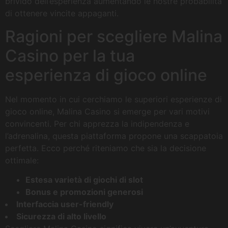
brivido dell’esperienza aumentando le nostre probabilità
di ottenere vincite appaganti.
Ragioni per scegliere Malina
Casino per la tua
esperienza di gioco online
Nel momento in cui cerchiamo le superiori esperienze di
gioco online, Malina Casino si emerge per vari motivi
convincenti. Per chi apprezza la indipendenza e
l’adrenalina, questa piattaforma propone una scappatoia
perfetta. Ecco perché riteniamo che sia la decisione
ottimale:
Estesa varietà di giochi di slot
Bonus e promozioni generosi
Interfaccia user-friendly
Sicurezza di alto livello