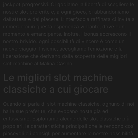
jackpot progressivi. Ci godiamo la libertà di scegliere le
nostre slot preferite e, a ogni gioco, ci abbandoniamo
dall’attesa e dal piacere. L’interfaccia raffinata ci invita a
immergerci in questa esperienza vibrante, dove ogni
momento è emancipante. Inoltre, i bonus accrescono il
nostro brivido: ogni possibilità di vincere è come un
nuovo viaggio. Insieme, accogliamo l’emozione e la
liberazione che derivano dalla scoperta delle migliori
slot machine al Malina Casino.
Le migliori slot machine
classiche a cui giocare
Quando si parla di slot machine classiche, ognuno di noi
ha le sue preferite, che evocano nostalgia ed
entusiasmo. Esploriamo alcune delle slot classiche più
popolari, le caratteristiche principali che le rendono così
piacevoli e i consigli per aumentare le nostre possibilità