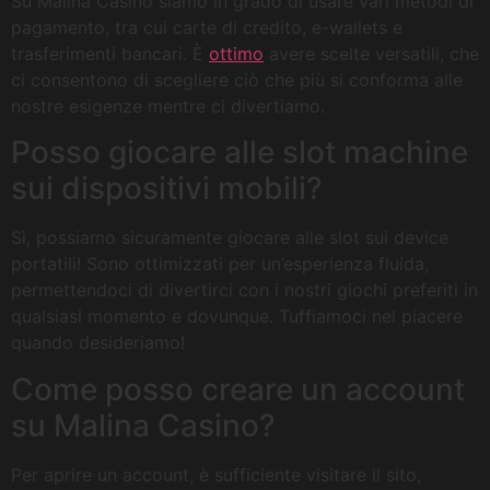
Su Malina Casino siamo in grado di usare vari metodi di
pagamento, tra cui carte di credito, e-wallets e
trasferimenti bancari. È
ottimo
avere scelte versatili, che
ci consentono di scegliere ciò che più si conforma alle
nostre esigenze mentre ci divertiamo.
Posso giocare alle slot machine
sui dispositivi mobili?
Sì, possiamo sicuramente giocare alle slot sui device
portatili! Sono ottimizzati per un’esperienza fluida,
permettendoci di divertirci con i nostri giochi preferiti in
qualsiasi momento e dovunque. Tuffiamoci nel piacere
quando desideriamo!
Come posso creare un account
su Malina Casino?
Per aprire un account, è sufficiente visitare il sito,