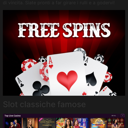
di vincita. Siate pronti a far girare i rulli e a godervi!
Slot classiche famose