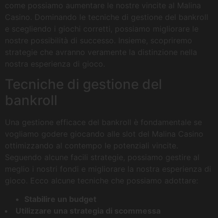
come possiamo aumentare le nostre vincite al Malina
Casino. Dominando le tecniche di gestione del bankroll
e scegliendo i giochi corretti, possiamo migliorare le
nostre possibilità di successo. Insieme, scopriremo
strategie che avranno veramente la distinzione nella
nostra esperienza di gioco.
Tecniche di gestione del
bankroll
Una gestione efficace del bankroll è fondamentale se
vogliamo godere giocando alle slot del Malina Casino
ottimizzando al contempo le potenziali vincite.
Seguendo alcune facili strategie, possiamo gestire al
meglio i nostri fondi e migliorare la nostra esperienza di
gioco. Ecco alcune tecniche che possiamo adottare:
Stabilire un budget
Utilizzare una strategia di scommessa