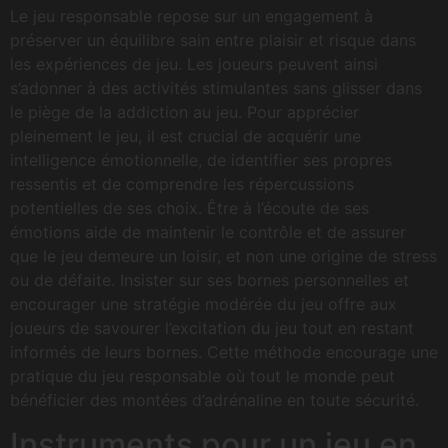
Le jeu responsable repose sur un engagement à
préserver un équilibre sain entre plaisir et risque dans
les expériences de jeu. Les joueurs peuvent ainsi
s’adonner à des activités stimulantes sans glisser dans
le piège de la addiction au jeu. Pour apprécier
pleinement le jeu, il est crucial de acquérir une
intelligence émotionnelle, de identifier ses propres
ressentis et de comprendre les répercussions
potentielles de ses choix. Être à l’écoute de ses
émotions aide de maintenir le contrôle et de assurer
que le jeu demeure un loisir, et non une origine de stress
ou de défaite. Insister sur ses bornes personnelles et
encourager une stratégie modérée du jeu offre aux
joueurs de savourer l’excitation du jeu tout en restant
informés de leurs bornes. Cette méthode encourage une
pratique du jeu responsable où tout le monde peut
bénéficier des montées d’adrénaline en toute sécurité.
Instruments pour un jeu en