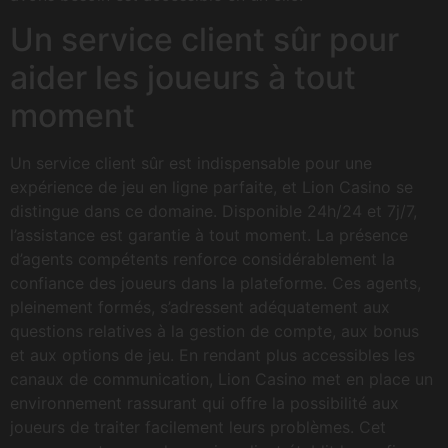
Un service client sûr pour
aider les joueurs à tout
moment
Un service client sûr est indispensable pour une
expérience de jeu en ligne parfaite, et Lion Casino se
distingue dans ce domaine. Disponible 24h/24 et 7j/7,
l’assistance est garantie à tout moment. La présence
d’agents compétents renforce considérablement la
confiance des joueurs dans la plateforme. Ces agents,
pleinement formés, s’adressent adéquatement aux
questions relatives à la gestion de compte, aux bonus
et aux options de jeu. En rendant plus accessibles les
canaux de communication, Lion Casino met en place un
environnement rassurant qui offre la possibilité aux
joueurs de traiter facilement leurs problèmes. Cet