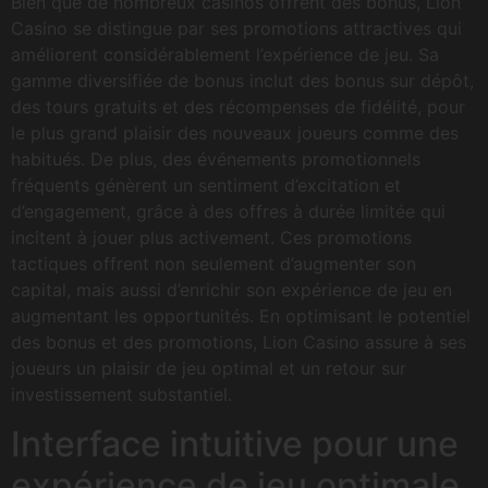
Bien que de nombreux casinos offrent des bonus, Lion
Casino se distingue par ses promotions attractives qui
améliorent considérablement l’expérience de jeu. Sa
gamme diversifiée de bonus inclut des bonus sur dépôt,
des tours gratuits et des récompenses de fidélité, pour
le plus grand plaisir des nouveaux joueurs comme des
habitués. De plus, des événements promotionnels
fréquents génèrent un sentiment d’excitation et
d’engagement, grâce à des offres à durée limitée qui
incitent à jouer plus activement. Ces promotions
tactiques offrent non seulement d’augmenter son
capital, mais aussi d’enrichir son expérience de jeu en
augmentant les opportunités. En optimisant le potentiel
des bonus et des promotions, Lion Casino assure à ses
joueurs un plaisir de jeu optimal et un retour sur
investissement substantiel.
Interface intuitive pour une
expérience de jeu optimale