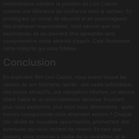
redistribution valident la position de Lion Casino
comme une référence de confiance dans le secteur. En
privilégiant un climat de sécurité et en encourageant
des pratiques responsables, nous savons que nos
expériences de jeu peuvent être agréables sans
compromettre notre sérénité d’esprit. C’est finalement
cette intégrité qui nous fidélise.
Conclusion
En explorant Win Lion Casino, nous avons trouvé les
raisons de son triomphe rapide : une vaste ludothèque,
des bonus attractifs, une navigation intuitive, un service
client fiable et un environnement sécurisé. Pourtant,
plus nous explorons, plus nous nous demandons : quels
trésors insoupçonnés nous attendent encore ? Chaque
clic révèle de nouvelles opportunités, promettant des
aventures qui nous incitent de revenir. En tant que
joueurs, nous sommes à l’aube de la révélation, et le