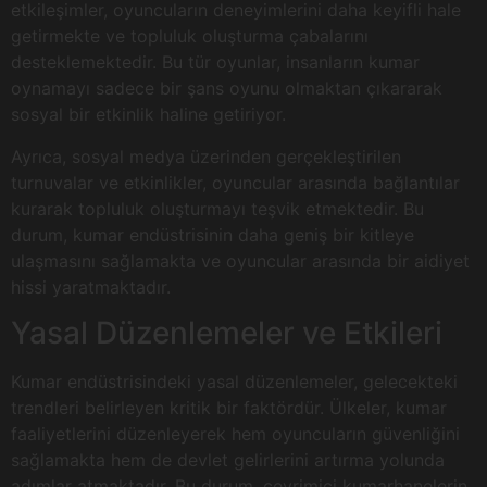
etkileşimler, oyuncuların deneyimlerini daha keyifli hale
getirmekte ve topluluk oluşturma çabalarını
desteklemektedir. Bu tür oyunlar, insanların kumar
oynamayı sadece bir şans oyunu olmaktan çıkararak
sosyal bir etkinlik haline getiriyor.
Ayrıca, sosyal medya üzerinden gerçekleştirilen
turnuvalar ve etkinlikler, oyuncular arasında bağlantılar
kurarak topluluk oluşturmayı teşvik etmektedir. Bu
durum, kumar endüstrisinin daha geniş bir kitleye
ulaşmasını sağlamakta ve oyuncular arasında bir aidiyet
hissi yaratmaktadır.
Yasal Düzenlemeler ve Etkileri
Kumar endüstrisindeki yasal düzenlemeler, gelecekteki
trendleri belirleyen kritik bir faktördür. Ülkeler, kumar
faaliyetlerini düzenleyerek hem oyuncuların güvenliğini
sağlamakta hem de devlet gelirlerini artırma yolunda
adımlar atmaktadır. Bu durum, çevrimiçi kumarhanelerin