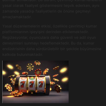
yasal olarak faaliyet göstermesini teşvik ederken, aynı
zamanda yasadışı faaliyetlerin de önüne geçmeyi
amaçlamaktadır.
Yasal düzenlemelerin etkisi, özellikle çevrimiçi kumar
platformlarının işleyişini derinden etkilemektedir.
Regülasyonlar, oyunculara daha güvenli ve adil oyun
deneyimleri sunmayı hedeflemektedir. Bu da, kumar
endüstrisinin daha sürdürülebilir bir şekilde büyümesine
katkıda bulunmaktadır.