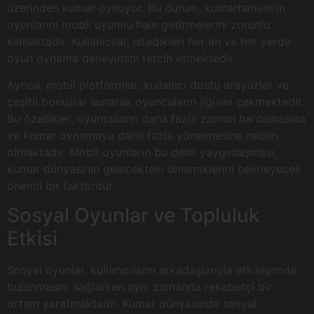
üzerinden kumar oynuyor. Bu durum, kumarhanelerin
oyunlarını mobil uyumlu hale getirmelerini zorunlu
kılmaktadır. Kullanıcılar, istedikleri her an ve her yerde
oyun oynama deneyimini tercih etmektedir.
Ayrıca, mobil platformlar, kullanıcı dostu arayüzler ve
çeşitli bonuslar sunarak oyuncuların ilgisini çekmektedir.
Bu özellikler, oyuncuların daha fazla zaman harcamasına
ve kumar oynamaya daha fazla yönelmesine neden
olmaktadır. Mobil oyunların bu denli yaygınlaşması,
kumar dünyasının gelecekteki dinamiklerini belirleyecek
önemli bir faktördür.
Sosyal Oyunlar ve Topluluk
Etkisi
Sosyal oyunlar, kullanıcıların arkadaşlarıyla etkileşimde
bulunmasını sağlarken aynı zamanda rekabetçi bir
ortam yaratmaktadır. Kumar dünyasında sosyal