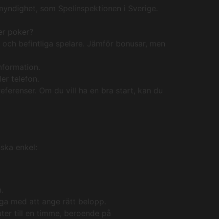
lmyndighet, som Spelinspektionen i Sverige.
ler poker?
och befintliga spelare. Jämför bonusar, men
information.
er telefon.
ferenser. Om du vill ha en bra start, kan du
nska enkel:
.
oga med att ange rätt belopp.
ter till en timme, beroende på