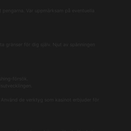
mot pengarna. Var uppmärksam på eventuella
tta gränser för dig själv. Njut av spänningen
shing-försök.
isutvecklingen.
a. Använd de verktyg som kasinot erbjuder för