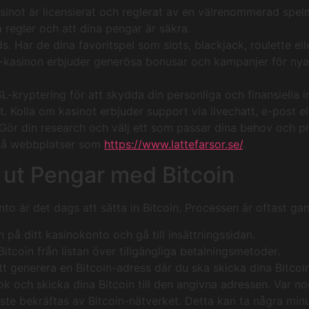
kasinot är licensierat och reglerat av en välrenommerad spe
a regler och att dina pengar är säkra.
ds. Har de dina favoritspel som slots, blackjack, roulette el
kasinon erbjuder generösa bonusar och kampanjer för nya 
SL-kryptering för att skydda din personliga och finansiella 
. Kolla om kasinot erbjuder support via livechatt, e-post ell
Gör din research och välj ett som passar dina behov och pre
 på webbplatser som
https://www.lattefarsor.se/
.
a ut Pengar med Bitcoin
nto är det dags att sätta in Bitcoin. Processen är oftast ga
 på ditt kasinokonto och gå till insättningssidan.
Bitcoin från listan över tillgängliga betalningsmetoder.
 generera en Bitcoin-adress där du ska skicka dina Bitcoin
k och skicka dina Bitcoin till den angivna adressen. Var n
te bekräftas av Bitcoin-nätverket. Detta kan ta några minu