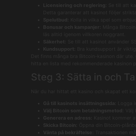
Licensiering och reglering:
Se till att 
Detta garanterar att kasinot följer strikt
Spelutbud:
Kolla in vilka spel som erbju
Bonusar och kampanjer:
Många Bitcoin-
läs alltid igenom villkoren noggrant.
Säkerhet:
Se till att kasinot använder S
Kundsupport:
Bra kundsupport är viktigt
Det finns många bra Bitcoin-kasinon där ute. 
hitta en lista med rekommenderade kasinon
Steg 3: Sätta in och T
När du har hittat ett kasino och skapat ett ko
Gå till kasinots insättningssida:
Logga in
Välj Bitcoin som betalningsmetod:
Välj 
Generera en adress:
Kasinot kommer att
Skicka Bitcoin:
Öppna din Bitcoin-plånbo
Vänta på bekräftelse:
Transaktionen mås