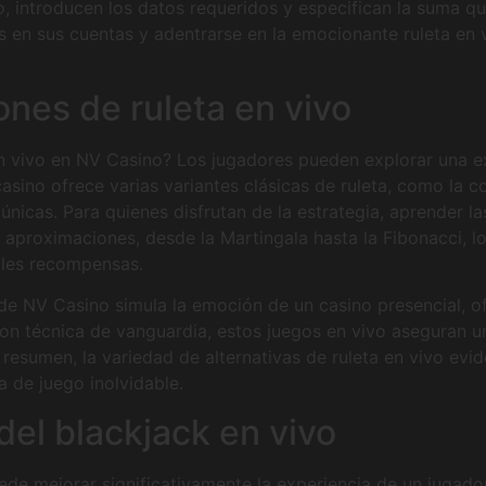
 introducen los datos requeridos y especifican la suma que 
 en sus cuentas y adentrarse en la emocionante ruleta en 
nes de ruleta en vivo
 en vivo en NV Casino? Los jugadores pueden explorar una 
 casino ofrece varias variantes clásicas de ruleta, como la c
únicas. Para quienes disfrutan de la estrategia, aprender la
aproximaciones, desde la Martingala hasta la Fibonacci, l
bles recompensas.
o de NV Casino simula la emoción de un casino presencial, 
on técnica de vanguardia, estos juegos en vivo aseguran una
n resumen, la variedad de alternativas de ruleta en vivo ev
a de juego inolvidable.
el blackjack en vivo
uede mejorar significativamente la experiencia de un jugad