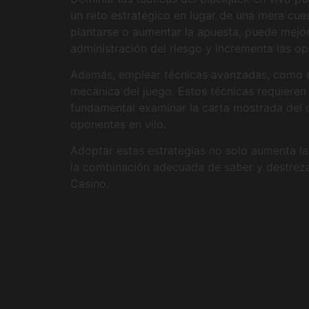
un reto estratégico en lugar de una mera cu
plantarse o aumentar la apuesta, puede mejora
administración del riesgo y incrementa las o
Además, emplear técnicas avanzadas, como el
mecánica del juego. Estos técnicas requieren
fundamental examinar la carta mostrada del cr
oponentes en vilo.
Adoptar estas estrategias no solo aumenta la
la combinación adecuada de saber y destreza
Casino.