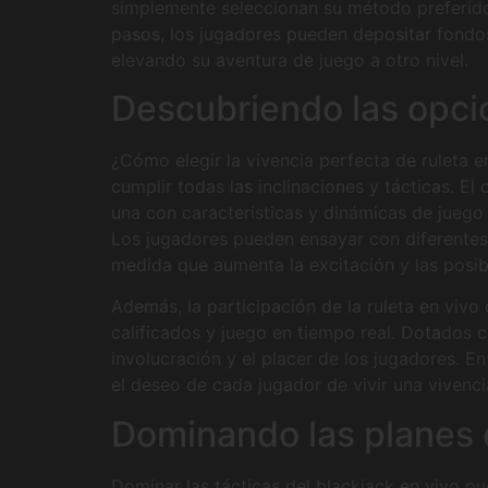
simplemente seleccionan su método preferido,
pasos, los jugadores pueden depositar fondos
elevando su aventura de juego a otro nivel.
Descubriendo las opcio
¿Cómo elegir la vivencia perfecta de ruleta
cumplir todas las inclinaciones y tácticas. El
una con características y dinámicas de juego 
Los jugadores pueden ensayar con diferentes 
medida que aumenta la excitación y las posi
Además, la participación de la ruleta en viv
calificados y juego en tiempo real. Dotados c
involucración y el placer de los jugadores. E
el deseo de cada jugador de vivir una vivenci
Dominando las planes d
Dominar las tácticas del blackjack en vivo p