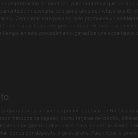
 la comprobación de identidad para confirmar que los juga
cumentación necesaria, que generalmente incluye una ID ofi
 casino. Completar este paso no solo promueve un ambiente
entidad, los participantes pueden gozar de la ruleta en viv
 tiempo en este procedimiento garantiza una experiencia de
ito
tán preparados para hacer su primer depósito en NV Casino
sos métodos de ingreso, como tarjetas de crédito, billetera
ustarse a las gustos individuales. Para mejorar la vivencia
luir bonos por depósito o giros gratis. Para iniciar el proc