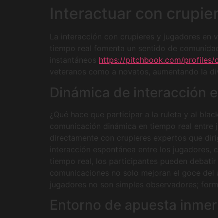
Interactuar con crupie
La interacción con crupieres y jugadores en 
tiempo real fomenta un sentido de comunidad,
instantáneos
https://pitchbook.com/profiles
veteranos como a novatos, aumentando la div
Dinámica de interacción e
¿Qué hace que participar a la ruleta y al bl
comunicación dinámica en tiempo real entre ju
directamente con crupieres expertos que diri
interacción espontánea entre los jugadores, 
tiempo real, los participantes pueden debati
comunicaciones no solo mejoran el goce del 
jugadores no son simples observadores; for
Entorno de apuesta inmer