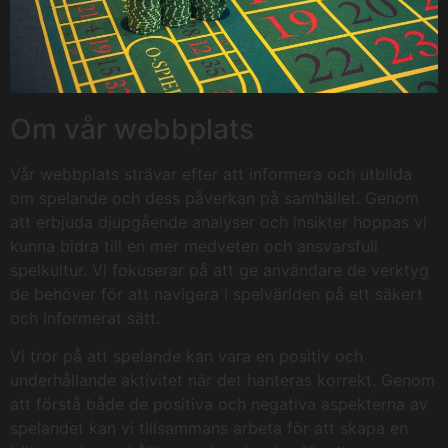
Om vår webbplats
Vår webbplats strävar efter att informera och utbilda
om spelande och dess påverkan på samhället. Genom
att erbjuda djupgående analyser och insikter hoppas vi
kunna bidra till en mer medveten och ansvarsfull
spelkultur. Vi fokuserar på att ge användare de verktyg
de behöver för att navigera i spelvärlden på ett säkert
och informerat sätt.
Vi tror på att spelande kan vara en positiv och
underhållande aktivitet när det hanteras korrekt. Genom
att förstå både de positiva och negativa aspekterna av
spelandet kan vi tillsammans arbeta för att skapa en