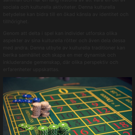
sociala och kulturella aktiviteter. Denna kulturella
betydelse kan bidra till en ökad känsla av identitet och
tillhörighet.
Genom att delta i spel kan individer utforska olika
aspekter av sina kulturella rötter och även dela dessa
med andra. Denna utbyte av kulturella traditioner kan
berika samhället och skapa en mer dynamisk och
inkluderande gemenskap, där olika perspektiv och
erfarenheter uppskattas.