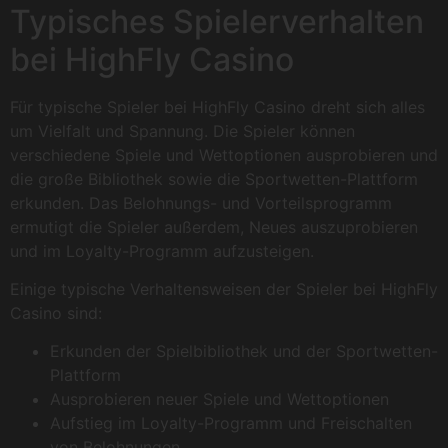
Typisches Spielerverhalten
bei HighFly Casino
Für typische Spieler bei HighFly Casino dreht sich alles
um Vielfalt und Spannung. Die Spieler können
verschiedene Spiele und Wettoptionen ausprobieren und
die große Bibliothek sowie die Sportwetten-Plattform
erkunden. Das Belohnungs- und Vorteilsprogramm
ermutigt die Spieler außerdem, Neues auszuprobieren
und im Loyalty-Programm aufzusteigen.
Einige typische Verhaltensweisen der Spieler bei HighFly
Casino sind:
Erkunden der Spielbibliothek und der Sportwetten-
Plattform
Ausprobieren neuer Spiele und Wettoptionen
Aufstieg im Loyalty-Programm und Freischalten
von Belohnungen