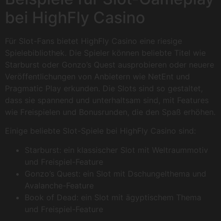
bei HighFly Casino
Für Slot-Fans bietet HighFly Casino eine riesige
Spielebibliothek. Die Spieler können beliebte Titel wie
Starburst oder Gonzo’s Quest ausprobieren oder neuere
Veröffentlichungen von Anbietern wie NetEnt und
Pragmatic Play erkunden. Die Slots sind so gestaltet,
dass sie spannend und unterhaltsam sind, mit Features
wie Freispielen und Bonusrunden, die den Spaß erhöhen.
Einige beliebte Slot-Spiele bei HighFly Casino sind:
Starburst: ein klassischer Slot mit Weltraummotiv
und Freispiel-Feature
Gonzo’s Quest: ein Slot mit Dschungelthema und
Avalanche-Feature
Book of Dead: ein Slot mit ägyptischem Thema
und Freispiel-Feature