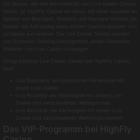
Für Spieler, die den Nervenkitzel von Live Dealer Games
lieben, ist HighFly Casino ein Muss. Mit einer Auswahl an
Spielen wie Blackjack, Roulette und Baccarat können die
Spieler die Aufregung eines echten Casinos bequem von
zu Hause aus erleben. Die Live Dealer Games werden
von Evolution Gaming bereitgestellt, einem führenden
Anbieter von Live-Casino-Lösungen.
Einige beliebte Live Dealer Games bei HighFly Casino
sind:
Live Blackjack: ein klassisches Kartenspiel mit
einem Live-Dealer
Live Roulette: ein Glücksspiel mit einem Live-
Dealer und verschiedenen Wettoptionen
Live Baccarat: ein Kartenspiel mit einem Live-
Dealer und verschiedenen Wettmöglichkeiten
Das VIP-Programm bei HighFly
Casino