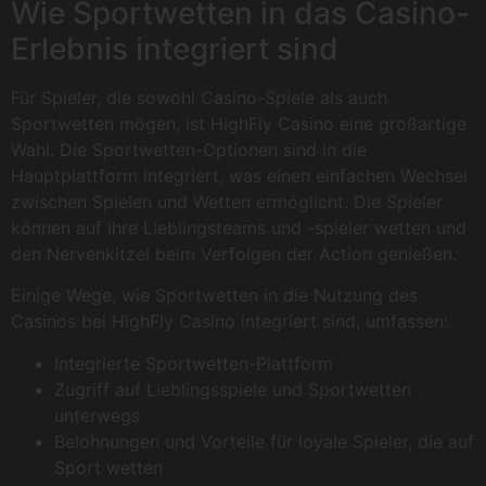
Wie Sportwetten in das Casino-
Erlebnis integriert sind
Für Spieler, die sowohl Casino-Spiele als auch
Sportwetten mögen, ist HighFly Casino eine großartige
Wahl. Die Sportwetten-Optionen sind in die
Hauptplattform integriert, was einen einfachen Wechsel
zwischen Spielen und Wetten ermöglicht. Die Spieler
können auf ihre Lieblingsteams und -spieler wetten und
den Nervenkitzel beim Verfolgen der Action genießen.
Einige Wege, wie Sportwetten in die Nutzung des
Casinos bei HighFly Casino integriert sind, umfassen:
Integrierte Sportwetten-Plattform
Zugriff auf Lieblingsspiele und Sportwetten
unterwegs
Belohnungen und Vorteile für loyale Spieler, die auf
Sport wetten