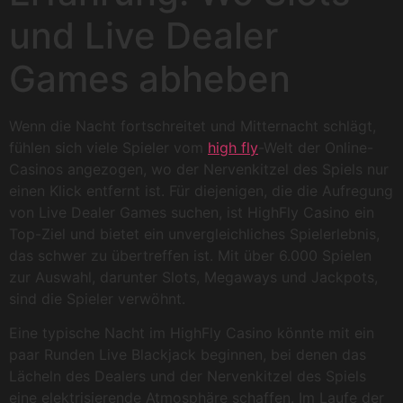
und Live Dealer
Games abheben
Wenn die Nacht fortschreitet und Mitternacht schlägt,
fühlen sich viele Spieler vom
high fly
-Welt der Online-
Casinos angezogen, wo der Nervenkitzel des Spiels nur
einen Klick entfernt ist. Für diejenigen, die die Aufregung
von Live Dealer Games suchen, ist HighFly Casino ein
Top-Ziel und bietet ein unvergleichliches Spielerlebnis,
das schwer zu übertreffen ist. Mit über 6.000 Spielen
zur Auswahl, darunter Slots, Megaways und Jackpots,
sind die Spieler verwöhnt.
Eine typische Nacht im HighFly Casino könnte mit ein
paar Runden Live Blackjack beginnen, bei denen das
Lächeln des Dealers und der Nervenkitzel des Spiels
eine elektrisierende Atmosphäre schaffen. Im Laufe der