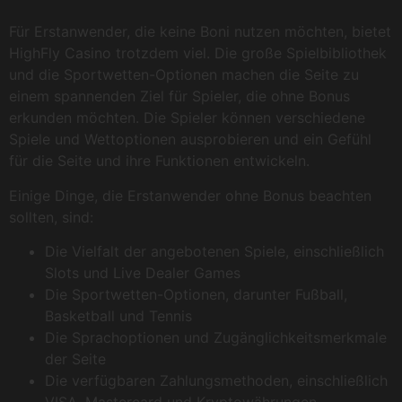
Für Erstanwender, die keine Boni nutzen möchten, bietet
HighFly Casino trotzdem viel. Die große Spielbibliothek
und die Sportwetten-Optionen machen die Seite zu
einem spannenden Ziel für Spieler, die ohne Bonus
erkunden möchten. Die Spieler können verschiedene
Spiele und Wettoptionen ausprobieren und ein Gefühl
für die Seite und ihre Funktionen entwickeln.
Einige Dinge, die Erstanwender ohne Bonus beachten
sollten, sind:
Die Vielfalt der angebotenen Spiele, einschließlich
Slots und Live Dealer Games
Die Sportwetten-Optionen, darunter Fußball,
Basketball und Tennis
Die Sprachoptionen und Zugänglichkeitsmerkmale
der Seite
Die verfügbaren Zahlungsmethoden, einschließlich