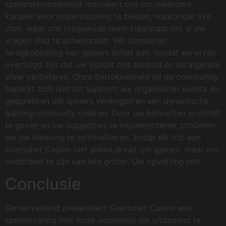
spelerstevredenheid motiveert ons om meerdere
kanalen voor ondersteuning te bieden, waaronder live
chat, waar ons toegewijde team klaarstaat om al uw
vragen vlug te antwoorden. We stimuleren
terugkoppeling van spelers actief aan, omdat we ervan
overtuigd zijn dat uw inzicht ons aanbod en de algehele
sfeer verbeteren. Onze betrokkenheid bij de community
beperkt zich niet tot support; we organiseren events en
gesprekken die spelers verenigen en een dynamische
gamingcommunity creëren. Door uw behoeften prioriteit
te geven en uw suggesties te implementeren, proberen
we uw beleving te optimaliseren, zodat elk trip aan
Gramsbet Casino niet alleen draait om gamen, maar om
onderdeel te zijn van iets groter. Uw opvatting telt!
Conclusie
Samenvattend presenteert Gramsbet Casino een
speelervaring met hoge volatiliteit die uitdagend te