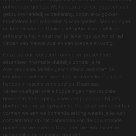
ontworpen functies. We hebben prioriteit gegeven aan
gebruiksvriendelijke bediening, zodat elke gokker
moeiteloos kan schakelen tussen spellen, aanbiedingen
en klantenservice. Dankzij het gebruiksvriendelijke
ontwerp is het vinden van je lievelings spellen of het
vinden van nieuwe spellen een soepele ervaring.
Onze lay-out reduceert rommel en presenteert
essentiële informatie duidelijk zonder je te
overrompelen. Mobile geschiktheid verbetert de
ervaring bovendien, waardoor je overal kunt plezier
hebben in fascinerende spellen. Daarnaast
vereenvoudigen snelle koppelingen naar cruciale
gedeelten de toegang, waardoor je periode bij ons
doeltreffend en aangenaam is. Met deze componenten
vormen we een welkomende setting waarin je je kunt
concentreren op het beheersen van de opwindende
games die we leveren. Dus, laten we erin duiken en
gezamenlijk de spanning ervaren!