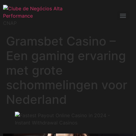
CNAP
Gramsbet Casino –
Een gaming ervaring
met grote
schommelingen voor
Nederland