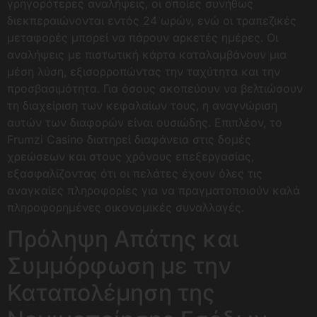
γρηγορότερες αναλήψεις, οι οποίες συνήθως
διεκπεραιώνονται εντός 24 ωρών, ενώ οι τραπεζικές
μεταφορές μπορεί να πάρουν αρκετές ημέρες. Οι
αναλήψεις με πιστωτική κάρτα καταλαμβάνουν μια
μέση λύση, εξισορροπώντας την ταχύτητα και την
προσβασιμότητα. Για όσους σκοπεύουν να βελτιώσουν
τη διαχείριση των κεφαλαίων τους, η αναγνώριση
αυτών των διαφορών είναι ουσιώδης. Επιπλέον, το
Frumzi Casino διατηρεί διαφάνεια στις δομές
χρεώσεων και στους χρόνους επεξεργασίας,
εξασφαλίζοντας ότι οι πελάτες έχουν όλες τις
αναγκαίες πληροφορίες για να πραγματοποιούν καλά
πληροφορημένες οικονομικές συναλλαγές.
Πρόληψη Απάτης και
Συμμόρφωση με την
Καταπολέμηση της