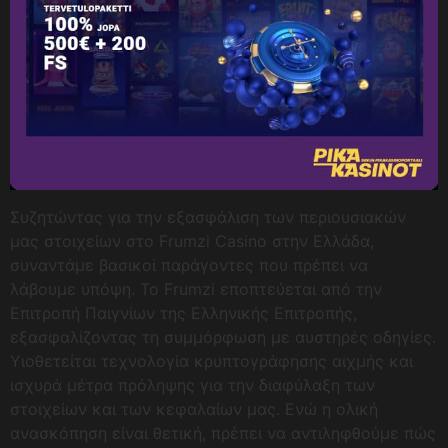
Συζητώντας για την εξασφάλιση των περιουσιακών
μας στοιχείων στο Frumzi Casino στην Ελλάδα,
συναντάμε βασικοί παράγοντες που πρέπει να
λάβουμε υπόψη. Το Frumzi εποπτεύεται από την
Επιτροπή Παιγνίων της Ελληνικής Επιτροπής,
εξασφαλίζοντας τη συμμόρφωση με αυστηρές οδηγίες.
Υιοθετείται τεχνολογία κρυπτογράφησης αιχμής και
ισχυρά μέτρα πρόληψης για την διαφύλαξη των
στοιχείων και των κεφαλαίων μας. Ενώ η ολική
ανασκόπηση είναι θετική, πρέπει να αντιληφθούμε πώς