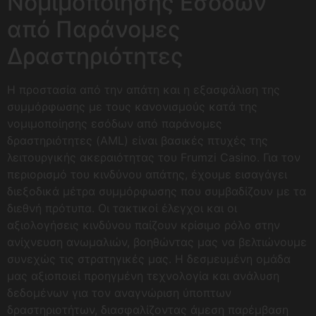
Νομιμοποίησης Εσόδων
από Παράνομες
Δραστηριότητες
Η προστασία από την απάτη και η εξασφάλιση της
συμμόρφωσης με τους κανονισμούς κατά της
νομιμοποίησης εσόδων από παράνομες
δραστηριότητες (AML) είναι βασικές πτυχές της
λειτουργικής ακεραιότητας του Frumzi Casino. Για τον
περιορισμό του κινδύνου απάτης, έχουμε εισαγάγει
διεξοδικά μέτρα συμμόρφωσης που συμβαδίζουν με τα
διεθνή πρότυπα. Οι τακτικοί έλεγχοι και οι
αξιολογήσεις κινδύνου παίζουν κρίσιμο ρόλο στην
ανίχνευση ανωμαλιών, βοηθώντας μας να βελτιώνουμε
συνεχώς τις στρατηγικές μας. Η δεσμευμένη ομάδα
μας αξιοποιεί προηγμένη τεχνολογία και ανάλυση
δεδομένων για τον αναγνώριση ύποπτων
δραστηριοτήτων, διασφαλίζοντας άμεση παρέμβαση