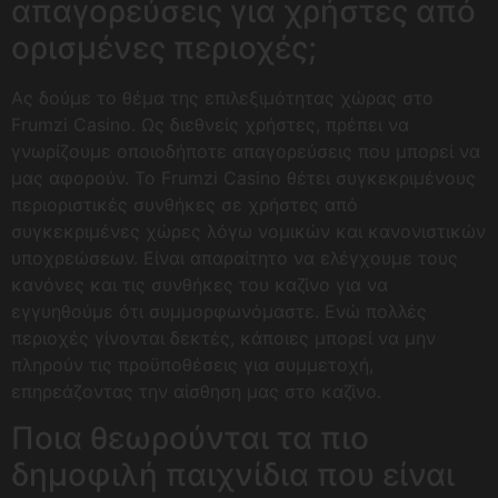
απαγορεύσεις για χρήστες από
ορισμένες περιοχές;
Ας δούμε το θέμα της επιλεξιμότητας χώρας στο
Frumzi Casino. Ως διεθνείς χρήστες, πρέπει να
γνωρίζουμε οποιοδήποτε απαγορεύσεις που μπορεί να
μας αφορούν. Το Frumzi Casino θέτει συγκεκριμένους
περιοριστικές συνθήκες σε χρήστες από
συγκεκριμένες χώρες λόγω νομικών και κανονιστικών
υποχρεώσεων. Είναι απαραίτητο να ελέγχουμε τους
κανόνες και τις συνθήκες του καζίνο για να
εγγυηθούμε ότι συμμορφωνόμαστε. Ενώ πολλές
περιοχές γίνονται δεκτές, κάποιες μπορεί να μην
πληρούν τις προϋποθέσεις για συμμετοχή,
επηρεάζοντας την αίσθηση μας στο καζίνο.
Ποια θεωρούνται τα πιο
δημοφιλή παιχνίδια που είναι