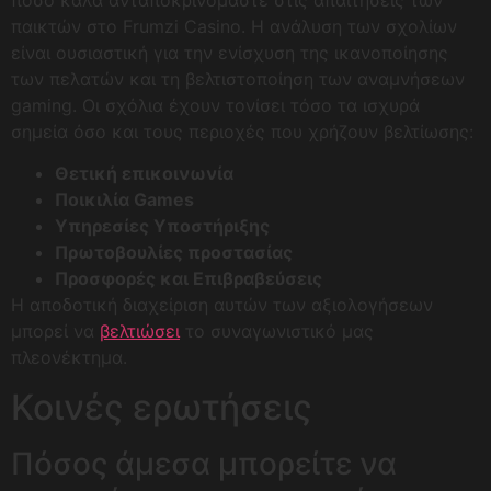
παικτών στο Frumzi Casino. Η ανάλυση των σχολίων
είναι ουσιαστική για την ενίσχυση της ικανοποίησης
των πελατών και τη βελτιστοποίηση των αναμνήσεων
gaming. Οι σχόλια έχουν τονίσει τόσο τα ισχυρά
σημεία όσο και τους περιοχές που χρήζουν βελτίωσης:
Θετική επικοινωνία
Ποικιλία Games
Υπηρεσίες Υποστήριξης
Πρωτοβουλίες προστασίας
Προσφορές και Επιβραβεύσεις
Η αποδοτική διαχείριση αυτών των αξιολογήσεων
μπορεί να
βελτιώσει
το συναγωνιστικό μας
πλεονέκτημα.
Κοινές ερωτήσεις
Πόσος άμεσα μπορείτε να