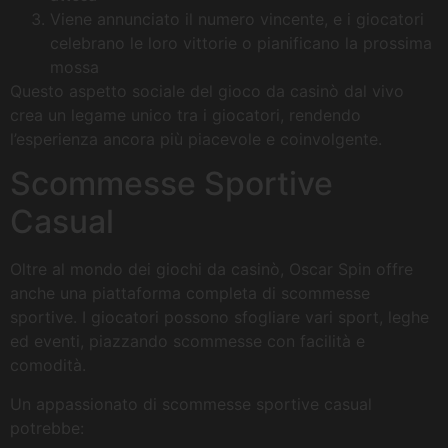
Viene annunciato il numero vincente, e i giocatori
celebrano le loro vittorie o pianificano la prossima
mossa
Questo aspetto sociale del gioco da casinò dal vivo
crea un legame unico tra i giocatori, rendendo
l’esperienza ancora più piacevole e coinvolgente.
Scommesse Sportive
Casual
Oltre al mondo dei giochi da casinò, Oscar Spin offre
anche una piattaforma completa di scommesse
sportive. I giocatori possono sfogliare vari sport, leghe
ed eventi, piazzando scommesse con facilità e
comodità.
Un appassionato di scommesse sportive casual
potrebbe: