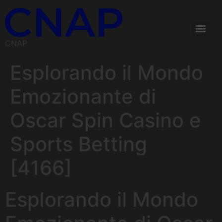
CNAP
Esplorando il Mondo
Emozionante di
Oscar Spin Casino e
Sports Betting
[4166]
Esplorando il Mondo