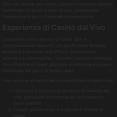
Con una libreria così vasta, i giocatori possono passare
facilmente tra generi e temi diversi, mantenendo
l’esperienza di gioco fresca ed entusiasmante.
Esperienza di Casinò dal Vivo
La sezione casinò dal vivo di Oscar Spin è
particolarmente notevole, con giochi come Roulette,
Blackjack e Baccarat che offrono un’esperienza
autentica e coinvolgente. I giocatori possono interagire
con affascinanti dealer, piazzare scommesse e godersi
l’emozione del gioco in tempo reale.
Una sessione di casinò dal vivo potrebbe svolgersi così:
I giocatori si uniscono a un tavolo di roulette dal
vivo, piazzando scommesse sui loro numeri o
colori preferiti
Il dealer gira la ruota, e la stanza si silenzia in
attesa