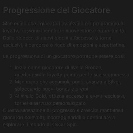
Progressione del Giocatore
Man mano che i giocatori avanzano nel programma di
loyalty, possono incontrare nuove sfide e opportunità.
Dallo sblocco di nuovi giochi all’accesso a tornei
esclusivi, il percorso è ricco di emozioni e aspettative.
La progressione di un giocatore potrebbe essere così:
Inizia come giocatore di livello Bronze,
guadagnando loyalty points per le sue scommesse
Man mano che accumula punti, avanza a Silver,
sbloccando nuovi bonus e premi
Al livello Gold, ottiene accesso a eventi esclusivi,
tornei e servizio personalizzato
Questa sensazione di progresso e crescita mantiene i
giocatori coinvolti, incoraggiandoli a continuare a
esplorare il mondo di Oscar Spin.