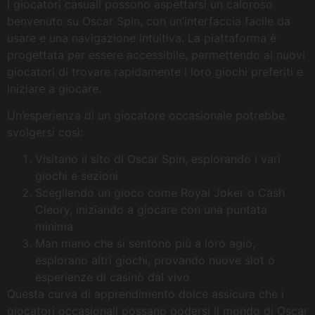
I giocatori casuali possono aspettarsi un caloroso
benvenuto su Oscar Spin, con un’interfaccia facile da
usare e una navigazione intuitiva. La piattaforma è
progettata per essere accessibile, permettendo ai nuovi
giocatori di trovare rapidamente i loro giochi preferiti e
iniziare a giocare.
Un’esperienza di un giocatore occasionale potrebbe
svolgersi così:
Visitano il sito di Oscar Spin, esplorando i vari
giochi e sezioni
Scegliendo un gioco come Royal Joker o Cash
Cleory, iniziando a giocare con una puntata
minima
Man mano che si sentono più a loro agio,
esplorano altri giochi, provando nuove slot o
esperienze di casinò dal vivo
Questa curva di apprendimento dolce assicura che i
giocatori occasionali possano godersi il mondo di Oscar