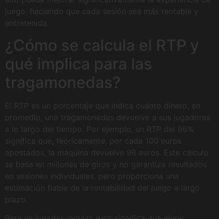
juego, haciendo que cada sesión sea más rentable y
entretenida.
¿Cómo se calcula el RTP y
qué implica para las
tragamonedas?
El RTP es un porcentaje que indica cuánto dinero, en
promedio, una tragamonedas devuelve a sus jugadores
a lo largo del tiempo. Por ejemplo, un RTP del 96%
significa que, teóricamente, por cada 100 euros
apostados, la máquina devuelve 96 euros. Este cálculo
se basa en millones de giros y no garantiza resultados
en sesiones individuales, pero proporciona una
estimación fiable de la rentabilidad del juego a largo
plazo.
Para un jugador regular, esto significa que elegir