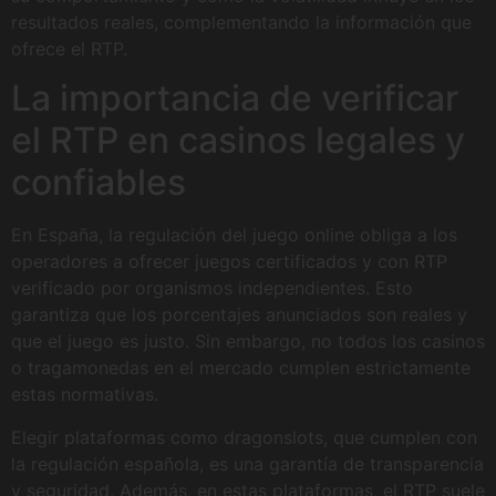
resultados reales, complementando la información que
ofrece el RTP.
La importancia de verificar
el RTP en casinos legales y
confiables
En España, la regulación del juego online obliga a los
operadores a ofrecer juegos certificados y con RTP
verificado por organismos independientes. Esto
garantiza que los porcentajes anunciados son reales y
que el juego es justo. Sin embargo, no todos los casinos
o tragamonedas en el mercado cumplen estrictamente
estas normativas.
Elegir plataformas como dragonslots, que cumplen con
la regulación española, es una garantía de transparencia
y seguridad. Además, en estas plataformas, el RTP suele