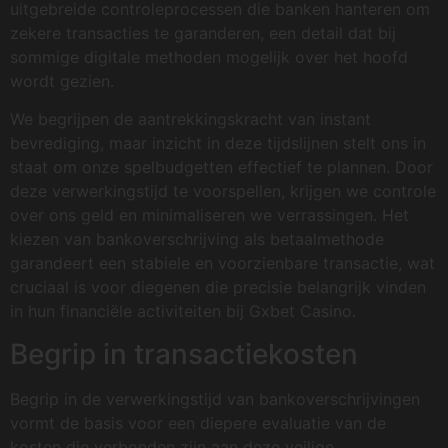
uitgebreide controleprocessen die banken hanteren om
zekere transacties te garanderen, een detail dat bij
sommige digitale methoden mogelijk over het hoofd
wordt gezien.
We begrijpen de aantrekkingskracht van instant
bevrediging, maar inzicht in deze tijdslijnen stelt ons in
staat om onze spelbudgetten effectief te plannen. Door
deze verwerkingstijd te voorspellen, krijgen we controle
over ons geld en minimaliseren we verrassingen. Het
kiezen van bankoverschrijving als betaalmethode
garandeert een stabiele en voorzienbare transactie, wat
cruciaal is voor diegenen die precisie belangrijk vinden
in hun financiële activiteiten bij Gxbet Casino.
Begrip in transactiekosten
Begrip in de verwerkingstijd van bankoverschrijvingen
vormt de basis voor een diepere evaluatie van de
kosten die verbonden zijn aan deze veilige