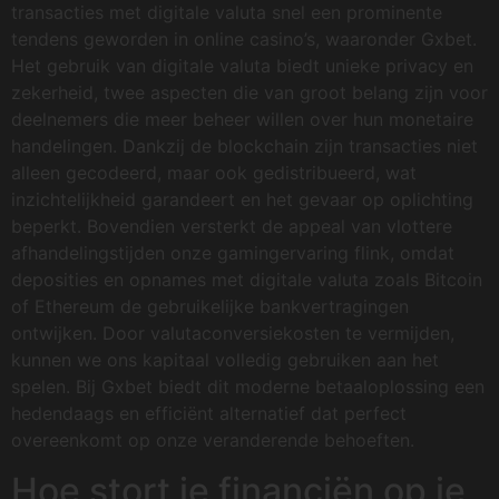
transacties met digitale valuta snel een prominente
tendens geworden in online casino’s, waaronder Gxbet.
Het gebruik van digitale valuta biedt unieke privacy en
zekerheid, twee aspecten die van groot belang zijn voor
deelnemers die meer beheer willen over hun monetaire
handelingen. Dankzij de blockchain zijn transacties niet
alleen gecodeerd, maar ook gedistribueerd, wat
inzichtelijkheid garandeert en het gevaar op oplichting
beperkt. Bovendien versterkt de appeal van vlottere
afhandelingstijden onze gamingervaring flink, omdat
deposities en opnames met digitale valuta zoals Bitcoin
of Ethereum de gebruikelijke bankvertragingen
ontwijken. Door valutaconversiekosten te vermijden,
kunnen we ons kapitaal volledig gebruiken aan het
spelen. Bij Gxbet biedt dit moderne betaaloplossing een
hedendaags en efficiënt alternatief dat perfect
overeenkomt op onze veranderende behoeften.
Hoe stort je financiën op je