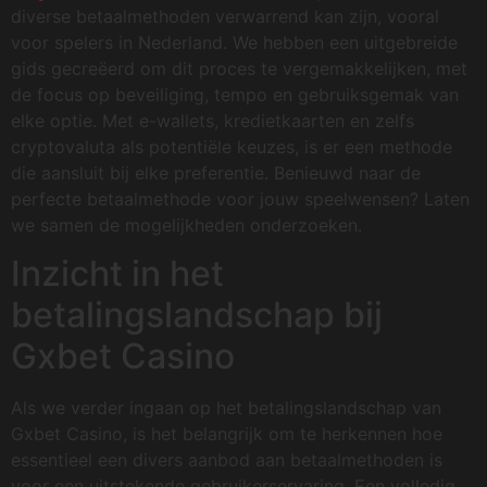
diverse betaalmethoden verwarrend kan zijn, vooral
voor spelers in Nederland. We hebben een uitgebreide
gids gecreëerd om dit proces te vergemakkelijken, met
de focus op beveiliging, tempo en gebruiksgemak van
elke optie. Met e-wallets, kredietkaarten en zelfs
cryptovaluta als potentiële keuzes, is er een methode
die aansluit bij elke preferentie. Benieuwd naar de
perfecte betaalmethode voor jouw speelwensen? Laten
we samen de mogelijkheden onderzoeken.
Inzicht in het
betalingslandschap bij
Gxbet Casino
Als we verder ingaan op het betalingslandschap van
Gxbet Casino, is het belangrijk om te herkennen hoe
essentieel een divers aanbod aan betaalmethoden is
voor een uitstekende gebruikerservaring. Een volledig