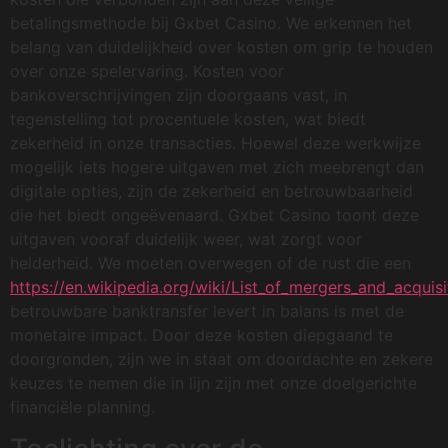
betalingsmethode bij Gxbet Casino. We erkennen het
belang van duidelijkheid over kosten om grip te houden
over onze spelervaring. Kosten voor
bankoverschrijvingen zijn doorgaans vast, in
tegenstelling tot procentuele kosten, wat biedt
zekerheid in onze transacties. Hoewel deze werkwijze
mogelijk iets hogere uitgaven met zich meebrengt dan
digitale opties, zijn de zekerheid en betrouwbaarheid
die het biedt ongeëvenaard. Gxbet Casino toont deze
uitgaven vooraf duidelijk weer, wat zorgt voor
helderheid. We moeten overwegen of de rust die een
https://en.wikipedia.org/wiki/List_of_mergers_and_acquis
betrouwbare banktransfer levert in balans is met de
monetaire impact. Door deze kosten diepgaand te
doorgronden, zijn we in staat om doordachte en zekere
keuzes te nemen die in lijn zijn met onze doelgerichte
financiële planning.