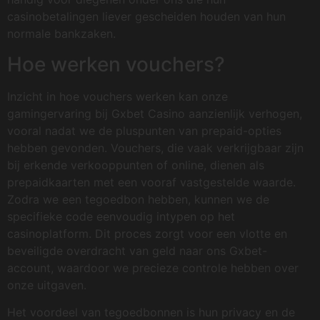
casinobetalingen liever gescheiden houden van hun
normale bankzaken.
Hoe werken vouchers?
Inzicht in hoe vouchers werken kan onze
gamingervaring bij Gxbet Casino aanzienlijk verhogen,
vooral nadat we de pluspunten van prepaid-opties
hebben gevonden. Vouchers, die vaak verkrijgbaar zijn
bij erkende verkooppunten of online, dienen als
prepaidkaarten met een vooraf vastgestelde waarde.
Zodra we een tegoedbon hebben, kunnen we de
specifieke code eenvoudig intypen op het
casinoplatform. Dit proces zorgt voor een vlotte en
beveiligde overdracht van geld naar ons Gxbet-
account, waardoor we precieze controle hebben over
onze uitgaven.
Het voordeel van tegoedbonnen is hun privacy en de