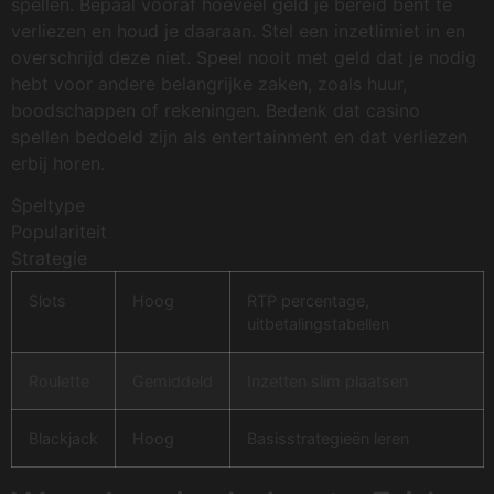
spellen. Bepaal vooraf hoeveel geld je bereid bent te
verliezen en houd je daaraan. Stel een inzetlimiet in en
overschrijd deze niet. Speel nooit met geld dat je nodig
hebt voor andere belangrijke zaken, zoals huur,
boodschappen of rekeningen. Bedenk dat casino
spellen bedoeld zijn als entertainment en dat verliezen
erbij horen.
Speltype
Populariteit
Strategie
Slots
Hoog
RTP percentage,
uitbetalingstabellen
Roulette
Gemiddeld
Inzetten slim plaatsen
Blackjack
Hoog
Basisstrategieën leren