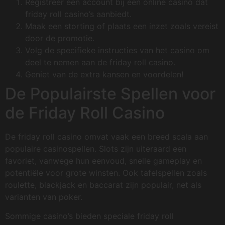
Registreer een account bij een online casino dat
friday roll casino’s aanbiedt.
Maak een storting of plaats een inzet zoals vereist
door de promotie.
Volg de specifieke instructies van het casino om
deel te nemen aan de friday roll casino.
Geniet van de extra kansen en voordelen!
De Populairste Spellen voor
de Friday Roll Casino
De friday roll casino omvat vaak een breed scala aan
populaire casinospellen. Slots zijn uiteraard een
favoriet, vanwege hun eenvoud, snelle gameplay en
potentiële voor grote winsten. Ook tafelspellen zoals
roulette, blackjack en baccarat zijn populair, net als
varianten van poker.
Sommige casino’s bieden speciale friday roll