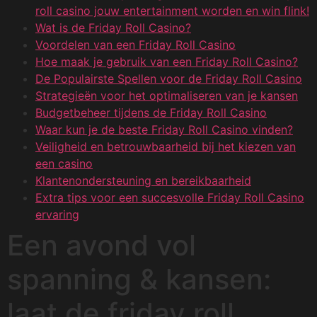
roll casino jouw entertainment worden en win flink!
Wat is de Friday Roll Casino?
Voordelen van een Friday Roll Casino
Hoe maak je gebruik van een Friday Roll Casino?
De Populairste Spellen voor de Friday Roll Casino
Strategieën voor het optimaliseren van je kansen
Budgetbeheer tijdens de Friday Roll Casino
Waar kun je de beste Friday Roll Casino vinden?
Veiligheid en betrouwbaarheid bij het kiezen van
een casino
Klantenondersteuning en bereikbaarheid
Extra tips voor een succesvolle Friday Roll Casino
ervaring
Een avond vol
spanning & kansen:
laat de friday roll