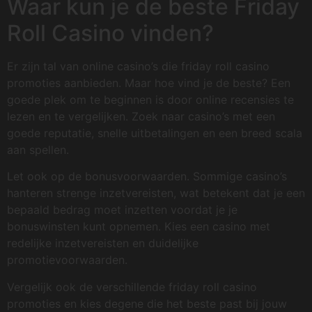
Waar kun je de beste Friday
Roll Casino vinden?
Er zijn tal van online casino’s die friday roll casino
promoties aanbieden. Maar hoe vind je de beste? Een
goede plek om te beginnen is door online recensies te
lezen en te vergelijken. Zoek naar casino’s met een
goede reputatie, snelle uitbetalingen en een breed scala
aan spellen.
Let ook op de bonusvoorwaarden. Sommige casino’s
hanteren strenge inzetvereisten, wat betekent dat je een
bepaald bedrag moet inzetten voordat je je
bonuswinsten kunt opnemen. Kies een casino met
redelijke inzetvereisten en duidelijke
promotievoorwaarden.
Vergelijk ook de verschillende friday roll casino
promoties en kies degene die het beste past bij jouw