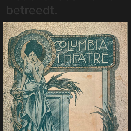
betreedt.