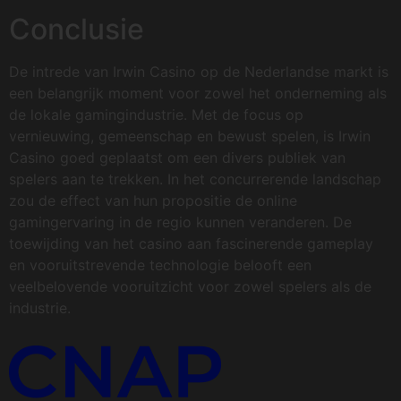
Conclusie
De intrede van Irwin Casino op de Nederlandse markt is
een belangrijk moment voor zowel het onderneming als
de lokale gamingindustrie. Met de focus op
vernieuwing, gemeenschap en bewust spelen, is Irwin
Casino goed geplaatst om een divers publiek van
spelers aan te trekken. In het concurrerende landschap
zou de effect van hun propositie de online
gamingervaring in de regio kunnen veranderen. De
toewijding van het casino aan fascinerende gameplay
en vooruitstrevende technologie belooft een
veelbelovende vooruitzicht voor zowel spelers als de
industrie.