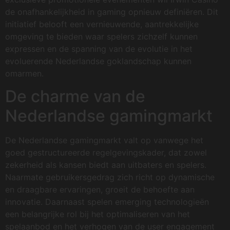
de onafhankelijkheid in gaming opnieuw definiëren. Dit
initiatief belooft een vernieuwende, aantrekkelijke
omgeving te bieden waar spelers zichzelf kunnen
expressen en de spanning van de evolutie in het
evoluerende Nederlandse goklandschap kunnen
omarmen.
De charme van de
Nederlandse gamingmarkt
De Nederlandse gamingmarkt valt op vanwege het
goed gestructureerde regelgevingskader, dat zowel
zekerheid als kansen biedt aan uitbaters en spelers.
Naarmate gebruikersgedrag zich richt op dynamische
en draagbare ervaringen, groeit de behoefte aan
innovatie. Daarnaast spelen emerging technologieën
een belangrijke rol bij het optimaliseren van het
spelaanbod en het verhogen van de user engagement