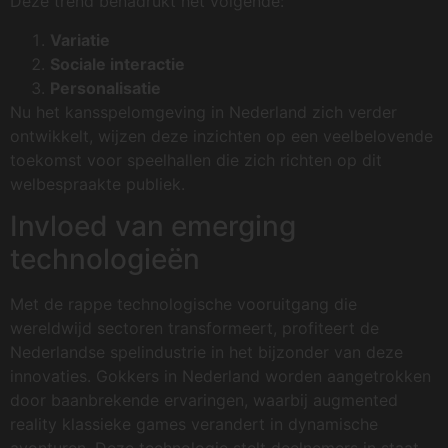
Deze trend benadrukt het volgende:
Variatie
Sociale interactie
Personalisatie
Nu het kansspelomgeving in Nederland zich verder
ontwikkelt, wijzen deze inzichten op een veelbelovende
toekomst voor speelhallen die zich richten op dit
welbespraakte publiek.
Invloed van emerging
technologieën
Met de rappe technologische vooruitgang die
wereldwijd sectoren transformeert, profiteert de
Nederlandse spelindustrie in het bijzonder van deze
innovaties. Gokkers in Nederland worden aangetrokken
door baanbrekende ervaringen, waarbij augmented
reality klassieke games verandert in dynamische