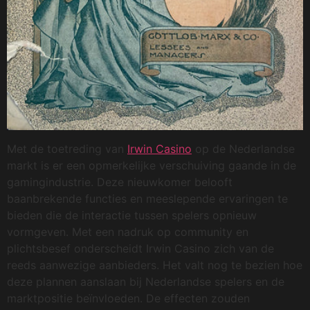
Met de toetreding van
Irwin Casino
op de Nederlandse
markt is er een opmerkelijke verschuiving gaande in de
gamingindustrie. Deze nieuwkomer belooft
baanbrekende functies en meeslepende ervaringen te
bieden die de interactie tussen spelers opnieuw
vormgeven. Met een nadruk op community en
plichtsbesef onderscheidt Irwin Casino zich van de
reeds aanwezige aanbieders. Het valt nog te bezien hoe
deze plannen aanslaan bij Nederlandse spelers en de
marktpositie beïnvloeden. De effecten zouden