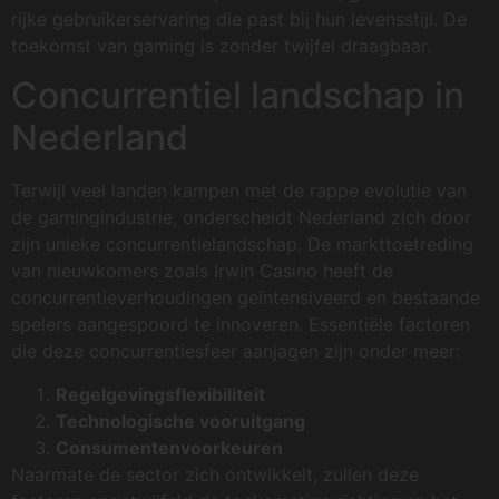
rijke gebruikerservaring die past bij hun levensstijl. De
toekomst van gaming is zonder twijfel draagbaar.
Concurrentiel landschap in
Nederland
Terwijl veel landen kampen met de rappe evolutie van
de gamingindustrie, onderscheidt Nederland zich door
zijn unieke concurrentielandschap. De markttoetreding
van nieuwkomers zoals Irwin Casino heeft de
concurrentieverhoudingen geïntensiveerd en bestaande
spelers aangespoord te innoveren. Essentiële factoren
die deze concurrentiesfeer aanjagen zijn onder meer:
Regelgevingsflexibiliteit
Technologische vooruitgang
Consumentenvoorkeuren
Naarmate de sector zich ontwikkelt, zullen deze