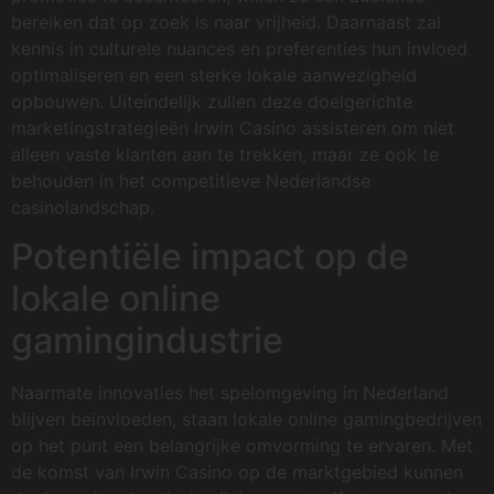
bereiken dat op zoek is naar vrijheid. Daarnaast zal
kennis in culturele nuances en preferenties hun invloed
optimaliseren en een sterke lokale aanwezigheid
opbouwen. Uiteindelijk zullen deze doelgerichte
marketingstrategieën Irwin Casino assisteren om niet
alleen vaste klanten aan te trekken, maar ze ook te
behouden in het competitieve Nederlandse
casinolandschap.
Potentiële impact op de
lokale online
gamingindustrie
Naarmate innovaties het spelomgeving in Nederland
blijven beïnvloeden, staan lokale online gamingbedrijven
op het punt een belangrijke omvorming te ervaren. Met
de komst van Irwin Casino op de marktgebied kunnen