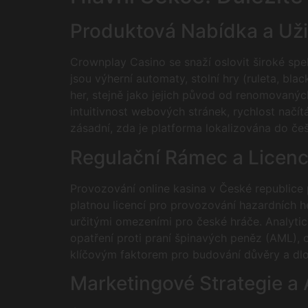
Produktová Nabídka a Už
Crownplay Casino se snaží oslovit široké spe
jsou výherní automaty, stolní hry (ruleta, bla
her, stejně jako jejich původ od renomovanýc
intuitivnost webových stránek, rychlost načít
zásadní, zda je platforma lokalizována do če
Regulační Rámec a Licen
Provozování online kasina v České republice 
platnou licencí pro provozování hazardních h
určitými omezeními pro české hráče. Analyti
opatření proti praní špinavých peněz (AML), 
klíčovým faktorem pro budování důvěry a dlo
Marketingové Strategie a