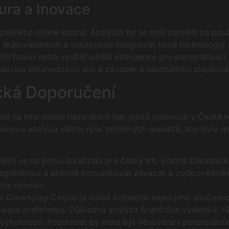
ura a Inovace
pěšného online kasina. Analytici by se měli zaměřit na použ
 škálovatelnosti a schopnosti integrovat nové technologie a
ích funkcí nebo využití umělé inteligence pro personalizac
gnalizuje dlouhodobou vizi a závazek k neustálému zlepšová
ická Doporučení
t na trhu online hazardních her, jehož potenciál v České re
ubkovou analýzu všech výše zmíněných aspektů, aby bylo m
ěřit se na plnou lokalizaci pro český trh, včetně zákaznic
 legislativou a aktivně komunikovat závazek k zodpovědnému
nční výhodu.
í Crownplay Casino je nutné zohlednit nejen jeho současno
telské preference. Důkladná analýza finančních výsledků, r
ýkonnosti. Pozornost by měla být věnována i potenciálním 