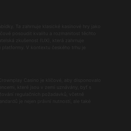
bídky. Ta zahrnuje klasické kasinové hry jako
klíčové posoudit kvalitu a rozmanitost těchto
telská zkušenost (UX), která zahrnuje
u platformy. V kontextu českého trhu je
 Crownplay Casino je klíčové, aby disponovalo
encemi, které jsou v zemi uznávány, byť s
ržování regulačních požadavků, včetně
dardů je nejen právní nutností, ale také