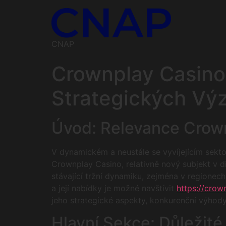
CNAP
Crownplay Casino:
Strategických Vý
Úvod: Relevance Crown
V dynamickém a neustále se vyvíjejícím sekto
Crownplay Casino, relativně nový subjekt v d
stávající tržní dynamiku, zejména v regionech 
a její nabídky je možné navštívit
https://crow
jeho strategické aspekty, konkurenční výhody
Hlavní Sekce: Důležit