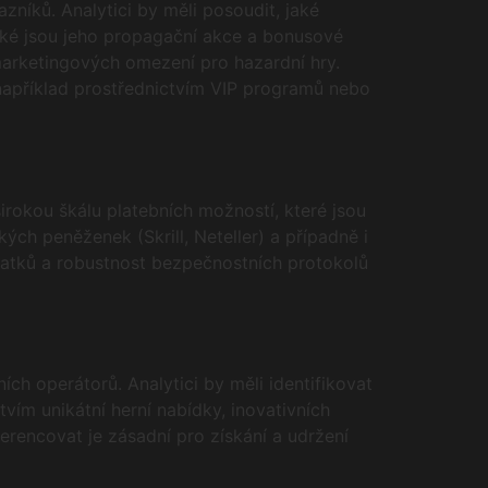
zníků. Analytici by měli posoudit, jaké
jaké jsou jeho propagační akce a bonusové
 marketingových omezení pro hazardní hry.
, například prostřednictvím VIP programů nebo
rokou škálu platebních možností, které jsou
ých peněženek (Skrill, Neteller) a případně i
platků a robustnost bezpečnostních protokolů
ch operátorů. Analytici by měli identifikovat
vím unikátní herní nabídky, inovativních
erencovat je zásadní pro získání a udržení