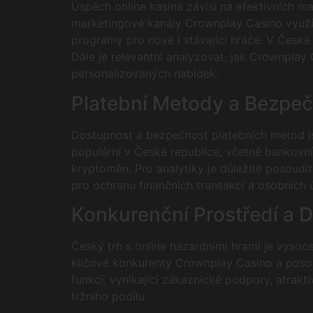
Úspěch online kasina závisí na efektivních ma
marketingové kanály Crownplay Casino využívá
programy pro nové i stávající hráče. V České 
Dále je relevantní analyzovat, jak Crownplay 
personalizovaných nabídek.
Platební Metody a Bezpeč
Dostupnost a bezpečnost platebních metod js
populární v České republice, včetně bankovníc
kryptoměn. Pro analytiky je důležité posoudi
pro ochranu finančních transakcí a osobních ú
Konkurenční Prostředí a D
Český trh s online hazardními hrami je vysoc
klíčové konkurenty Crownplay Casino a posoudi
funkcí, vynikající zákaznické podpory, atrakt
tržního podílu.