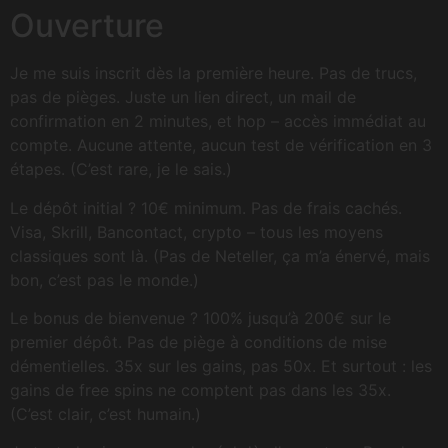
Ouverture
Je me suis inscrit dès la première heure. Pas de trucs,
pas de pièges. Juste un lien direct, un mail de
confirmation en 2 minutes, et hop – accès immédiat au
compte. Aucune attente, aucun test de vérification en 3
étapes. (C’est rare, je le sais.)
Le dépôt initial ? 10€ minimum. Pas de frais cachés.
Visa, Skrill, Bancontact, crypto – tous les moyens
classiques sont là. (Pas de Neteller, ça m’a énervé, mais
bon, c’est pas le monde.)
Le bonus de bienvenue ? 100% jusqu’à 200€ sur le
premier dépôt. Pas de piège à conditions de mise
démentielles. 35x sur les gains, pas 50x. Et surtout : les
gains de free spins ne comptent pas dans les 35x.
(C’est clair, c’est humain.)