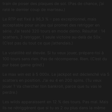
train de poser des plaques de sol. (Pas de chance, j’ai
raté le dernier coup de marteau.)
Le RTP est fixé à 96,3 % – pas exceptionnel, mais
acceptable pour un jeu qui promet des retrigger en
série. J’ai testé 320 tours en mode démo. Résultat : 14
scatters, 3 retrigger, 1 seule victoire au-delà de 50x.
(C’est pas du tout ce que j’attendais.)
La volatilité est élevée. Si tu veux jouer, prépare-toi à
100 tours sans rien. Pas de récompense. Rien. (C’est du
pur base game grind.)
Le max win est à 5 000x. Le jackpot est déclenché via 5
scatters en position. J’ai eu 4 en 200 spins. (Tu veux
jouer ? Va chercher ton bankroll, parce que tu vas le
perdre.)
Les wilds apparaissent en 12 % des tours. Pas mal. Mais
ils ne rétriggèrent que si tu as 2 ou plus dans la même