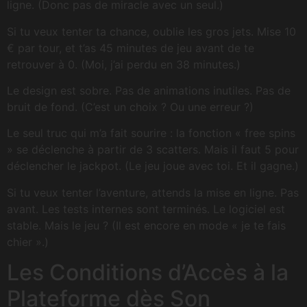
ligne. (Donc pas de miracle avec un seul.)
Si tu veux tenter ta chance, oublie les gros jets. Mise 10
€ par tour, et t’as 45 minutes de jeu avant de te
retrouver à 0. (Moi, j’ai perdu en 38 minutes.)
Le design est sobre. Pas de animations inutiles. Pas de
bruit de fond. (C’est un choix ? Ou une erreur ?)
Le seul truc qui m’a fait sourire : la fonction « free spins
» se déclenche à partir de 3 scatters. Mais il faut 5 pour
déclencher le jackpot. (Le jeu joue avec toi. Et il gagne.)
Si tu veux tenter l’aventure, attends la mise en ligne. Pas
avant. Les tests internes sont terminés. Le logiciel est
stable. Mais le jeu ? (Il est encore en mode « je te fais
chier ».)
Les Conditions d’Accès à la
Plateforme dès Son