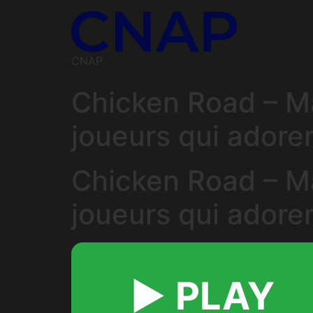
CNAP
Chicken Road – Ma
joueurs qui adoren
Chicken Road – Ma
joueurs qui adoren
▶️ PLAY