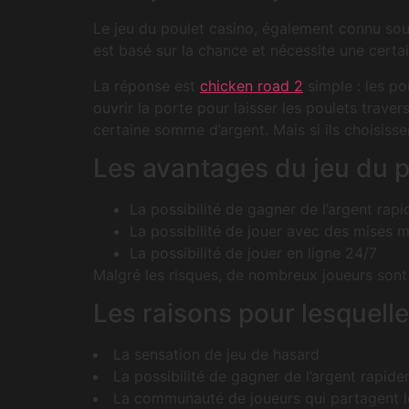
Le jeu du poulet casino, également connu sous
est basé sur la chance et nécessite une certai
La réponse est
chicken road 2
simple : les po
ouvrir la porte pour laisser les poulets travers
certaine somme d’argent. Mais si ils choisissen
Les avantages du jeu du p
La possibilité de gagner de l’argent rap
La possibilité de jouer avec des mises 
La possibilité de jouer en ligne 24/7
Malgré les risques, de nombreux joueurs sont a
Les raisons pour lesquelle
La sensation de jeu de hasard
La possibilité de gagner de l’argent rapid
La communauté de joueurs qui partagent le