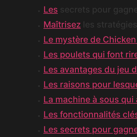
Les
secrets pour gagne
Maîtrisez
les stratégie
Le mystère de Chicke
Les poulets qui font rir
Les avantages du jeu d
Les raisons pour lesque
La machine à sous qui 
Les fonctionnalités clé
Les secrets pour gagn