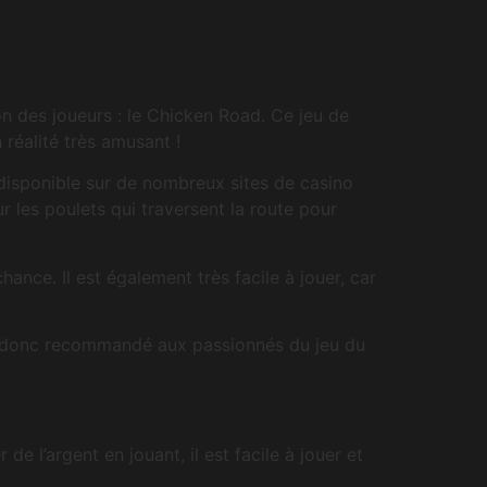
ion des joueurs : le Chicken Road. Ce jeu de
 réalité très amusant !
 disponible sur de nombreux sites de casino
ur les poulets qui traversent la route pour
ance. Il est également très facile à jouer, car
est donc recommandé aux passionnés du jeu du
e l’argent en jouant, il est facile à jouer et