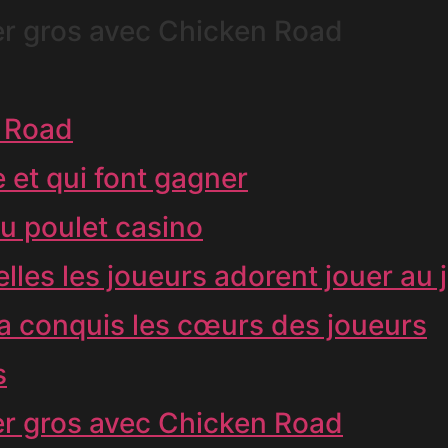
r gros avec Chicken Road
s
n Road
e et qui font gagner
u poulet casino
lles les joueurs adorent jouer au 
a conquis les cœurs des joueurs
s
er gros avec Chicken Road