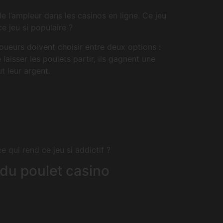
 l’ampleur dans les casinos en ligne. Ce jeu
e jeu si populaire ?
 joueurs doivent choisir entre deux options :
e laisser les poulets partir, ils gagnent une
t leur argent.
 qui rend ce jeu si addictif ?
 du poulet casino