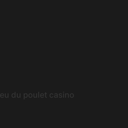
jeu du poulet casino