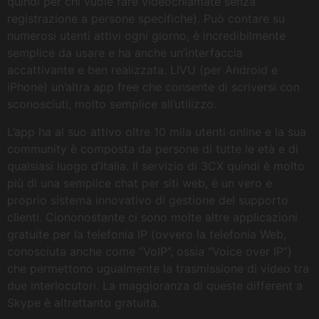
quindi per chi vuole fare videochiamate senza
registrazione a persone specifiche). Può contare su
numerosi utenti attivi ogni giorno, è incredibilmente
semplice da usare e ha anche un’interfaccia
accattivante e ben realizzata. LIVU (per Android e
iPhone) un’altra app free che consente di scriversi con
sconosciuti, molto semplice all’utilizzo.
L’app ha al suo attivo oltre 10 mila utenti online e la sua
community è composta da persone di tutte le età e di
qualsiasi luogo d’Italia. Il servizio di 3CX quindi è molto
più di una semplice chat per siti web, è un vero e
proprio sistema innovativo di gestione del supporto
clienti. Ciononostante ci sono molte altre applicazioni
gratuite per la telefonia IP (ovvero la telefonia Web,
conosciuta anche come “VoIP”, ossia “Voice over IP”)
che permettono ugualmente la trasmissione di video tra
due interlocutori. La maggioranza di queste different a
Skype è altrettanto gratuita.