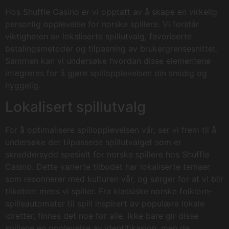
Hos Shuffle Casino er vi opptatt av å skape en virkelig
personlig opplevelse for norske spillere. Vi forstår
viktigheten av lokaliserte spillutvalg, favoriserte
betalingsmetoder og tilpasning av brukergrensesnittet.
Sammen kan vi undersøke hvordan disse elementene
integreres for å gjøre spillopplevelsen din smidig og
hyggelig.
Lokalisert spillutvalg
For å optimalisere spillopplevelsen vår, ser vi frem til å
undersøke det tilpassede spillutvalget som er
skreddersydd spesielt for norske spillere hos Shuffle
Casino. Dette varierte tilbudet har lokaliserte temaer
som resonnerer med kulturen vår, og sørger for at vi blir
tilkoblet mens vi spiller. Fra klassiske norske folklore-
spilleautomater til spill inspirert av populære lokale
idretter, finnes det noe for alle. Ikke bare gir disse
spillene en opplevelse av identifikasjon, men de