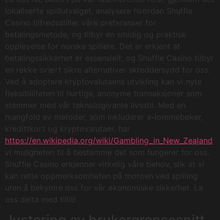
lokaliserte spillutvalget, analysere hvordan Shuffle
Casino tilfredsstiller våre preferanser for
betalingsmetode, og tilbyr en smidig og praktisk
opplevelse for norske spillere. Det er erkjent at
betalingssikkerhet er essensielt, og Shuffle Casino tilbyr
en rekke svært sikre alternativer skreddersydd for oss.
Ved å adoptere kryptovalutaens utvikling kan vi nyte
fleksibiliteten til hurtige, anonyme transaksjoner som
stemmer med vår teknologivante livsstil. Med en
mangfold av metoder, som inkluderer e-lommebøker,
kredittkort og kryptovalutaer, har
https://en.wikipedia.org/wiki/Gambling_in_New_Zealand
vi muligheten til å bestemme det som fungerer for oss.
Shuffle Casino erkjenner virkelig våre behov, slik at vi
kan rette oppmerksomheten på moroen ved spilling
uten å bekymre oss for vår økonomiske sikkerhet. La
oss delta med tillit!