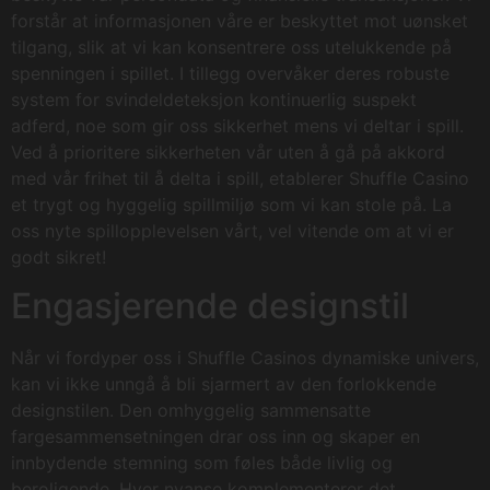
forstår at informasjonen våre er beskyttet mot uønsket
tilgang, slik at vi kan konsentrere oss utelukkende på
spenningen i spillet. I tillegg overvåker deres robuste
system for svindeldeteksjon kontinuerlig suspekt
adferd, noe som gir oss sikkerhet mens vi deltar i spill.
Ved å prioritere sikkerheten vår uten å gå på akkord
med vår frihet til å delta i spill, etablerer Shuffle Casino
et trygt og hyggelig spillmiljø som vi kan stole på. La
oss nyte spillopplevelsen vårt, vel vitende om at vi er
godt sikret!
Engasjerende designstil
Når vi fordyper oss i Shuffle Casinos dynamiske univers,
kan vi ikke unngå å bli sjarmert av den forlokkende
designstilen. Den omhyggelig sammensatte
fargesammensetningen drar oss inn og skaper en
innbydende stemning som føles både livlig og
beroligende. Hver nyanse komplementerer det