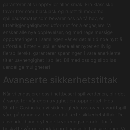
garanterer at vi oppfyller alles smak. Fra klassiske
favoritter som blackjack og rulett til moderne
spilleautomater som bevarer oss på tå hev, er
titteltilgjengeligheten utformet for å engasjere. Vi
ønsker alle nye opplevelser, og med regelmessige
oppdateringer til samlingen vår er det alltid noe nytt å
utforske. Enten vi spiller alene eller nyter en livlig
flerspillerøkt, garanterer spenningen i våre anerkjente
titler uavhengighet i spillet. Bli med oss og slipp løs
uendelige muligheter!
Avanserte sikkerhetstiltak
Når vi engasjerer oss i nettbasert spillverdenen, blir det
å sørge for vår egen trygghet en topprioritet. Hos
Shuffle Casino kan vi sikkert glede oss over favorittspill
våre på grunn av deres sofistikerte sikkerhetstiltak. De
anvender banebrytende krypteringsmetoder for å
beskytte vår persondata og finansielle transaksjoner. Vi