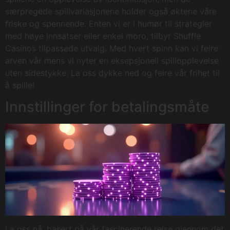
særpregede spillvariasjonene holder også øktene våre
friske og spennende. Enten vi er i humør til strategier
med høye innsatser eller enkel moro, tilbyr Shuffle
Casinos tilpassede utvalg. Med hvert spinn kan vi feire
arven vår mens vi nyter en eksepsjonell spillopplevelse
uten sidestykke. La oss dykke ned og feire vår frihet til
å spille!
Innstillinger for betalingsmåte
La oss nå, basert på vår fascinerende reise gjennom det