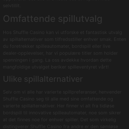
selvtillit.
Omfattende spillutvalg
Hos Shuffle Casino kan vi utforske et fantastisk utvalg
av spillalternativer som tilfredsstiller enhver smak. Enten
du foretrekker spilleautomater, bordspill eller live
dealer-opplevelser, har vi populære titler som holder
spenningen i gang. La oss avdekke hvordan dette
mangfoldige utvalget beriker spilleventyret vårt!
Ulike spillalternativer
Selv om vi alle har varierte spillpreferanser, henvender
Shuffle Casino seg til alle med sine omfattende og
varierte spillalternativer. Her finner vi alt fra tidløse
bordspill til innovative spilleautomater, noe som sikrer
at det finnes noe for enhver spiller. Det som virkelig
distingverer Shuffle Casino fra andre er den sømløse