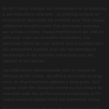
Au NV Casino, marquer son anniversaire ne se limite pas
à des distinctions spéciales : un planning complet en
occasions et spectacles est présenté pour faire chaque
célébration exceptionnelle. Des spectacles musicaux
aux soirées à thème, chaque manifestation est créé sur
taille pour créer des souvenirs inoubliables. Les
personnes fêtant leur jour spécial sont accueillies dans
une atmosphère joyeuse, avec des représentations
enchanteurs et des activités interactives pour les
captiver et les fasciner.
Les célébrations personnalisées sont la marque de
fabrique du NV Casino, qui offre à ses invités un large
choix de divertissements adaptés à leurs goûts. Qu’il
s’agisse d’une fête dansante animée ou d’un instant de
relaxation avec des performances acoustiques, le NV
Casino assure à chaque invité une expérience unique.
Des compétitions et des jeux divertissants ajoutent à