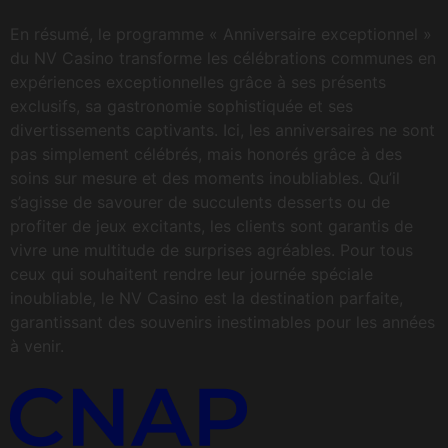
l’impression d’être un gagnant.
De plus, les invités peuvent profiter de services
personnalisés conçus pour agrémenter leur célébration.
Qu’il s’agisse de retenir une table de jeux privée ou de
déguster des cocktails offerts, les options sont
nombreuses. Organiser une fête en groupe permet aux
amis et à la famille de vivre un moment convivial et
festif, rendant ainsi l’expérience encore plus inoubliable.
Pour clôturer les festivités, les invités pourront profiter
des luxueuses options de restauration du casino.
Cuisine élégante et desserts à couper le souffle :
chaque anniversaire devient un événement inoubliable.
En bref, NV Casino métamorphose les anniversaires en
une aventure dynamique et impérissable qui ne
manquera pas d’éblouir.