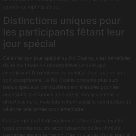
souvenirs impérissables.
Distinctions uniques pour
les participants fêtant leur
jour spécial
Célébrer son jour spécial au NV Casino, c’est bénéficier
d’une multitude de récompenses uniques qui
enrichissent l’expérience de gaming. Pour que ce jour
soit exceptionnel, le NV Casino présente plusieurs
bonus spéciaux particulièrement élaborés pour les
occasions. Ces bonus améliorent non seulement le
divertissement, mais intensifient aussi la satisfaction de
célébrer une année supplémentaire.
Les joueurs profitent également d’avantages loyauté
supplémentaires, en reconnaissance de leur fidélité
perpétuel envers le casino. Ces privilèges d’jour spécial