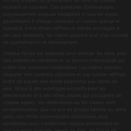
moment un souvenir. Ces aventures d’anniversaire
soigneusement conçues s’adaptent à tous les styles,
garantissant à chaque célébrant un instant spécial et
apprécié. Entre dîners raffinés et entrée privilégiée à
des jeux amusants, les clients peuvent jouir d’un cocktail
de sophistication et d’amusement.
Chaque forfait est élaborée pour stimuler les sens, avec
des ambiances vibrantes et un service individualisé qui
créent des souvenirs inoubliables. Les clients peuvent
déguster des cocktails signature et une cuisine raffinée
avant de passer une soirée palpitante aux tables de
jeux. Grâce à des avantages exclusifs pour les
anniversaires et à des hôtes dédiés qui s’occupent de
chaque aspect, les célébrations au NV Casino sont
exceptionnelles. Que ce soit en groupe familial ou entre
amis, ces offres d’anniversaire distinctives sont
excellentes pour transformer chaque anniversaire en
une occasion spéciale, rempli de rires, de joie et de