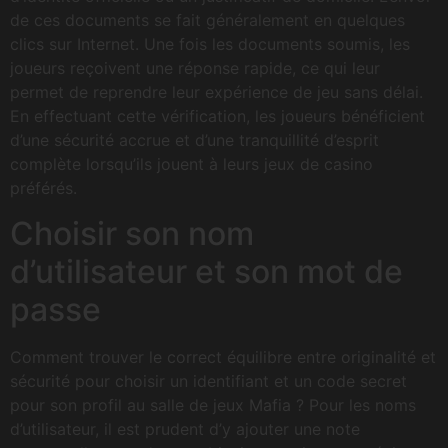
de ces documents se fait généralement en quelques
clics sur Internet. Une fois les documents soumis, les
joueurs reçoivent une réponse rapide, ce qui leur
permet de reprendre leur expérience de jeu sans délai.
En effectuant cette vérification, les joueurs bénéficient
d’une sécurité accrue et d’une tranquillité d’esprit
complète lorsqu’ils jouent à leurs jeux de casino
préférés.
Choisir son nom
d’utilisateur et son mot de
passe
Comment trouver le correct équilibre entre originalité et
sécurité pour choisir un identifiant et un code secret
pour son profil au salle de jeux Mafia ? Pour les noms
d’utilisateur, il est prudent d’y ajouter une note