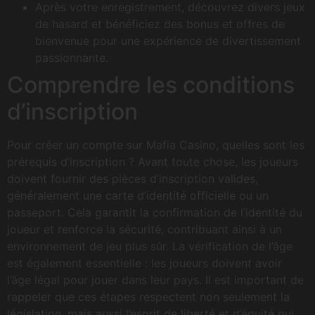
Après votre enregistrement, découvrez divers jeux
de hasard et bénéficiez des bonus et offres de
bienvenue pour une expérience de divertissement
passionnante.
Comprendre les conditions
d’inscription
Pour créer un compte sur Mafia Casino, quelles sont les
prérequis d’inscription ? Avant toute chose, les joueurs
doivent fournir des pièces d’inscription valides,
généralement une carte d’identité officielle ou un
passeport. Cela garantit la confirmation de l’identité du
joueur et renforce la sécurité, contribuant ainsi à un
environnement de jeu plus sûr. La vérification de l’âge
est également essentielle : les joueurs doivent avoir
l’âge légal pour jouer dans leur pays. Il est important de
rappeler que ces étapes respectent non seulement la
législation, mais aussi l’esprit de liberté et d’équité qui