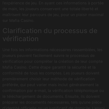
l’expérience de jeu. En ayant ces informations à portée
de main, les joueurs conservent une totale liberté et
maîtrisent leur parcours de jeu, pour un plaisir maximal
sur Mafia Casino.
Clarification du processus de
vérification
Une fois les informations nécessaires rassemblées, les
joueurs peuvent facilement suivre le processus de
vérification pour compléter la création de leur compte
Mafia Casino. Cette étape garantit la sécurité et la
conformité de tous les comptes. Les joueurs doivent
premièrement choisir leur méthode de vérification
préférée, qui peut varier mais inclut généralement la
confirmation par e-mail, la vérification téléphonique ou
le téléchargement de documents. Ensuite, ils doivent
préparer les documents nécessaires, tels qu’une pièce
d’identité officielle ou un justificatif de domicile. L’envoi