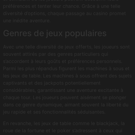
préférences et tenter leur chance. Grâce à une telle
diversité d’options, chaque passage au casino promet
une inédite aventure.
Genres de jeux populaires
Avec une telle diversité de jeux offerts, les joueurs sont
souvent attirés par des genres particuliers qui
s’accordent à leurs goûts et préférences personnels.
Parmi les plus répandus figurent les machines à sous et
les jeux de table. Les machines à sous offrent des sujets
captivants et des jackpots potentiellement
considérables, garantissant une aventure excitante à
chaque tour. Les joueurs peuvent aisément se plonger
dans ce genre dynamique, aimant souvent la liberté du
jeu rapide et ses fonctionnalités séduisantes.
En revanche, les jeux de table comme le blackjack, la
roue de la fortune et le poker s’adressent à ceux qui