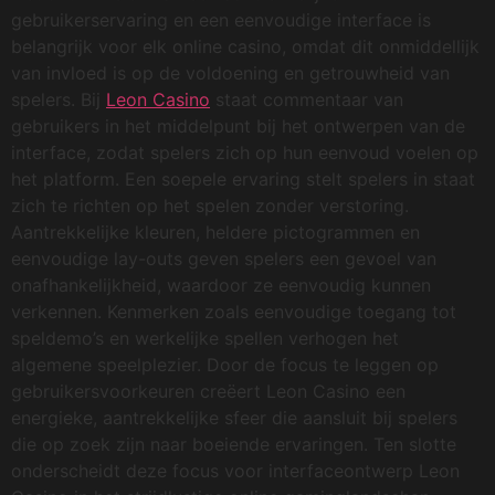
gebruikerservaring en een eenvoudige interface is
belangrijk voor elk online casino, omdat dit onmiddellijk
van invloed is op de voldoening en getrouwheid van
spelers. Bij
Leon Casino
staat commentaar van
gebruikers in het middelpunt bij het ontwerpen van de
interface, zodat spelers zich op hun eenvoud voelen op
het platform. Een soepele ervaring stelt spelers in staat
zich te richten op het spelen zonder verstoring.
Aantrekkelijke kleuren, heldere pictogrammen en
eenvoudige lay-outs geven spelers een gevoel van
onafhankelijkheid, waardoor ze eenvoudig kunnen
verkennen. Kenmerken zoals eenvoudige toegang tot
speldemo’s en werkelijke spellen verhogen het
algemene speelplezier. Door de focus te leggen op
gebruikersvoorkeuren creëert Leon Casino een
energieke, aantrekkelijke sfeer die aansluit bij spelers
die op zoek zijn naar boeiende ervaringen. Ten slotte
onderscheidt deze focus voor interfaceontwerp Leon