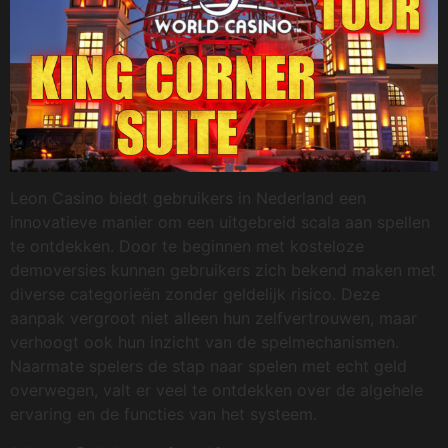
Leon Casino biedt gebruikers in Nederland een
innovatieve manier om een uitgebreid scala aan spellen
te ontdekken. Door te beginnen met kosteloze
demoversies kunnen gebruikers zich bekend maken met
diverse categorieën zonder geldelijk risico. Deze
aanpak vergroot niet alleen hun zelfvertrouwen, maar
verhoogt ook hun inzicht van de spelmechanismen.
Naarmate spelers de stap naar spelen met echt geld
overwegen, valt er veel te ontdekken over de algehele
ervaring en de functies van het systeem.