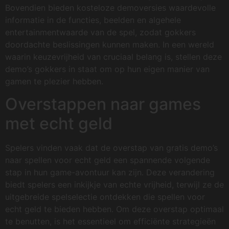
Bovendien bieden kosteloze demoversies waardevolle
informatie in de functies, beelden en algehele
entertainmentwaarde van de spel, zodat gokkers
doordachte beslissingen kunnen maken. In een wereld
waarin keuzevrijheid van cruciaal belang is, stellen deze
demo’s gokkers in staat om op hun eigen manier van
gamen te plezier hebben.
Overstappen naar games
met echt geld
Spelers vinden vaak dat de overstap van gratis demo’s
naar spellen voor echt geld een spannende volgende
stap in hun game-avontuur kan zijn. Deze verandering
biedt spelers een inkijkje van echte vrijheid, terwijl ze de
uitgebreide spelselectie ontdekken die spellen voor
echt geld te bieden hebben. Om deze overstap optimaal
te benutten, is het essentieel om efficiënte strategieën