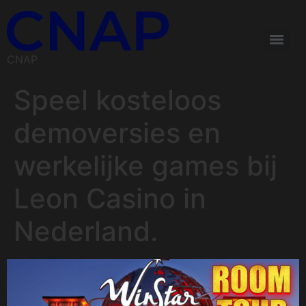
CNAP
Speel kosteloos
demoversies en
werkelijke games bij
Leon Casino in
Nederland.