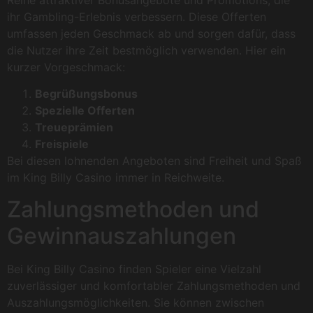
ihr Gambling-Erlebnis verbessern. Diese Offerten
umfassen jeden Geschmack ab und sorgen dafür, dass
die Nutzer ihre Zeit bestmöglich verwenden. Hier ein
kurzer Vorgeschmack:
Begrüßungsbonus
Spezielle Offerten
Treueprämien
Freispiele
Bei diesen lohnenden Angeboten sind Freiheit und Spaß
im King Billy Casino immer in Reichweite.
Zahlungsmethoden und
Gewinnauszahlungen
Bei King Billy Casino finden Spieler eine Vielzahl
zuverlässiger und komfortabler Zahlungsmethoden und
Auszahlungsmöglichkeiten. Sie können zwischen