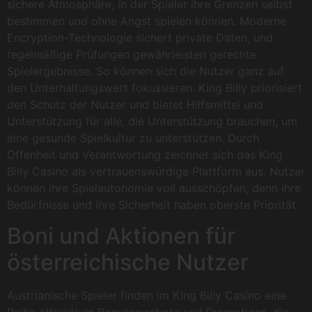
sichere Atmosphäre, in der Spieler ihre Grenzen selbst
bestimmen und ohne Angst spielen können. Moderne
Encryption-Technologie sichert private Daten, und
regelmäßige Prüfungen gewährleisten gerechte
Spielergebnisse. So können sich die Nutzer ganz auf
den Unterhaltungswert fokussieren. King Billy priorisiert
den Schutz der Nutzer und bietet Hilfsmittel und
Unterstützung für alle, die Unterstützung brauchen, um
eine gesunde Spielkultur zu unterstützen. Durch
Offenheit und Verantwortung zeichnet sich das King
Billy Casino als vertrauenswürdige Plattform aus. Nutzer
können ihre Spielautonomie voll ausschöpfen, denn ihre
Bedürfnisse und ihre Sicherheit haben oberste Priorität.
Boni und Aktionen für
österreichische Nutzer
Austrianische Spieler finden im King Billy Casino eine
Reihe attraktiver Bonusangebote und Promotions, die