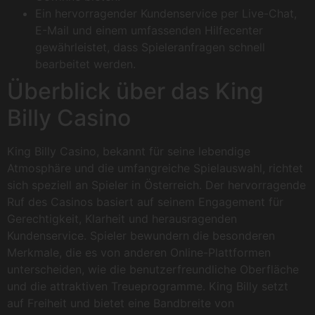
Ein hervorragender Kundenservice per Live-Chat,
E-Mail und einem umfassenden Hilfecenter
gewährleistet, dass Spieleranfragen schnell
bearbeitet werden.
Überblick über das King
Billy Casino
King Billy Casino, bekannt für seine lebendige
Atmosphäre und die umfangreiche Spielauswahl, richtet
sich speziell an Spieler in Österreich. Der hervorragende
Ruf des Casinos basiert auf seinem Engagement für
Gerechtigkeit, Klarheit und herausragenden
Kundenservice. Spieler bewundern die besonderen
Merkmale, die es von anderen Online-Plattformen
unterscheiden, wie die benutzerfreundliche Oberfläche
und die attraktiven Treueprogramme. King Billy setzt
auf Freiheit und bietet eine Bandbreite von