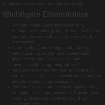
Kundenservice das Gesamtangebot beleuchten.
Wichtigste Erkenntnisse
King Billy Casino bietet eine dynamische
Atmosphäre mit einer großen Auswahl an Spielen
und garantiert so endlose Unterhaltung für Spieler
in Österreich.
Durch häufige Überprüfungen und moderne
Verschlüsselung wird ein faires Spielerlebnis
gewährleistet und eine geschützte und
zuverlässige Spielumgebung gefördert.
Verlockende Boni und Aktionen sind speziell auf
österreichische Spieler zugeschnitten und steigern
deren Spielerlebnis und Spielspaß.
Eine breite Auswahl an Zahlungsmöglichkeiten
ermöglicht rasche und geschützte Transaktionen,
wobei E-Wallets den schnellsten Zugriff auf
Gewinne bieten.