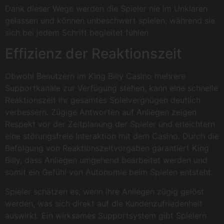
Dank dieser Wege werden die Spieler nie im Unklaren
gelassen und können unbeschwert spielen, während sie
sich bei jedem Schritt begleitet fühlen.
Effizienz der Reaktionszeit
Obwohl Benutzern im King Billy Casino mehrere
Supportkanäle zur Verfügung stehen, kann eine schnelle
Reaktionszeit ihr gesamtes Spielvergnügen deutlich
verbessern. Zügige Antworten auf Anliegen zeigen
Respekt vor der Zeitplanung der Spieler und erleichtern
eine störungsfreie Interaktion mit dem Casino. Durch die
Befolgung von Reaktionszeitvorgaben garantiert King
Billy, dass Anliegen umgehend bearbeitet werden und
somit ein Gefühl von Autonomie beim Spielen entsteht.
Spieler schätzen es, wenn ihre Anliegen zügig gelöst
werden, was sich direkt auf die Kundenzufriedenheit
auswirkt. Ein wirksames Supportsystem gibt Spielern