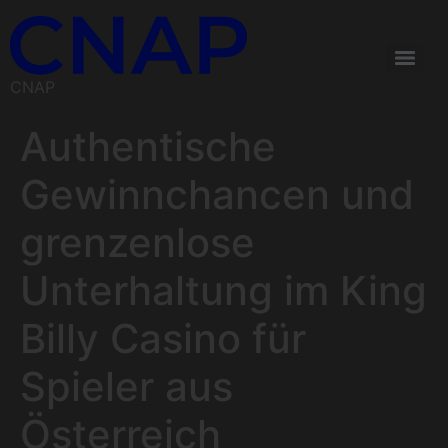
CNAP
Authentische
Gewinnchancen und
grenzenlose
Unterhaltung im King
Billy Casino für
Spieler aus
Österreich